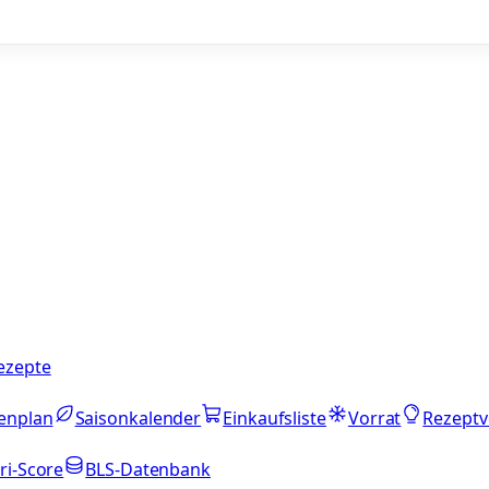
ezepte
enplan
Saisonkalender
Einkaufsliste
Vorrat
Rezeptv
ri-Score
BLS-Datenbank