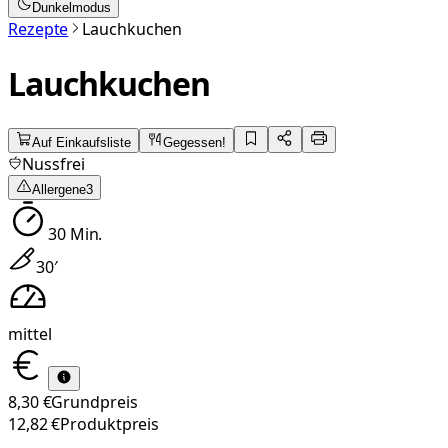
Dunkelmodus
Rezepte
Lauchkuchen
Lauchkuchen
Auf Einkaufsliste
Gegessen!
Nussfrei
Allergene
3
30
Min.
30
′
mittel
8,30 €
Grundpreis
12,82 €
Produktpreis