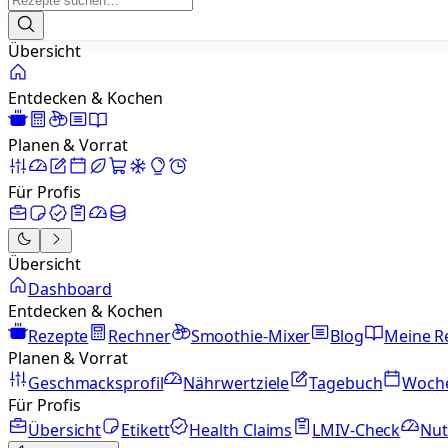
Übersicht
Entdecken & Kochen
Planen & Vorrat
Für Profis
Übersicht
Dashboard
Entdecken & Kochen
Rezepte
Rechner
Smoothie-Mixer
Blog
Meine R
Planen & Vorrat
Geschmacksprofil
Nährwertziele
Tagebuch
Woch
Für Profis
Übersicht
Etikett
Health Claims
LMIV-Check
Nut