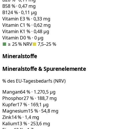
B5
8 % · 0,47 mg
B12
4 % · 0,11 µg
Vitamin E
3 % · 0,33 mg
Vitamin C
1 % · 0,62 mg
Vitamin K
1 % · 0,48 µg
Vitamin D
0 % · 0 µg
■
≥ 25 % NRV
■
7,5–25 %
Mineralstoffe
Mineralstoffe & Spurenelemente
% des EU-Tagesbedarfs (NRV)
Mangan
64 % · 1.270,5 µg
Phosphor
27 % · 188,7 mg
Kupfer
17 % · 169,1 µg
Magnesium
15 % · 54,8 mg
Zink
14 % · 1,4 mg
Kalium
13 % · 253,6 mg