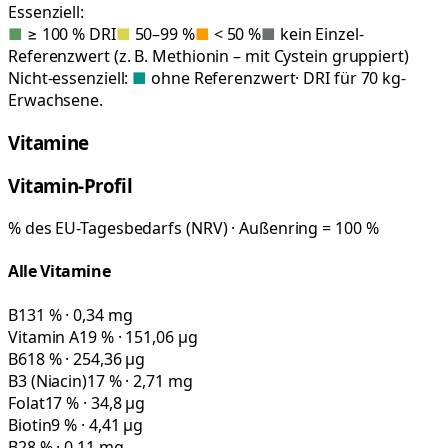
Essenziell:
■
≥ 100 % DRI
■
50–99 %
■
< 50 %
■
kein Einzel-
Referenzwert (z. B. Methionin – mit Cystein gruppiert)
Nicht-essenziell:
■
ohne Referenzwert
· DRI für 70 kg-
Erwachsene.
Vitamine
Vitamin-Profil
% des EU-Tagesbedarfs (NRV) · Außenring = 100 %
Alle Vitamine
B1
31 % · 0,34 mg
Vitamin A
19 % · 151,06 µg
B6
18 % · 254,36 µg
B3 (Niacin)
17 % · 2,71 mg
Folat
17 % · 34,8 µg
Biotin
9 % · 4,41 µg
B2
8 % · 0,11 mg