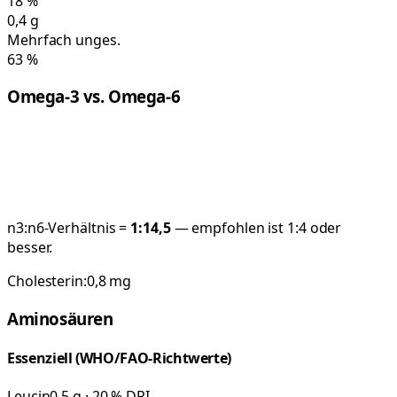
18
%
0,4
g
Mehrfach unges.
63
%
Omega-3 vs. Omega-6
n3:n6-Verhältnis =
1:
14,5
— empfohlen ist 1:4 oder
besser.
Cholesterin:
0,8
mg
Aminosäuren
Essenziell (WHO/FAO-Richtwerte)
Leucin
0,5 g · 20 % DRI