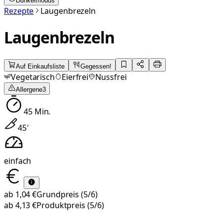
Dunkelmodus
Rezepte
Laugenbrezeln
Laugenbrezeln
Auf Einkaufsliste
Gegessen!
Vegetarisch
Eierfrei
Nussfrei
Allergene
3
45
Min.
45
′
einfach
ab
1,04 €
Grundpreis
(5/6)
ab
4,13 €
Produktpreis
(5/6)