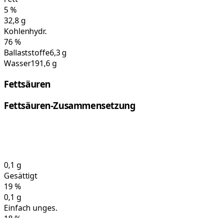
5
%
32,8
g
Kohlenhydr.
76
%
Ballaststoffe
6,3 g
Wasser
191,6 g
Fettsäuren
Fettsäuren-Zusammensetzung
0,1
g
Gesättigt
19
%
0,1
g
Einfach unges.