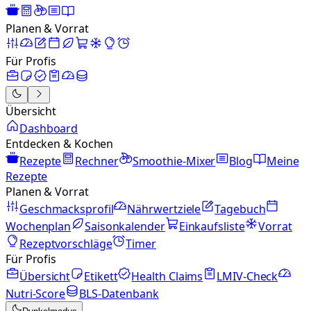
Planen & Vorrat
Für Profis
Übersicht
Dashboard
Entdecken & Kochen
Rezepte
Rechner
Smoothie-Mixer
Blog
Meine
Rezepte
Planen & Vorrat
Geschmacksprofil
Nährwertziele
Tagebuch
Wochenplan
Saisonkalender
Einkaufsliste
Vorrat
Rezeptvorschläge
Timer
Für Profis
Übersicht
Etikett
Health Claims
LMIV-Check
Nutri-Score
BLS-Datenbank