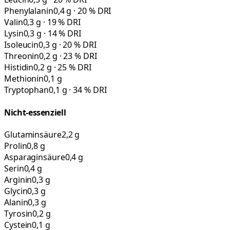
Phenylalanin
0,4 g · 20 % DRI
Valin
0,3 g · 19 % DRI
Lysin
0,3 g · 14 % DRI
Isoleucin
0,3 g · 20 % DRI
Threonin
0,2 g · 23 % DRI
Histidin
0,2 g · 25 % DRI
Methionin
0,1 g
Tryptophan
0,1 g · 34 % DRI
Nicht-essenziell
Glutaminsäure
2,2 g
Prolin
0,8 g
Asparaginsäure
0,4 g
Serin
0,4 g
Arginin
0,3 g
Glycin
0,3 g
Alanin
0,3 g
Tyrosin
0,2 g
Cystein
0,1 g