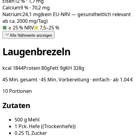
Eisen
12 % · 1,7 mg
Calcium
9 % · 70,2 mg
Natrium:
24,1
mg
(kein EU-NRV — gesundheitlich relevant
ab ca. 2000 mg/Tag)
■
≥ 25 % NRV
■
7,5–25 %
Alle Nährwerte
anzeigen
Laugenbrezeln
kcal
1844
Protein
80
g
Fett
9
g
KH
328
g
45 Min. gesamt · 45 Min. Vorbereitung · einfach · ab 1,04 €
10
Portionen
Zutaten
500
g
Mehl
1
Pck.
Hefe
(
(Trockenhefe)
)
0.25
TL
Zucker