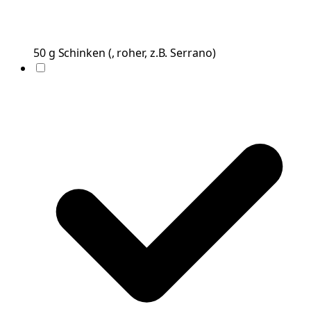
50
g
Schinken
(
, roher, z.B. Serrano
)