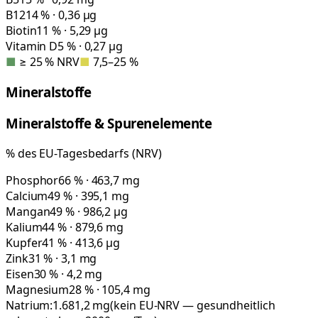
B12
14 % · 0,36 µg
Biotin
11 % · 5,29 µg
Vitamin D
5 % · 0,27 µg
■
≥ 25 % NRV
■
7,5–25 %
Mineralstoffe
Mineralstoffe & Spurenelemente
% des EU-Tagesbedarfs (NRV)
Phosphor
66 % · 463,7 mg
Calcium
49 % · 395,1 mg
Mangan
49 % · 986,2 µg
Kalium
44 % · 879,6 mg
Kupfer
41 % · 413,6 µg
Zink
31 % · 3,1 mg
Eisen
30 % · 4,2 mg
Magnesium
28 % · 105,4 mg
Natrium:
1.681,2
mg
(kein EU-NRV — gesundheitlich