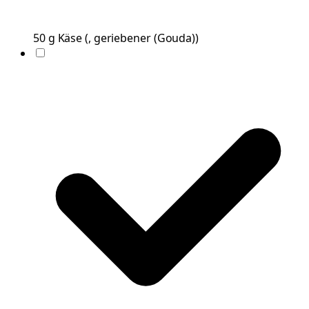
50
g
Käse
(
, geriebener (Gouda)
)