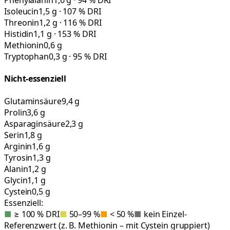
Phenylalanin
1,6 g · 94 % DRI
Isoleucin
1,5 g · 107 % DRI
Threonin
1,2 g · 116 % DRI
Histidin
1,1 g · 153 % DRI
Methionin
0,6 g
Tryptophan
0,3 g · 95 % DRI
Nicht-essenziell
Glutaminsäure
9,4 g
Prolin
3,6 g
Asparaginsäure
2,3 g
Serin
1,8 g
Arginin
1,6 g
Tyrosin
1,3 g
Alanin
1,2 g
Glycin
1,1 g
Cystein
0,5 g
Essenziell:
■
≥ 100 % DRI
■
50–99 %
■
< 50 %
■
kein Einzel-
Referenzwert (z. B. Methionin – mit Cystein gruppiert)