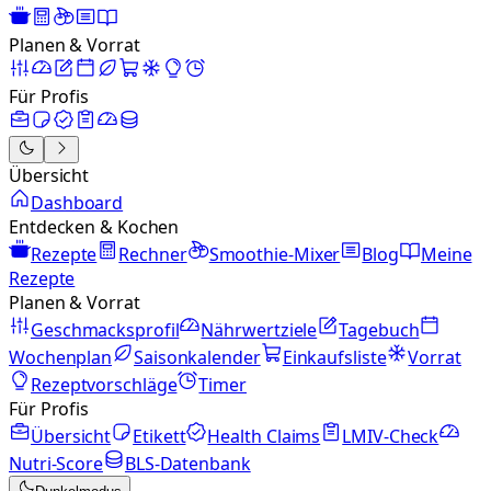
Planen & Vorrat
Für Profis
Übersicht
Dashboard
Entdecken & Kochen
Rezepte
Rechner
Smoothie-Mixer
Blog
Meine
Rezepte
Planen & Vorrat
Geschmacksprofil
Nährwertziele
Tagebuch
Wochenplan
Saisonkalender
Einkaufsliste
Vorrat
Rezeptvorschläge
Timer
Für Profis
Übersicht
Etikett
Health Claims
LMIV-Check
Nutri-Score
BLS-Datenbank