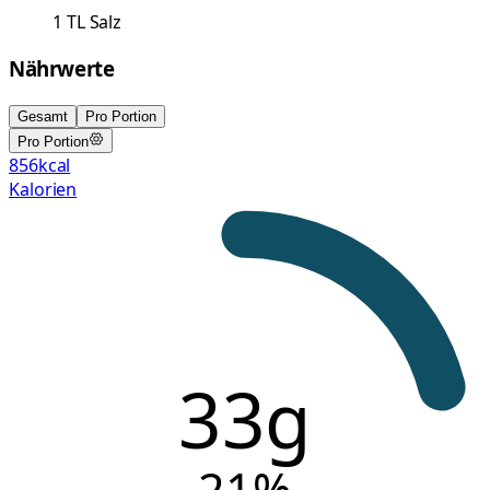
1
TL
Salz
Nährwerte
Gesamt
Pro Portion
Pro Portion
856
kcal
Kalorien
33g
21
%