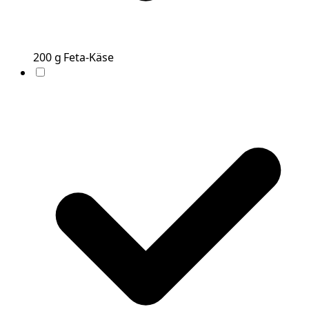
200
g
Feta-Käse