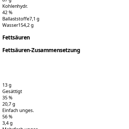
Kohlenhydr.
42
%
Ballaststoffe
7,1 g
Wasser
154,2 g
Fettsäuren
Fettsäuren-Zusammensetzung
13
g
Gesättigt
35
%
20,7
g
Einfach unges.
56
%
3,4
g