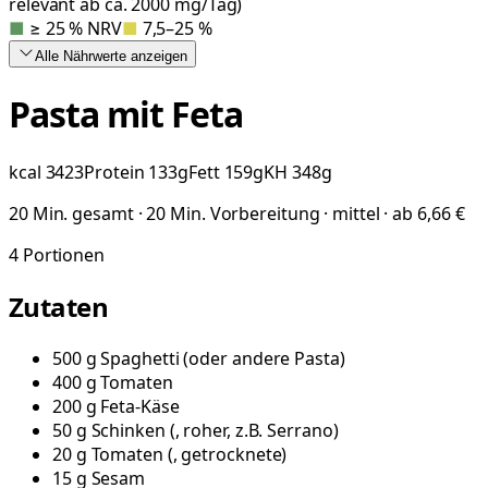
relevant ab ca. 2000 mg/Tag)
■
≥ 25 % NRV
■
7,5–25 %
Alle Nährwerte
anzeigen
Pasta mit Feta
kcal
3423
Protein
133
g
Fett
159
g
KH
348
g
20 Min. gesamt · 20 Min. Vorbereitung · mittel · ab 6,66 €
4
Portionen
Zutaten
500
g
Spaghetti
(
oder andere Pasta
)
400
g
Tomaten
200
g
Feta-Käse
50
g
Schinken
(
, roher, z.B. Serrano
)
20
g
Tomaten
(
, getrocknete
)
15
g
Sesam