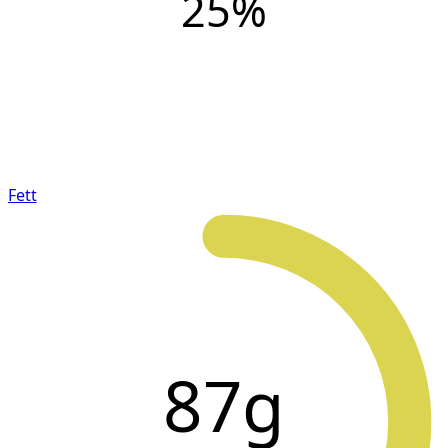
25
%
Fett
87g