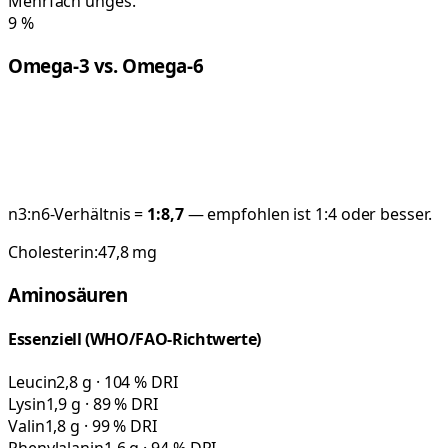
Mehrfach unges.
9
%
Omega-3 vs. Omega-6
n3:n6-Verhältnis =
1:
8,7
— empfohlen ist 1:4 oder besser.
Cholesterin:
47,8
mg
Aminosäuren
Essenziell (WHO/FAO-Richtwerte)
Leucin
2,8 g · 104 % DRI
Lysin
1,9 g · 89 % DRI
Valin
1,8 g · 99 % DRI