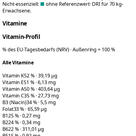
Nicht-essenziell:
■
ohne Referenzwert
· DRI für 70 kg-
Erwachsene.
Vitamine
Vitamin-Profil
% des EU-Tagesbedarfs (NRV) · Außenring = 100 %
Alle Vitamine
Vitamin K
52 % · 39,19 µg
Vitamin E
51 % · 6,13 mg
Vitamin A
50 % · 403,64 µg
Vitamin C
35 % · 27,73 mg
B3 (Niacin)
34 % · 5,5 mg
Folat
33 % · 65,59 µg
B1
25 % · 0,27 mg
B2
24 % · 0,34 mg
B6
22 % · 311,01 µg
B5
15 % · 0,92 mg