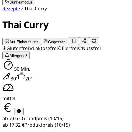
Dunkelmodus
Rezepte
Thai Curry
Thai Curry
Auf Einkaufsliste
Gegessen!
Glutenfrei
Laktosefrei
Eierfrei
Nussfrei
Allergene
3
50
Min.
30
′
20
′
mittel
ab
7,66 €
Grundpreis
(10/15)
ab
17,32 €
Produktpreis
(10/15)