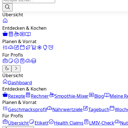
Übersicht
Entdecken & Kochen
Planen & Vorrat
Für Profis
Übersicht
Dashboard
Entdecken & Kochen
Rezepte
Rechner
Smoothie-Mixer
Blog
Meine R
Planen & Vorrat
Geschmacksprofil
Nährwertziele
Tagebuch
Woch
Für Profis
Übersicht
Etikett
Health Claims
LMIV-Check
Nut