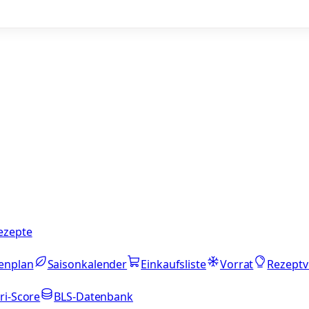
ezepte
enplan
Saisonkalender
Einkaufsliste
Vorrat
Rezeptv
ri-Score
BLS-Datenbank