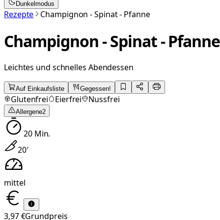
Dunkelmodus
Rezepte
Champignon - Spinat - Pfanne
Champignon - Spinat - Pfann
Leichtes und schnelles Abendessen
Auf Einkaufsliste
Gegessen!
Glutenfrei
Eierfrei
Nussfrei
Allergene
2
20
Min.
20
′
mittel
3,97 €
Grundpreis