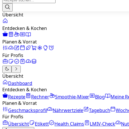
Übersicht
Entdecken & Kochen
Planen & Vorrat
Für Profis
Übersicht
Dashboard
Entdecken & Kochen
Rezepte
Rechner
Smoothie-Mixer
Blog
Meine R
Planen & Vorrat
Geschmacksprofil
Nährwertziele
Tagebuch
Woch
Für Profis
Übersicht
Etikett
Health Claims
LMIV-Check
Nut