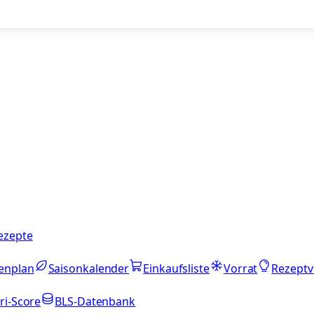
ezepte
enplan
Saisonkalender
Einkaufsliste
Vorrat
Rezeptv
ri-Score
BLS-Datenbank