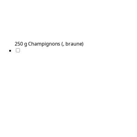
250
g
Champignons
(
, braune
)