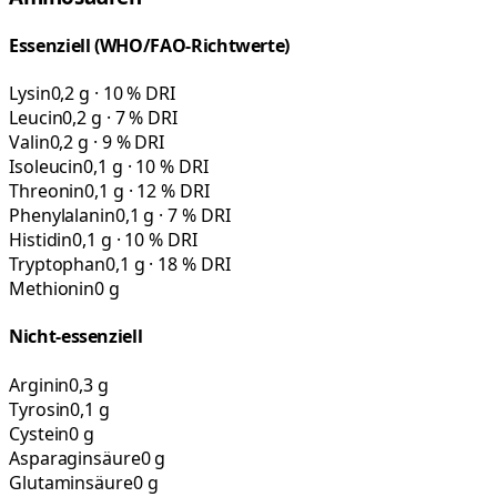
Essenziell (WHO/FAO-Richtwerte)
Lysin
0,2 g · 10 % DRI
Leucin
0,2 g · 7 % DRI
Valin
0,2 g · 9 % DRI
Isoleucin
0,1 g · 10 % DRI
Threonin
0,1 g · 12 % DRI
Phenylalanin
0,1 g · 7 % DRI
Histidin
0,1 g · 10 % DRI
Tryptophan
0,1 g · 18 % DRI
Methionin
0 g
Nicht-essenziell
Arginin
0,3 g
Tyrosin
0,1 g
Cystein
0 g
Asparaginsäure
0 g
Glutaminsäure
0 g