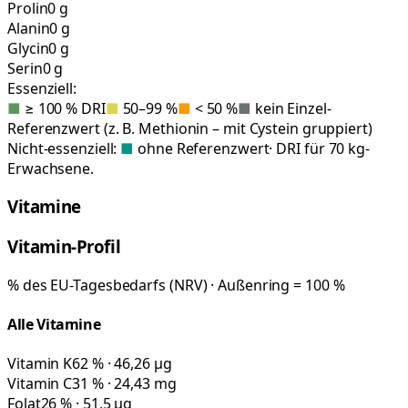
Prolin
0 g
Alanin
0 g
Glycin
0 g
Serin
0 g
Essenziell:
■
≥ 100 % DRI
■
50–99 %
■
< 50 %
■
kein Einzel-
Referenzwert (z. B. Methionin – mit Cystein gruppiert)
Nicht-essenziell:
■
ohne Referenzwert
· DRI für 70 kg-
Erwachsene.
Vitamine
Vitamin-Profil
% des EU-Tagesbedarfs (NRV) · Außenring = 100 %
Alle Vitamine
Vitamin K
62 % · 46,26 µg
Vitamin C
31 % · 24,43 mg
Folat
26 % · 51,5 µg