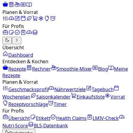
Planen & Vorrat
Für Profis
Übersicht
Dashboard
Entdecken & Kochen
Rezepte
Rechner
Smoothie-Mixer
Blog
Meine
Rezepte
Planen & Vorrat
Geschmacksprofil
Nährwertziele
Tagebuch
Wochenplan
Saisonkalender
Einkaufsliste
Vorrat
Rezeptvorschläge
Timer
Für Profis
Übersicht
Etikett
Health Claims
LMIV-Check
Nutri-Score
BLS-Datenbank