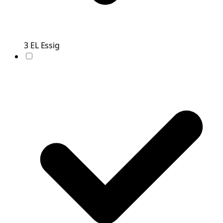
3
EL
Essig