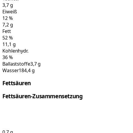
3,7
g
Eiweiß
12
%
7,2
g
Fett
52
%
11,1
g
Kohlenhydr.
36
%
Ballaststoffe
3,7 g
Wasser
184,4 g
Fettsäuren
Fettsäuren-Zusammensetzung
0,7
g