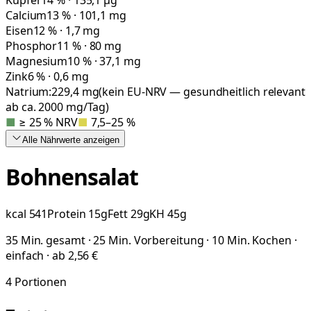
Calcium
13 % · 101,1 mg
Eisen
12 % · 1,7 mg
Phosphor
11 % · 80 mg
Magnesium
10 % · 37,1 mg
Zink
6 % · 0,6 mg
Natrium:
229,4
mg
(kein EU-NRV — gesundheitlich relevant
ab ca. 2000 mg/Tag)
■
≥ 25 % NRV
■
7,5–25 %
Alle Nährwerte
anzeigen
Bohnensalat
kcal
541
Protein
15
g
Fett
29
g
KH
45
g
35 Min. gesamt · 25 Min. Vorbereitung · 10 Min. Kochen ·
einfach · ab 2,56 €
4
Portionen