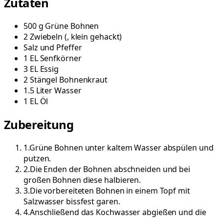
Zutaten
500
g
Grüne Bohnen
2
Zwiebeln
(
, klein gehackt
)
Salz und Pfeffer
1
EL
Senfkörner
3
EL
Essig
2
Stängel
Bohnenkraut
1.5
Liter
Wasser
1
EL
Öl
Zubereitung
1
.
Grüne Bohnen unter kaltem Wasser abspülen und
putzen.
2
.
Die Enden der Bohnen abschneiden und bei
großen Bohnen diese halbieren.
3
.
Die vorbereiteten Bohnen in einem Topf mit
Salzwasser bissfest garen.
4
.
Anschließend das Kochwasser abgießen und die