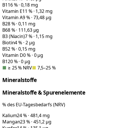
B1
16 % · 0,18 mg
Vitamin E
11 % · 1,32 mg
Vitamin A
9 % · 73,48 µg
B2
8 % · 0,11 mg
B6
8 % · 111,63 µg
B3 (Niacin)
7 % · 1,15 mg
Biotin
4 % · 2 µg
B5
2 % · 0,15 mg
Vitamin D
0 % · 0 µg
B12
0 % · 0 µg
■
≥ 25 % NRV
■
7,5–25 %
Mineralstoffe
Mineralstoffe & Spurenelemente
% des EU-Tagesbedarfs (NRV)
Kalium
24 % · 481,4 mg
Mangan
23 % · 451,2 µg
Kupfer
14 % · 135,1 µg