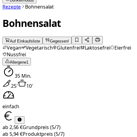
Dunkelmodus
Rezepte
Bohnensalat
Bohnensalat
Auf Einkaufsliste
Gegessen!
Vegan
Vegetarisch
Glutenfrei
Laktosefrei
Eierfrei
Nussfrei
Allergene
1
35
Min.
25
′
10
′
einfach
ab
2,56 €
Grundpreis
(5/7)
ab
5,94 €
Produktpreis
(5/7)