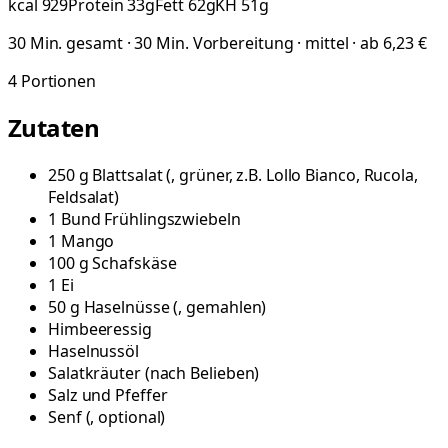
kcal
929
Protein
33
g
Fett
62
g
KH
51
g
30 Min. gesamt · 30 Min. Vorbereitung · mittel · ab 6,23 €
4
Portionen
Zutaten
250
g
Blattsalat
(
, grüner, z.B. Lollo Bianco, Rucola,
Feldsalat
)
1
Bund
Frühlingszwiebeln
1
Mango
100
g
Schafskäse
1
Ei
50
g
Haselnüsse
(
, gemahlen
)
Himbeeressig
Haselnussöl
Salatkräuter
(
nach Belieben
)
Salz und Pfeffer
Senf
(
, optional
)