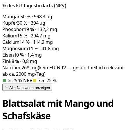
% des EU-Tagesbedarfs (NRV)
Mangan
50 % · 998,3 µg
Kupfer
30 % · 304 µg
Phosphor
19 % · 132,2 mg
Kalium
15 % · 294,7 mg
Calcium
14 % · 114,2 mg
Magnesium
11 % · 41,8 mg
Eisen
10 % · 1,4 mg
Zink
8 % · 0,8 mg
Natrium:
268
mg
(kein EU-NRV — gesundheitlich relevant
ab ca. 2000 mg/Tag)
■
≥ 25 % NRV
■
7,5–25 %
Alle Nährwerte
anzeigen
Blattsalat mit Mango und
Schafskäse