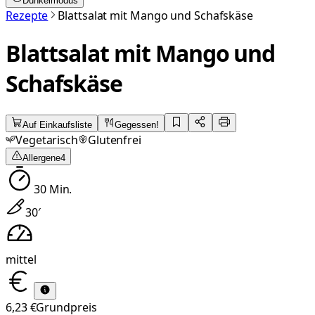
Dunkelmodus
Rezepte
Blattsalat mit Mango und Schafskäse
Blattsalat mit Mango und
Schafskäse
Auf Einkaufsliste
Gegessen!
Vegetarisch
Glutenfrei
Allergene
4
30
Min.
30
′
mittel
6,23 €
Grundpreis