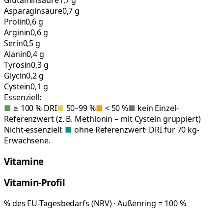
Asparaginsäure
0,7 g
Prolin
0,6 g
Arginin
0,6 g
Serin
0,5 g
Alanin
0,4 g
Tyrosin
0,3 g
Glycin
0,2 g
Cystein
0,1 g
Essenziell:
■
≥ 100 % DRI
■
50–99 %
■
< 50 %
■
kein Einzel-
Referenzwert (z. B. Methionin – mit Cystein gruppiert)
Nicht-essenziell:
■
ohne Referenzwert
· DRI für 70 kg-
Erwachsene.
Vitamine
Vitamin-Profil
% des EU-Tagesbedarfs (NRV) · Außenring = 100 %