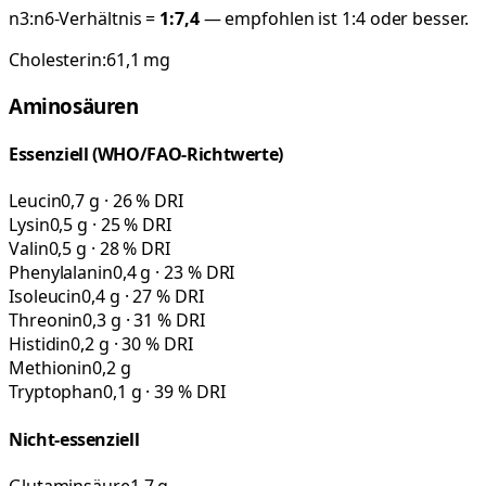
n3:n6-Verhältnis =
1:
7,4
— empfohlen ist 1:4 oder besser.
Cholesterin:
61,1
mg
Aminosäuren
Essenziell (WHO/FAO-Richtwerte)
Leucin
0,7 g · 26 % DRI
Lysin
0,5 g · 25 % DRI
Valin
0,5 g · 28 % DRI
Phenylalanin
0,4 g · 23 % DRI
Isoleucin
0,4 g · 27 % DRI
Threonin
0,3 g · 31 % DRI
Histidin
0,2 g · 30 % DRI
Methionin
0,2 g
Tryptophan
0,1 g · 39 % DRI
Nicht-essenziell
Glutaminsäure
1,7 g