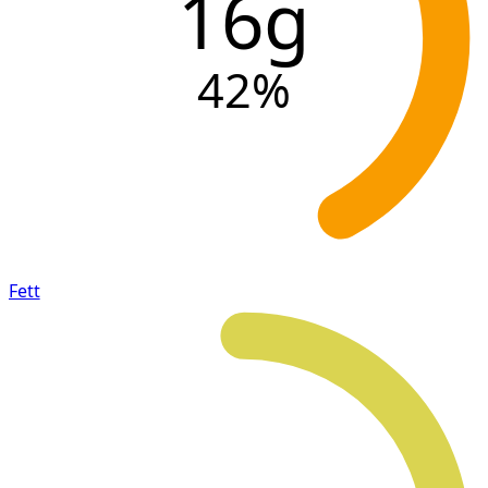
16g
42
%
Fett