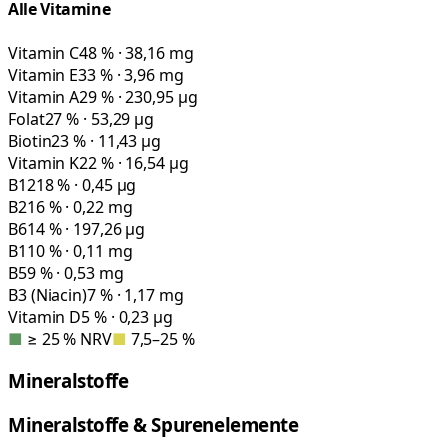
Alle Vitamine
Vitamin C
48 % · 38,16 mg
Vitamin E
33 % · 3,96 mg
Vitamin A
29 % · 230,95 µg
Folat
27 % · 53,29 µg
Biotin
23 % · 11,43 µg
Vitamin K
22 % · 16,54 µg
B12
18 % · 0,45 µg
B2
16 % · 0,22 mg
B6
14 % · 197,26 µg
B1
10 % · 0,11 mg
B5
9 % · 0,53 mg
B3 (Niacin)
7 % · 1,17 mg
Vitamin D
5 % · 0,23 µg
■
≥ 25 % NRV
■
7,5–25 %
Mineralstoffe
Mineralstoffe & Spurenelemente