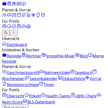
Planen & Vorrat
Für Profis
Übersicht
Dashboard
Entdecken & Kochen
Rezepte
Rechner
Smoothie-Mixer
Blog
Meine
Rezepte
Planen & Vorrat
Geschmacksprofil
Nährwertziele
Tagebuch
Wochenplan
Saisonkalender
Einkaufsliste
Vorrat
Rezeptvorschläge
Timer
Für Profis
Übersicht
Etikett
Health Claims
LMIV-Check
Nutri-Score
BLS-Datenbank