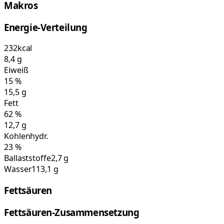
Makros
Energie-Verteilung
232
kcal
8,4
g
Eiweiß
15
%
15,5
g
Fett
62
%
12,7
g
Kohlenhydr.
23
%
Ballaststoffe
2,7 g
Wasser
113,1 g
Fettsäuren
Fettsäuren-Zusammensetzung