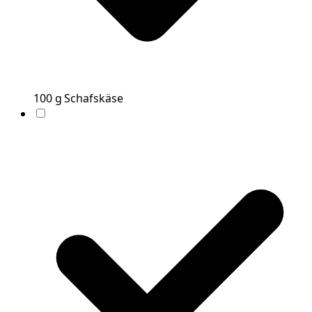
100
g
Schafskäse