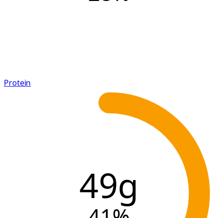
Protein
49g
41
%