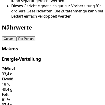
kann separat gereicht werden.
Dieses Gericht eignet sich gut zur Vorbereitung für
größere Gesellschaften. Die Zutatenmenge kann bei
Bedarf einfach verdoppelt werden.
Nährwerte
Gesamt
Pro Portion
Makros
Energie-Verteilung
746
kcal
33,4
g
Eiweiß
18
%
49,4
g
Fett
61
%
37,4
g