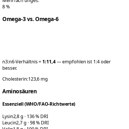
Mehrfach unges.
8
%
Omega-3 vs. Omega-6
n3:n6-Verhältnis =
1:
11,4
— empfohlen ist 1:4 oder
besser.
Cholesterin:
123,6
mg
Aminosäuren
Essenziell (WHO/FAO-Richtwerte)
Lysin
2,8 g · 136 % DRI
Leucin
2,7 g · 98 % DRI