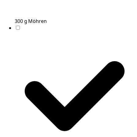
300
g
Möhren