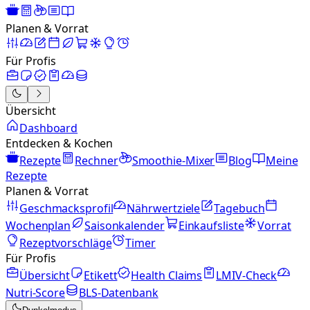
Planen & Vorrat
Für Profis
Übersicht
Dashboard
Entdecken & Kochen
Rezepte
Rechner
Smoothie-Mixer
Blog
Meine
Rezepte
Planen & Vorrat
Geschmacksprofil
Nährwertziele
Tagebuch
Wochenplan
Saisonkalender
Einkaufsliste
Vorrat
Rezeptvorschläge
Timer
Für Profis
Übersicht
Etikett
Health Claims
LMIV-Check
Nutri-Score
BLS-Datenbank