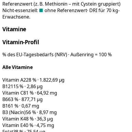
Referenzwert (z. B. Methionin – mit Cystein gruppiert)
Nicht-essenziell:
■
ohne Referenzwert
· DRI für 70 kg-
Erwachsene.
Vitamine
Vitamin-Profil
% des EU-Tagesbedarfs (NRV) · Außenring = 100 %
Alle Vitamine
Vitamin A
228 % · 1.822,69 µg
B12
115 % · 2,86 µg
Vitamin C
81 % · 64,92 mg
B6
63 % · 877,71 µg
B1
61 % · 0,67 mg
B3 (Niacin)
56 % · 8,97 mg
Vitamin K
48 % · 36,3 µg
Vitamin E
40 % · 4,75 mg
Folat
38 % · 75,54 µg