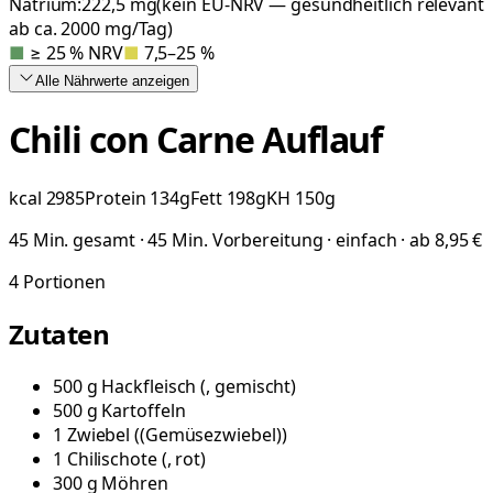
Natrium:
222,5
mg
(kein EU-NRV — gesundheitlich relevant
ab ca. 2000 mg/Tag)
■
≥ 25 % NRV
■
7,5–25 %
Alle Nährwerte
anzeigen
Chili con Carne Auflauf
kcal
2985
Protein
134
g
Fett
198
g
KH
150
g
45 Min. gesamt · 45 Min. Vorbereitung · einfach · ab 8,95 €
4
Portionen
Zutaten
500
g
Hackfleisch
(
, gemischt
)
500
g
Kartoffeln
1
Zwiebel
(
(Gemüsezwiebel)
)
1
Chilischote
(
, rot
)
300
g
Möhren