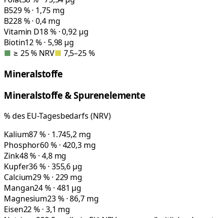
B5
29 % · 1,75 mg
B2
28 % · 0,4 mg
Vitamin D
18 % · 0,92 µg
Biotin
12 % · 5,98 µg
■
≥ 25 % NRV
■
7,5–25 %
Mineralstoffe
Mineralstoffe & Spurenelemente
% des EU-Tagesbedarfs (NRV)
Kalium
87 % · 1.745,2 mg
Phosphor
60 % · 420,3 mg
Zink
48 % · 4,8 mg
Kupfer
36 % · 355,6 µg
Calcium
29 % · 229 mg
Mangan
24 % · 481 µg
Magnesium
23 % · 86,7 mg
Eisen
22 % · 3,1 mg