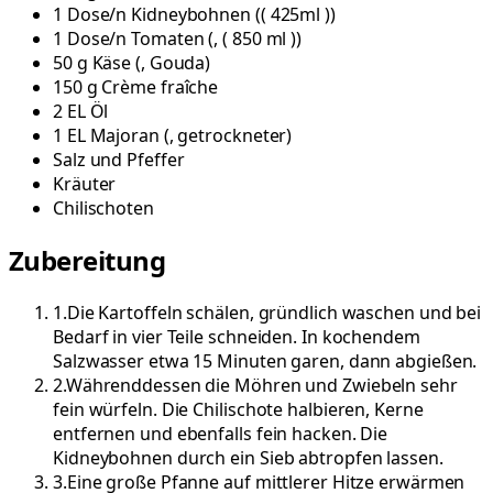
1
Dose/n
Kidneybohnen
(
( 425ml )
)
1
Dose/n
Tomaten
(
, ( 850 ml )
)
50
g
Käse
(
, Gouda
)
150
g
Crème fraîche
2
EL
Öl
1
EL
Majoran
(
, getrockneter
)
Salz und Pfeffer
Kräuter
Chilischoten
Zubereitung
1
.
Die Kartoffeln schälen, gründlich waschen und bei
Bedarf in vier Teile schneiden. In kochendem
Salzwasser etwa 15 Minuten garen, dann abgießen.
2
.
Währenddessen die Möhren und Zwiebeln sehr
fein würfeln. Die Chilischote halbieren, Kerne
entfernen und ebenfalls fein hacken. Die
Kidneybohnen durch ein Sieb abtropfen lassen.
3
.
Eine große Pfanne auf mittlerer Hitze erwärmen