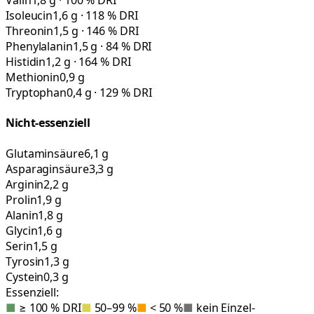
Valin
1,8 g · 100 % DRI
Isoleucin
1,6 g · 118 % DRI
Threonin
1,5 g · 146 % DRI
Phenylalanin
1,5 g · 84 % DRI
Histidin
1,2 g · 164 % DRI
Methionin
0,9 g
Tryptophan
0,4 g · 129 % DRI
Nicht-essenziell
Glutaminsäure
6,1 g
Asparaginsäure
3,3 g
Arginin
2,2 g
Prolin
1,9 g
Alanin
1,8 g
Glycin
1,6 g
Serin
1,5 g
Tyrosin
1,3 g
Cystein
0,3 g
Essenziell:
■
≥ 100 % DRI
■
50–99 %
■
< 50 %
■
kein Einzel-