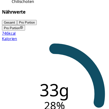
Chilischoten
Nährwerte
Gesamt
Pro Portion
Pro Portion
746
kcal
Kalorien
33g
28
%