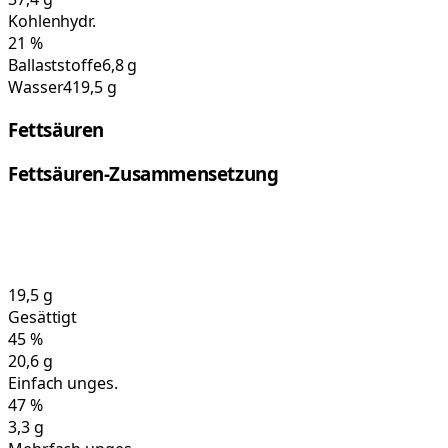
Kohlenhydr.
21
%
Ballaststoffe
6,8 g
Wasser
419,5 g
Fettsäuren
Fettsäuren-Zusammensetzung
19,5
g
Gesättigt
45
%
20,6
g
Einfach unges.
47
%
3,3
g