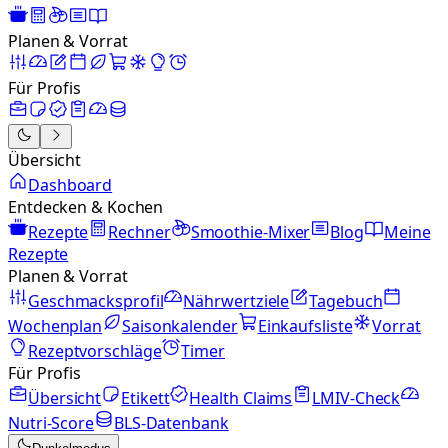
Planen & Vorrat
Für Profis
Übersicht
Dashboard
Entdecken & Kochen
Rezepte
Rechner
Smoothie-Mixer
Blog
Meine
Rezepte
Planen & Vorrat
Geschmacksprofil
Nährwertziele
Tagebuch
Wochenplan
Saisonkalender
Einkaufsliste
Vorrat
Rezeptvorschläge
Timer
Für Profis
Übersicht
Etikett
Health Claims
LMIV-Check
Nutri-Score
BLS-Datenbank