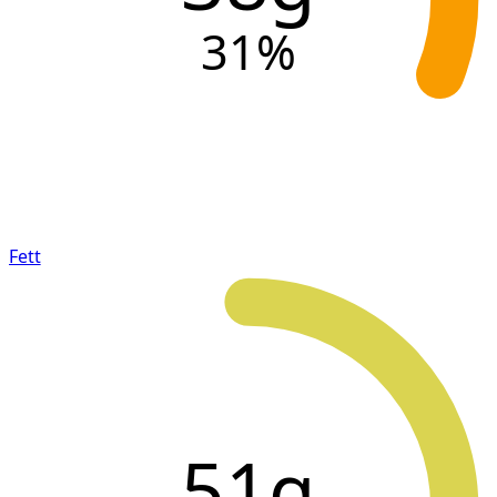
31
%
Fett
51g