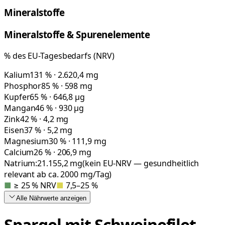
Mineralstoffe
Mineralstoffe & Spurenelemente
% des EU-Tagesbedarfs (NRV)
Kalium
131 % · 2.620,4 mg
Phosphor
85 % · 598 mg
Kupfer
65 % · 646,8 µg
Mangan
46 % · 930 µg
Zink
42 % · 4,2 mg
Eisen
37 % · 5,2 mg
Magnesium
30 % · 111,9 mg
Calcium
26 % · 206,9 mg
Natrium:
21.155,2
mg
(kein EU-NRV — gesundheitlich
relevant ab ca. 2000 mg/Tag)
■
≥ 25 % NRV
■
7,5–25 %
Alle Nährwerte
anzeigen
Spargel mit Schweinefilet