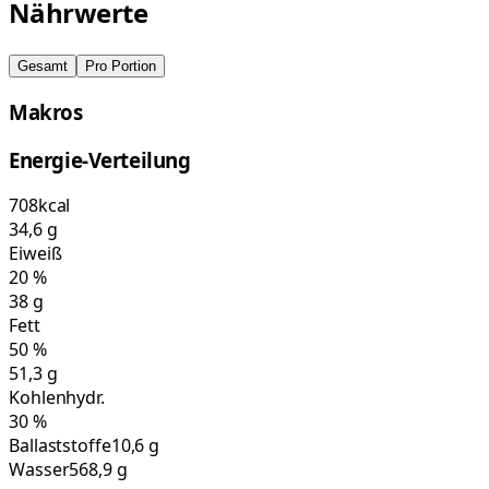
Nährwerte
Gesamt
Pro Portion
Makros
Energie-Verteilung
708
kcal
34,6
g
Eiweiß
20
%
38
g
Fett
50
%
51,3
g
Kohlenhydr.
30
%
Ballaststoffe
10,6 g
Wasser
568,9 g