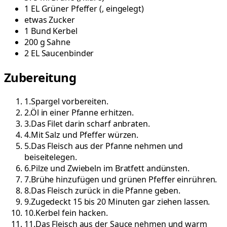
1
EL
Grüner Pfeffer
(
, eingelegt
)
etwas
Zucker
1
Bund
Kerbel
200
g
Sahne
2
EL
Saucenbinder
Zubereitung
1
.
Spargel vorbereiten.
2
.
Öl in einer Pfanne erhitzen.
3
.
Das Filet darin scharf anbraten.
4
.
Mit Salz und Pfeffer würzen.
5
.
Das Fleisch aus der Pfanne nehmen und
beiseitelegen.
6
.
Pilze und Zwiebeln im Bratfett andünsten.
7
.
Brühe hinzufügen und grünen Pfeffer einrühren.
8
.
Das Fleisch zurück in die Pfanne geben.
9
.
Zugedeckt 15 bis 20 Minuten gar ziehen lassen.
10
.
Kerbel fein hacken.
11
.
Das Fleisch aus der Sauce nehmen und warm