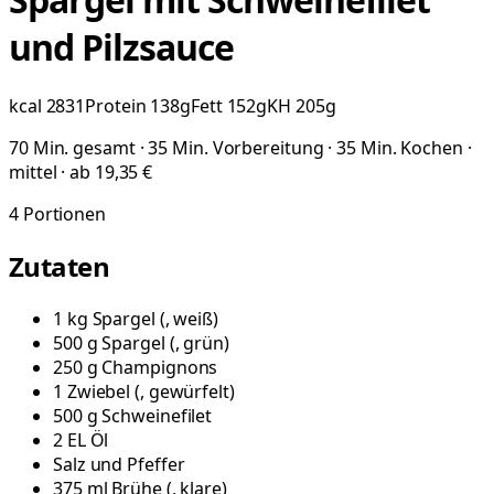
und Pilzsauce
kcal
2831
Protein
138
g
Fett
152
g
KH
205
g
70 Min. gesamt · 35 Min. Vorbereitung · 35 Min. Kochen ·
mittel · ab 19,35 €
4
Portionen
Zutaten
1
kg
Spargel
(
, weiß
)
500
g
Spargel
(
, grün
)
250
g
Champignons
1
Zwiebel
(
, gewürfelt
)
500
g
Schweinefilet
2
EL
Öl
Salz und Pfeffer
375
ml
Brühe
(
, klare
)