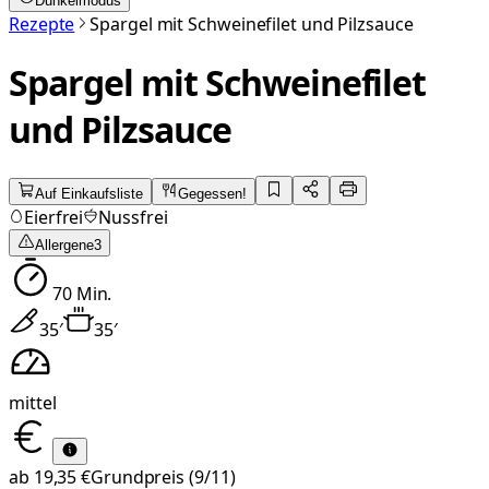
Dunkelmodus
Rezepte
Spargel mit Schweinefilet und Pilzsauce
Spargel mit Schweinefilet
und Pilzsauce
Auf Einkaufsliste
Gegessen!
Eierfrei
Nussfrei
Allergene
3
70
Min.
35
′
35
′
mittel
ab
19,35 €
Grundpreis
(9/11)