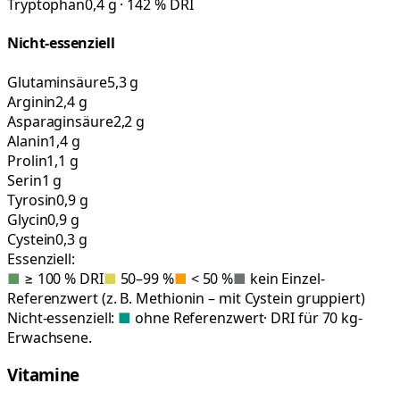
Tryptophan
0,4 g · 142 % DRI
Nicht-essenziell
Glutaminsäure
5,3 g
Arginin
2,4 g
Asparaginsäure
2,2 g
Alanin
1,4 g
Prolin
1,1 g
Serin
1 g
Tyrosin
0,9 g
Glycin
0,9 g
Cystein
0,3 g
Essenziell:
■
≥ 100 % DRI
■
50–99 %
■
< 50 %
■
kein Einzel-
Referenzwert (z. B. Methionin – mit Cystein gruppiert)
Nicht-essenziell:
■
ohne Referenzwert
· DRI für 70 kg-
Erwachsene.
Vitamine