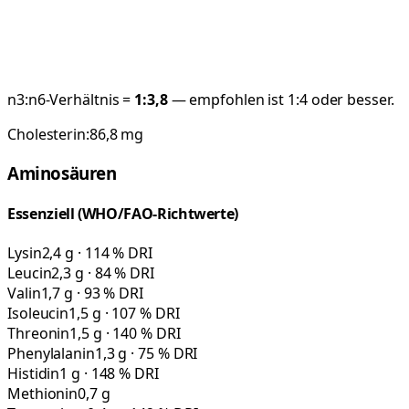
n3:n6-Verhältnis =
1:
3,8
— empfohlen ist 1:4 oder besser.
Cholesterin:
86,8
mg
Aminosäuren
Essenziell (WHO/FAO-Richtwerte)
Lysin
2,4 g · 114 % DRI
Leucin
2,3 g · 84 % DRI
Valin
1,7 g · 93 % DRI
Isoleucin
1,5 g · 107 % DRI
Threonin
1,5 g · 140 % DRI
Phenylalanin
1,3 g · 75 % DRI
Histidin
1 g · 148 % DRI
Methionin
0,7 g