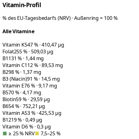
Vitamin-Profil
% des EU-Tagesbedarfs (NRV) · Außenring = 100 %
Alle Vitamine
Vitamin K
547 % · 410,47 µg
Folat
255 % · 509,03 µg
B1
131 % · 1,44 mg
Vitamin C
112 % · 89,53 mg
B2
98 % · 1,37 mg
B3 (Niacin)
91 % · 14,5 mg
Vitamin E
76 % · 9,17 mg
B5
70 % · 4,17 mg
Biotin
59 % · 29,59 µg
B6
54 % · 752,21 µg
Vitamin A
53 % · 425,53 µg
B12
19 % · 0,49 µg
Vitamin D
6 % · 0,3 µg
■
≥ 25 % NRV
■
7,5–25 %