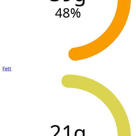
48
%
Fett
21g