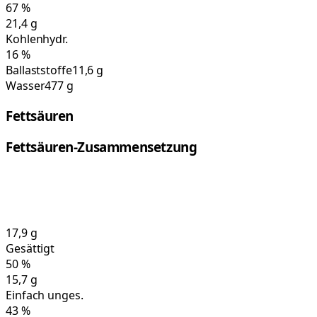
67
%
21,4
g
Kohlenhydr.
16
%
Ballaststoffe
11,6 g
Wasser
477 g
Fettsäuren
Fettsäuren-Zusammensetzung
17,9
g
Gesättigt
50
%
15,7
g
Einfach unges.
43
%