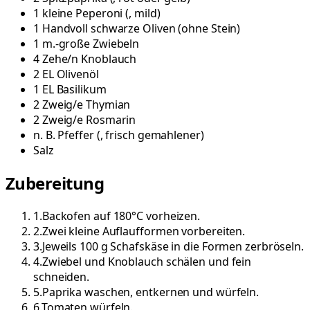
1
kleine
Peperoni
(
, mild
)
1
Handvoll
schwarze Oliven
(
ohne Stein
)
1
m.-große
Zwiebeln
4
Zehe/n
Knoblauch
2
EL
Olivenöl
1
EL
Basilikum
2
Zweig/e
Thymian
2
Zweig/e
Rosmarin
n. B.
Pfeffer
(
, frisch gemahlener
)
Salz
Zubereitung
1
.
Backofen auf 180°C vorheizen.
2
.
Zwei kleine Auflaufformen vorbereiten.
3
.
Jeweils 100 g Schafskäse in die Formen zerbröseln.
4
.
Zwiebel und Knoblauch schälen und fein
schneiden.
5
.
Paprika waschen, entkernen und würfeln.
6
.
Tomaten würfeln.