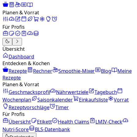
Planen & Vorrat
Für Profis
Übersicht
Dashboard
Entdecken & Kochen
Rezepte
Rechner
Smoothie-Mixer
Blog
Meine
Rezepte
Planen & Vorrat
Geschmacksprofil
Nährwertziele
Tagebuch
Wochenplan
Saisonkalender
Einkaufsliste
Vorrat
Rezeptvorschläge
Timer
Für Profis
Übersicht
Etikett
Health Claims
LMIV-Check
Nutri-Score
BLS-Datenbank