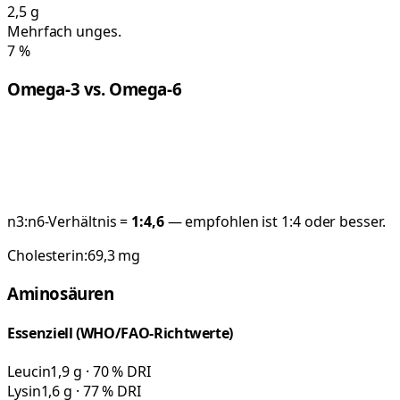
2,5
g
Mehrfach unges.
7
%
Omega-3 vs. Omega-6
n3:n6-Verhältnis =
1:
4,6
— empfohlen ist 1:4 oder besser.
Cholesterin:
69,3
mg
Aminosäuren
Essenziell (WHO/FAO-Richtwerte)
Leucin
1,9 g · 70 % DRI
Lysin
1,6 g · 77 % DRI