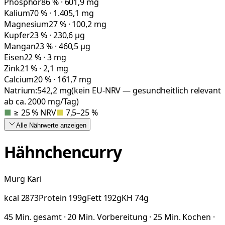
Phosphor
86 % · 601,9 mg
Kalium
70 % · 1.405,1 mg
Magnesium
27 % · 100,2 mg
Kupfer
23 % · 230,6 µg
Mangan
23 % · 460,5 µg
Eisen
22 % · 3 mg
Zink
21 % · 2,1 mg
Calcium
20 % · 161,7 mg
Natrium:
542,2
mg
(kein EU-NRV — gesundheitlich relevant
ab ca. 2000 mg/Tag)
■
≥ 25 % NRV
■
7,5–25 %
Alle Nährwerte
anzeigen
Hähnchencurry
Murg Kari
kcal
2873
Protein
199
g
Fett
192
g
KH
74
g
45 Min. gesamt · 20 Min. Vorbereitung · 25 Min. Kochen ·