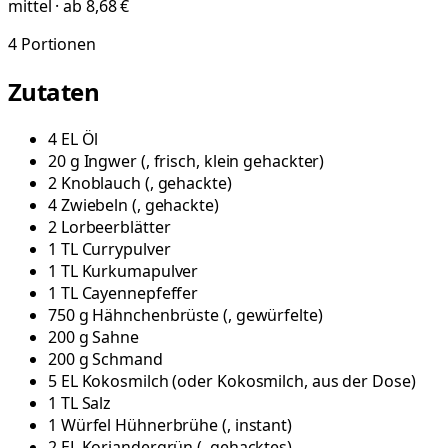
mittel · ab 8,68 €
4
Portionen
Zutaten
4
EL
Öl
20
g
Ingwer
(
, frisch, klein gehackter
)
2
Knoblauch
(
, gehackte
)
4
Zwiebeln
(
, gehackte
)
2
Lorbeerblätter
1
TL
Currypulver
1
TL
Kurkumapulver
1
TL
Cayennepfeffer
750
g
Hähnchenbrüste
(
, gewürfelte
)
200
g
Sahne
200
g
Schmand
5
EL
Kokosmilch
(
oder Kokosmilch, aus der Dose
)
1
TL
Salz
1
Würfel
Hühnerbrühe
(
, instant
)
2
EL
Koriandergrün
(
, gehacktes
)