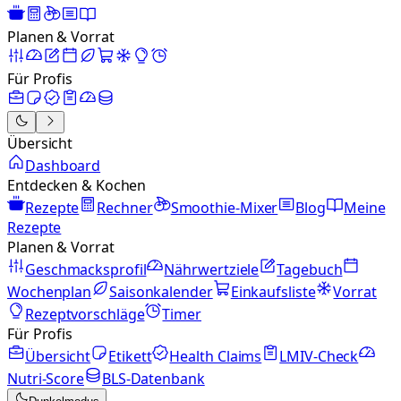
Planen & Vorrat
Für Profis
Übersicht
Dashboard
Entdecken & Kochen
Rezepte
Rechner
Smoothie-Mixer
Blog
Meine
Rezepte
Planen & Vorrat
Geschmacksprofil
Nährwertziele
Tagebuch
Wochenplan
Saisonkalender
Einkaufsliste
Vorrat
Rezeptvorschläge
Timer
Für Profis
Übersicht
Etikett
Health Claims
LMIV-Check
Nutri-Score
BLS-Datenbank