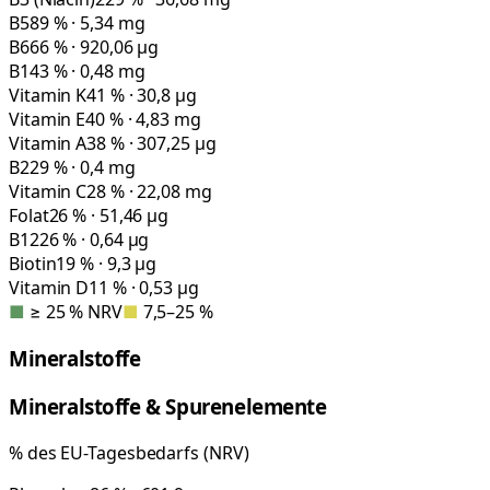
B5
89 % · 5,34 mg
B6
66 % · 920,06 µg
B1
43 % · 0,48 mg
Vitamin K
41 % · 30,8 µg
Vitamin E
40 % · 4,83 mg
Vitamin A
38 % · 307,25 µg
B2
29 % · 0,4 mg
Vitamin C
28 % · 22,08 mg
Folat
26 % · 51,46 µg
B12
26 % · 0,64 µg
Biotin
19 % · 9,3 µg
Vitamin D
11 % · 0,53 µg
■
≥ 25 % NRV
■
7,5–25 %
Mineralstoffe
Mineralstoffe & Spurenelemente
% des EU-Tagesbedarfs (NRV)