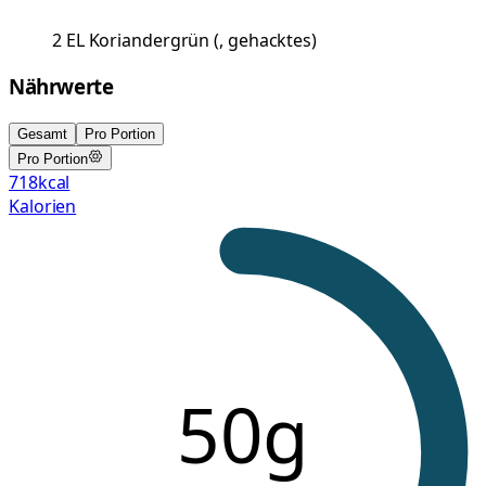
2
EL
Koriandergrün
(
, gehacktes
)
Nährwerte
Gesamt
Pro Portion
Pro Portion
718
kcal
Kalorien
50g