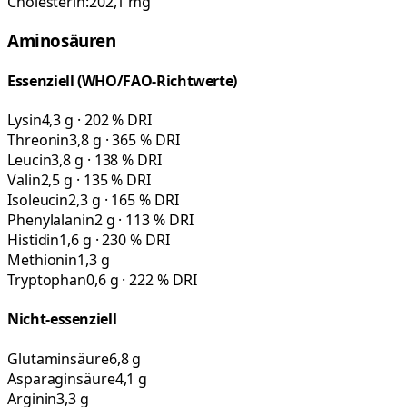
Cholesterin:
202,1
mg
Aminosäuren
Essenziell (WHO/FAO-Richtwerte)
Lysin
4,3 g · 202 % DRI
Threonin
3,8 g · 365 % DRI
Leucin
3,8 g · 138 % DRI
Valin
2,5 g · 135 % DRI
Isoleucin
2,3 g · 165 % DRI
Phenylalanin
2 g · 113 % DRI
Histidin
1,6 g · 230 % DRI
Methionin
1,3 g
Tryptophan
0,6 g · 222 % DRI
Nicht-essenziell
Glutaminsäure
6,8 g
Asparaginsäure
4,1 g
Arginin
3,3 g