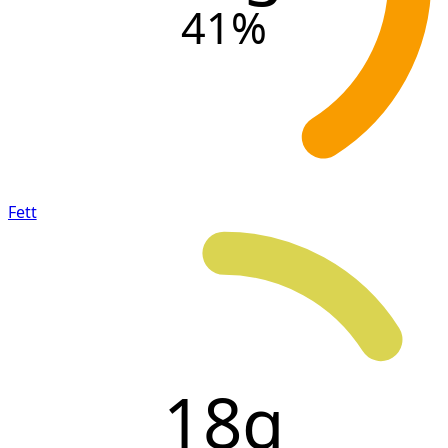
41
%
Fett
18g