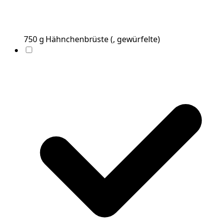
750
g
Hähnchenbrüste
(
, gewürfelte
)