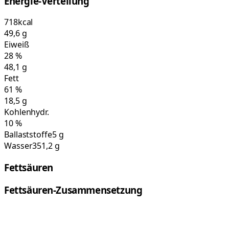
Energie-Verteilung
718
kcal
49,6
g
Eiweiß
28
%
48,1
g
Fett
61
%
18,5
g
Kohlenhydr.
10
%
Ballaststoffe
5 g
Wasser
351,2 g
Fettsäuren
Fettsäuren-Zusammensetzung