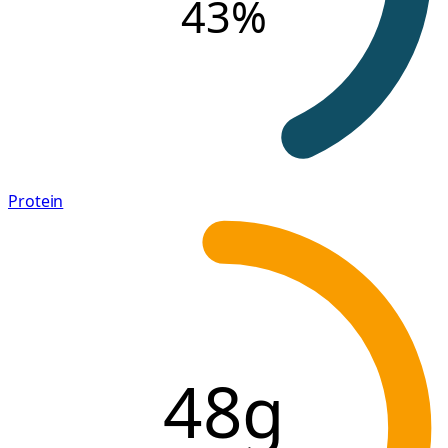
43
%
Protein
48g