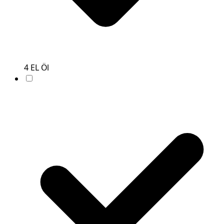
4
EL
Öl