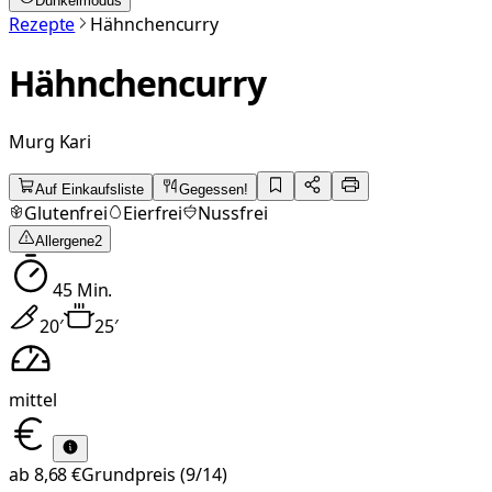
Dunkelmodus
Rezepte
Hähnchencurry
Hähnchencurry
Murg Kari
Auf Einkaufsliste
Gegessen!
Glutenfrei
Eierfrei
Nussfrei
Allergene
2
45
Min.
20
′
25
′
mittel
ab
8,68 €
Grundpreis
(9/14)