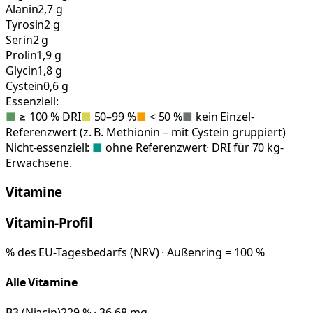
Alanin
2,7 g
Tyrosin
2 g
Serin
2 g
Prolin
1,9 g
Glycin
1,8 g
Cystein
0,6 g
Essenziell:
■
≥ 100 % DRI
■
50–99 %
■
< 50 %
■
kein Einzel-
Referenzwert (z. B. Methionin – mit Cystein gruppiert)
Nicht-essenziell:
■
ohne Referenzwert
· DRI für 70 kg-
Erwachsene.
Vitamine
Vitamin-Profil
% des EU-Tagesbedarfs (NRV) · Außenring = 100 %
Alle Vitamine
B3 (Niacin)
229 % · 36,68 mg