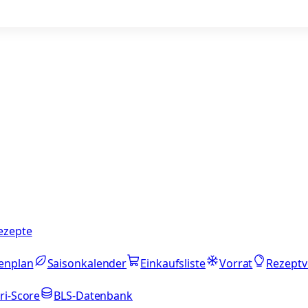
ezepte
enplan
Saisonkalender
Einkaufsliste
Vorrat
Rezeptv
ri-Score
BLS-Datenbank