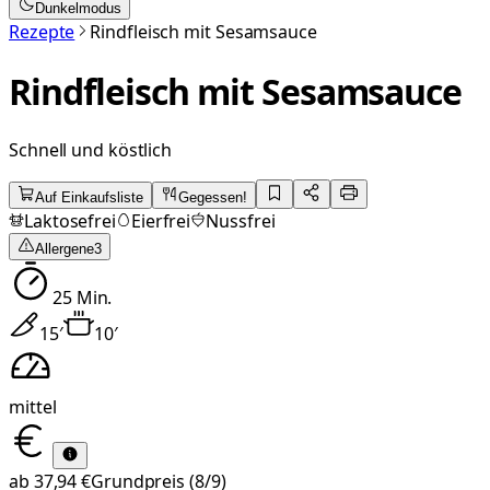
Dunkelmodus
Rezepte
Rindfleisch mit Sesamsauce
Rindfleisch mit Sesamsauce
Schnell und köstlich
Auf Einkaufsliste
Gegessen!
Laktosefrei
Eierfrei
Nussfrei
Allergene
3
25
Min.
15
′
10
′
mittel
ab
37,94 €
Grundpreis
(8/9)