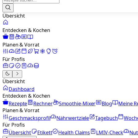
Übersicht
Entdecken & Kochen
Planen & Vorrat
Für Profis
Übersicht
Dashboard
Entdecken & Kochen
Rezepte
Rechner
Smoothie-Mixer
Blog
Meine R
Planen & Vorrat
Geschmacksprofil
Nährwertziele
Tagebuch
Woch
Für Profis
Übersicht
Etikett
Health Claims
LMIV-Check
Nut