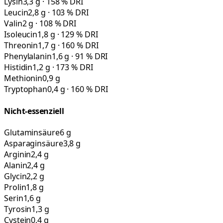
Lysin
3,3 g · 158 % DRI
Leucin
2,8 g · 103 % DRI
Valin
2 g · 108 % DRI
Isoleucin
1,8 g · 129 % DRI
Threonin
1,7 g · 160 % DRI
Phenylalanin
1,6 g · 91 % DRI
Histidin
1,2 g · 173 % DRI
Methionin
0,9 g
Tryptophan
0,4 g · 160 % DRI
Nicht-essenziell
Glutaminsäure
6 g
Asparaginsäure
3,8 g
Arginin
2,4 g
Alanin
2,4 g
Glycin
2,2 g
Prolin
1,8 g
Serin
1,6 g
Tyrosin
1,3 g
Cystein
0,4 g