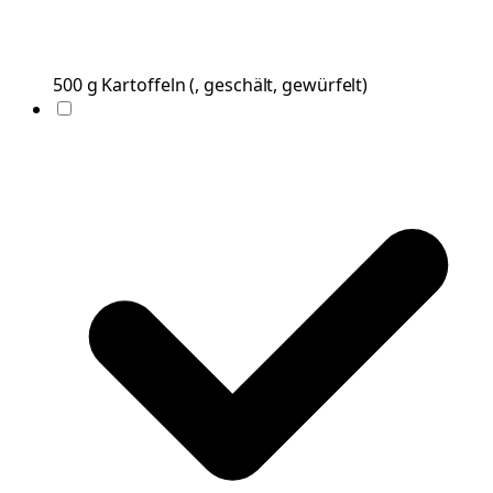
500
g
Kartoffeln
(
, geschält, gewürfelt
)