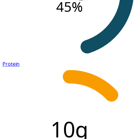
45
%
Protein
10g