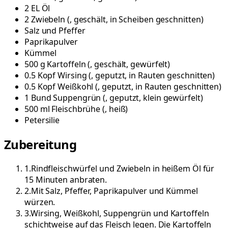
2
EL
Öl
2
Zwiebeln
(
, geschält, in Scheiben geschnitten
)
Salz und Pfeffer
Paprikapulver
Kümmel
500
g
Kartoffeln
(
, geschält, gewürfelt
)
0.5
Kopf
Wirsing
(
, geputzt, in Rauten geschnitten
)
0.5
Kopf
Weißkohl
(
, geputzt, in Rauten geschnitten
)
1
Bund
Suppengrün
(
, geputzt, klein gewürfelt
)
500
ml
Fleischbrühe
(
, heiß
)
Petersilie
Zubereitung
1
.
Rindfleischwürfel und Zwiebeln in heißem Öl für
15 Minuten anbraten.
2
.
Mit Salz, Pfeffer, Paprikapulver und Kümmel
würzen.
3
.
Wirsing, Weißkohl, Suppengrün und Kartoffeln
schichtweise auf das Fleisch legen. Die Kartoffeln