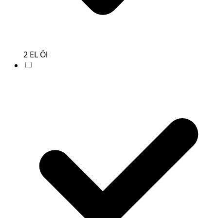
2
EL
Öl