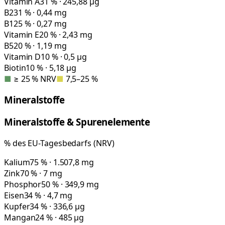
Vitamin A
31 % · 245,88 µg
B2
31 % · 0,44 mg
B1
25 % · 0,27 mg
Vitamin E
20 % · 2,43 mg
B5
20 % · 1,19 mg
Vitamin D
10 % · 0,5 µg
Biotin
10 % · 5,18 µg
■
≥ 25 % NRV
■
7,5–25 %
Mineralstoffe
Mineralstoffe & Spurenelemente
% des EU-Tagesbedarfs (NRV)
Kalium
75 % · 1.507,8 mg
Zink
70 % · 7 mg
Phosphor
50 % · 349,9 mg
Eisen
34 % · 4,7 mg
Kupfer
34 % · 336,6 µg
Mangan
24 % · 485 µg