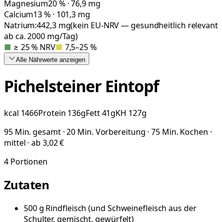
Magnesium
20 % · 76,9 mg
Calcium
13 % · 101,3 mg
Natrium:
442,3
mg
(kein EU-NRV — gesundheitlich relevant
ab ca. 2000 mg/Tag)
■
≥ 25 % NRV
■
7,5–25 %
Alle Nährwerte
anzeigen
Pichelsteiner Eintopf
kcal
1466
Protein
136
g
Fett
41
g
KH
127
g
95 Min. gesamt · 20 Min. Vorbereitung · 75 Min. Kochen ·
mittel · ab 3,02 €
4
Portionen
Zutaten
500
g
Rindfleisch
(
und Schweinefleisch aus der
Schulter, gemischt, gewürfelt
)