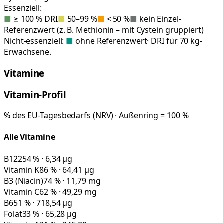
Essenziell:
■
≥ 100 % DRI
■
50–99 %
■
< 50 %
■
kein Einzel-
Referenzwert (z. B. Methionin – mit Cystein gruppiert)
Nicht-essenziell:
■
ohne Referenzwert
· DRI für 70 kg-
Erwachsene.
Vitamine
Vitamin-Profil
% des EU-Tagesbedarfs (NRV) · Außenring = 100 %
Alle Vitamine
B12
254 % · 6,34 µg
Vitamin K
86 % · 64,41 µg
B3 (Niacin)
74 % · 11,79 mg
Vitamin C
62 % · 49,29 mg
B6
51 % · 718,54 µg
Folat
33 % · 65,28 µg