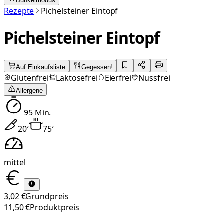
Dunkelmodus
Rezepte
Pichelsteiner Eintopf
Pichelsteiner Eintopf
Auf Einkaufsliste
Gegessen!
Glutenfrei
Laktosefrei
Eierfrei
Nussfrei
Allergene
95
Min.
20
′
75
′
mittel
3,02 €
Grundpreis
11,50 €
Produktpreis