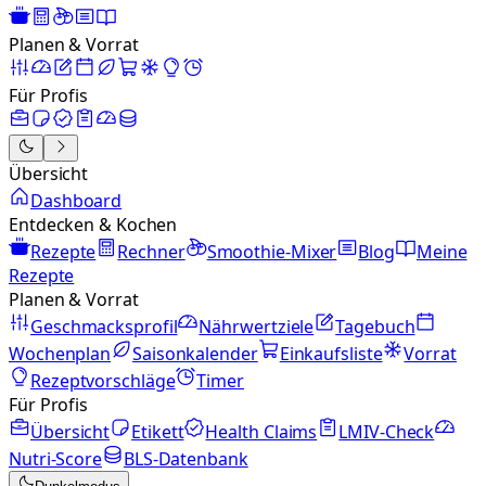
Planen & Vorrat
Für Profis
Übersicht
Dashboard
Entdecken & Kochen
Rezepte
Rechner
Smoothie-Mixer
Blog
Meine
Rezepte
Planen & Vorrat
Geschmacksprofil
Nährwertziele
Tagebuch
Wochenplan
Saisonkalender
Einkaufsliste
Vorrat
Rezeptvorschläge
Timer
Für Profis
Übersicht
Etikett
Health Claims
LMIV-Check
Nutri-Score
BLS-Datenbank