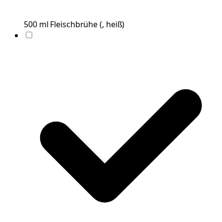
500
ml
Fleischbrühe
(
, heiß
)