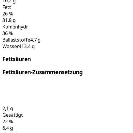
10,2
g
Fett
26
%
31,8
g
Kohlenhydr.
36
%
Ballaststoffe
4,7 g
Wasser
413,4 g
Fettsäuren
Fettsäuren-Zusammensetzung
2,1
g
Gesättigt
22
%
6,4
g