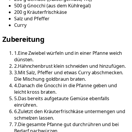
500
g
Gnocchi
(
aus dem Kühlregal
)
200
g
Kräuterfrischkäse
Salz und Pfeffer
Curry
Zubereitung
1
.
Eine Zwiebel würfeln und in einer Pfanne weich
dünsten.
2
.
Hähnchenbrust klein schneiden und hinzufügen.
3
.
Mit Salz, Pfeffer und etwas Curry abschmecken.
Die Mischung goldbraun braten.
4
.
Danach die Gnocchi in die Pfanne geben und
leicht kross braten.
5
.
Das bereits aufgetaute Gemüse ebenfalls
einrühren.
6
.
Zuletzt den Kräuterfrischkäse untermengen und
schmelzen lassen.
7
.
Die gesamte Pfanne gut durchrühren und bei
Bedarf nachwürzen.