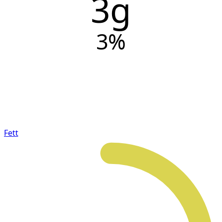
3g
3
%
Fett