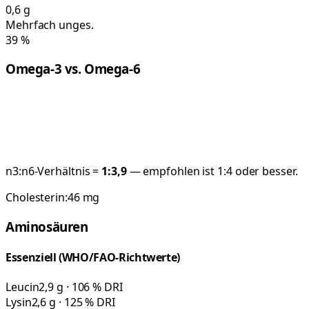
0,6
g
Mehrfach unges.
39
%
Omega-3 vs. Omega-6
n3:n6-Verhältnis =
1:
3,9
— empfohlen ist 1:4 oder besser.
Cholesterin:
46
mg
Aminosäuren
Essenziell (WHO/FAO-Richtwerte)
Leucin
2,9 g · 106 % DRI
Lysin
2,6 g · 125 % DRI