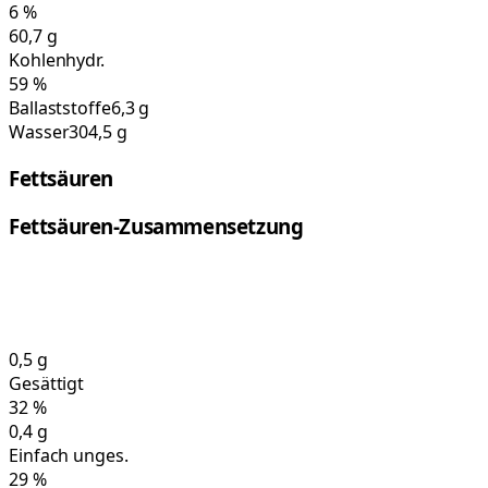
6
%
60,7
g
Kohlenhydr.
59
%
Ballaststoffe
6,3 g
Wasser
304,5 g
Fettsäuren
Fettsäuren-Zusammensetzung
0,5
g
Gesättigt
32
%
0,4
g
Einfach unges.
29
%