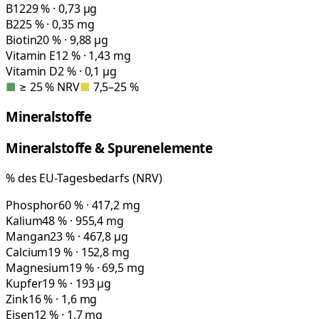
B12
29 % · 0,73 µg
B2
25 % · 0,35 mg
Biotin
20 % · 9,88 µg
Vitamin E
12 % · 1,43 mg
Vitamin D
2 % · 0,1 µg
■
≥ 25 % NRV
■
7,5–25 %
Mineralstoffe
Mineralstoffe & Spurenelemente
% des EU-Tagesbedarfs (NRV)
Phosphor
60 % · 417,2 mg
Kalium
48 % · 955,4 mg
Mangan
23 % · 467,8 µg
Calcium
19 % · 152,8 mg
Magnesium
19 % · 69,5 mg
Kupfer
19 % · 193 µg
Zink
16 % · 1,6 mg
Eisen
12 % · 1,7 mg