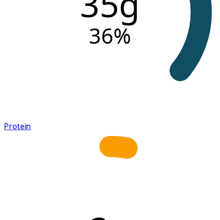
35g
36
%
Protein