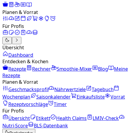
Planen & Vorrat
Für Profis
Übersicht
Dashboard
Entdecken & Kochen
Rezepte
Rechner
Smoothie-Mixer
Blog
Meine
Rezepte
Planen & Vorrat
Geschmacksprofil
Nährwertziele
Tagebuch
Wochenplan
Saisonkalender
Einkaufsliste
Vorrat
Rezeptvorschläge
Timer
Für Profis
Übersicht
Etikett
Health Claims
LMIV-Check
Nutri-Score
BLS-Datenbank