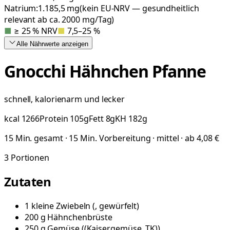
Natrium:
1.185,5
mg
(kein EU-NRV — gesundheitlich
relevant ab ca. 2000 mg/Tag)
■
≥ 25 % NRV
■
7,5–25 %
Alle Nährwerte
anzeigen
Gnocchi Hähnchen Pfanne
schnell, kalorienarm und lecker
kcal
1266
Protein
105
g
Fett
8
g
KH
182
g
15 Min. gesamt · 15 Min. Vorbereitung · mittel · ab 4,08 €
3
Portionen
Zutaten
1
kleine
Zwiebeln
(
, gewürfelt
)
200
g
Hähnchenbrüste
250
g
Gemüse
(
(Kaisergemüse, TK)
)