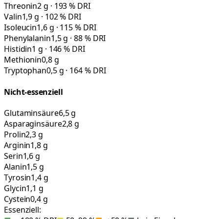
Threonin
2 g · 193 % DRI
Valin
1,9 g · 102 % DRI
Isoleucin
1,6 g · 115 % DRI
Phenylalanin
1,5 g · 88 % DRI
Histidin
1 g · 146 % DRI
Methionin
0,8 g
Tryptophan
0,5 g · 164 % DRI
Nicht-essenziell
Glutaminsäure
6,5 g
Asparaginsäure
2,8 g
Prolin
2,3 g
Arginin
1,8 g
Serin
1,6 g
Alanin
1,5 g
Tyrosin
1,4 g
Glycin
1,1 g
Cystein
0,4 g
Essenziell: