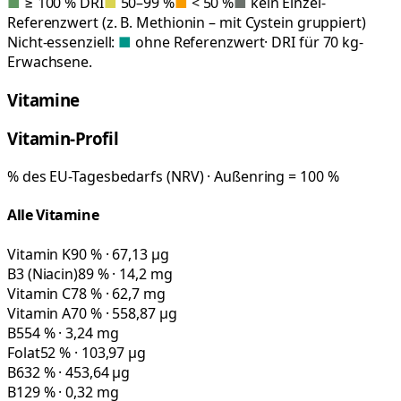
■
≥ 100 % DRI
■
50–99 %
■
< 50 %
■
kein Einzel-
Referenzwert (z. B. Methionin – mit Cystein gruppiert)
Nicht-essenziell:
■
ohne Referenzwert
· DRI für 70 kg-
Erwachsene.
Vitamine
Vitamin-Profil
% des EU-Tagesbedarfs (NRV) · Außenring = 100 %
Alle Vitamine
Vitamin K
90 % · 67,13 µg
B3 (Niacin)
89 % · 14,2 mg
Vitamin C
78 % · 62,7 mg
Vitamin A
70 % · 558,87 µg
B5
54 % · 3,24 mg
Folat
52 % · 103,97 µg
B6
32 % · 453,64 µg
B1
29 % · 0,32 mg