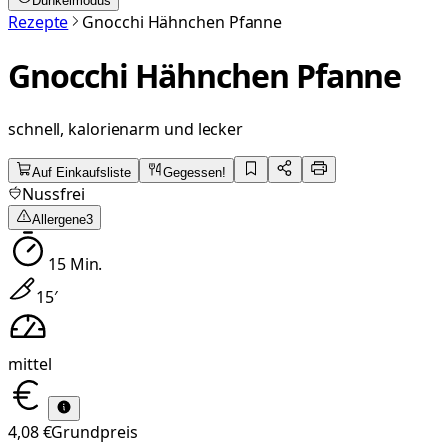
Dunkelmodus
Rezepte
Gnocchi Hähnchen Pfanne
Gnocchi Hähnchen Pfanne
schnell, kalorienarm und lecker
Auf Einkaufsliste
Gegessen!
Nussfrei
Allergene
3
15
Min.
15
′
mittel
4,08 €
Grundpreis