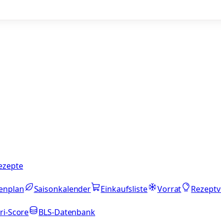
ezepte
enplan
Saisonkalender
Einkaufsliste
Vorrat
Rezeptv
ri-Score
BLS-Datenbank