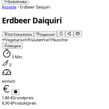
Dunkelmodus
Rezepte
Erdbeer Daiquiri
Erdbeer Daiquiri
Auf Einkaufsliste
Gegessen!
Vegetarisch
Glutenfrei
Nussfrei
Allergene
3
Min.
3
′
einfach
1,86 €
Grundpreis
8,90 €
Produktpreis