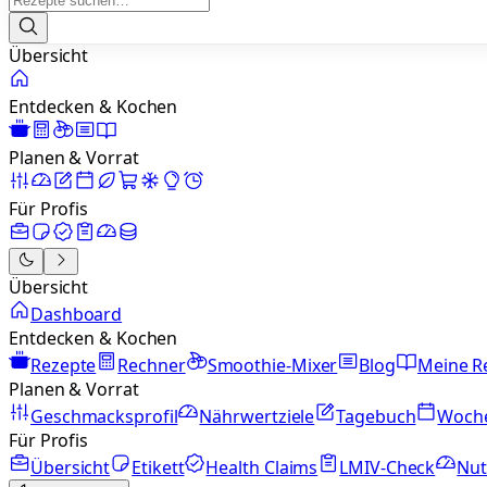
Übersicht
Entdecken & Kochen
Planen & Vorrat
Für Profis
Übersicht
Dashboard
Entdecken & Kochen
Rezepte
Rechner
Smoothie-Mixer
Blog
Meine R
Planen & Vorrat
Geschmacksprofil
Nährwertziele
Tagebuch
Woch
Für Profis
Übersicht
Etikett
Health Claims
LMIV-Check
Nut