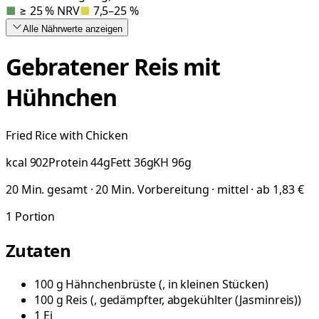
■
≥ 25 % NRV
■
7,5–25 %
Alle Nährwerte
anzeigen
Gebratener Reis mit
Hühnchen
Fried Rice with Chicken
kcal
902
Protein
44
g
Fett
36
g
KH
96
g
20 Min. gesamt · 20 Min. Vorbereitung · mittel · ab 1,83 €
1
Portion
Zutaten
100
g
Hähnchenbrüste
(
, in kleinen Stücken
)
100
g
Reis
(
, gedämpfter, abgekühlter (Jasminreis)
)
1
Ei