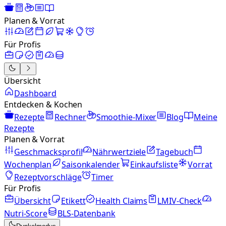
Planen & Vorrat
Für Profis
Übersicht
Dashboard
Entdecken & Kochen
Rezepte
Rechner
Smoothie-Mixer
Blog
Meine
Rezepte
Planen & Vorrat
Geschmacksprofil
Nährwertziele
Tagebuch
Wochenplan
Saisonkalender
Einkaufsliste
Vorrat
Rezeptvorschläge
Timer
Für Profis
Übersicht
Etikett
Health Claims
LMIV-Check
Nutri-Score
BLS-Datenbank