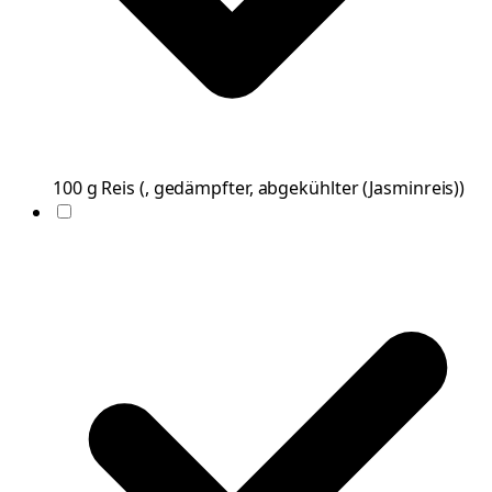
100
g
Reis
(
, gedämpfter, abgekühlter (Jasminreis)
)