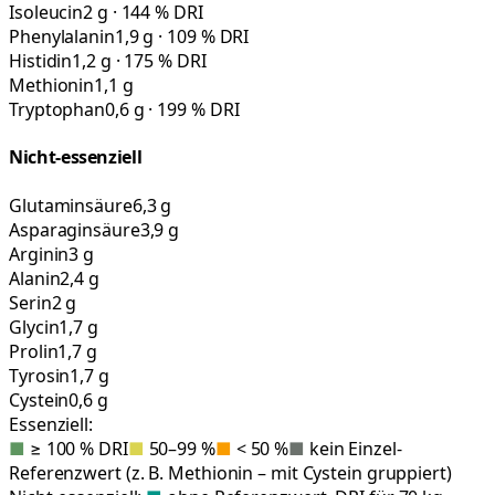
Isoleucin
2 g · 144 % DRI
Phenylalanin
1,9 g · 109 % DRI
Histidin
1,2 g · 175 % DRI
Methionin
1,1 g
Tryptophan
0,6 g · 199 % DRI
Nicht-essenziell
Glutaminsäure
6,3 g
Asparaginsäure
3,9 g
Arginin
3 g
Alanin
2,4 g
Serin
2 g
Glycin
1,7 g
Prolin
1,7 g
Tyrosin
1,7 g
Cystein
0,6 g
Essenziell:
■
≥ 100 % DRI
■
50–99 %
■
< 50 %
■
kein Einzel-
Referenzwert (z. B. Methionin – mit Cystein gruppiert)