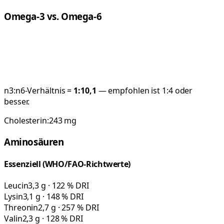
Omega-3 vs. Omega-6
n3:n6-Verhältnis =
1:
10,1
— empfohlen ist 1:4 oder
besser.
Cholesterin:
243
mg
Aminosäuren
Essenziell (WHO/FAO-Richtwerte)
Leucin
3,3 g · 122 % DRI
Lysin
3,1 g · 148 % DRI
Threonin
2,7 g · 257 % DRI
Valin
2,3 g · 128 % DRI