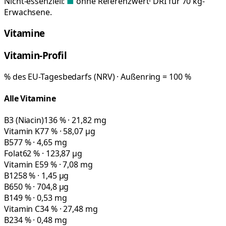
Nicht-essenziell:
■
ohne Referenzwert
· DRI für 70 kg-
Erwachsene.
Vitamine
Vitamin-Profil
% des EU-Tagesbedarfs (NRV) · Außenring = 100 %
Alle Vitamine
B3 (Niacin)
136 % · 21,82 mg
Vitamin K
77 % · 58,07 µg
B5
77 % · 4,65 mg
Folat
62 % · 123,87 µg
Vitamin E
59 % · 7,08 mg
B12
58 % · 1,45 µg
B6
50 % · 704,8 µg
B1
49 % · 0,53 mg
Vitamin C
34 % · 27,48 mg
B2
34 % · 0,48 mg