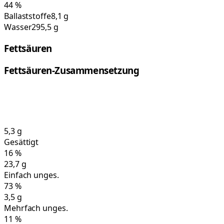
44
%
Ballaststoffe
8,1 g
Wasser
295,5 g
Fettsäuren
Fettsäuren-Zusammensetzung
5,3
g
Gesättigt
16
%
23,7
g
Einfach unges.
73
%
3,5
g
Mehrfach unges.
11
%