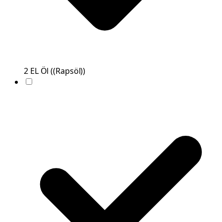
2
EL
Öl
(
(Rapsöl)
)