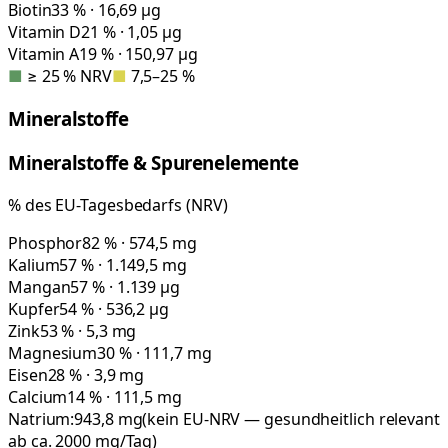
Biotin
33 % · 16,69 µg
Vitamin D
21 % · 1,05 µg
Vitamin A
19 % · 150,97 µg
■
≥ 25 % NRV
■
7,5–25 %
Mineralstoffe
Mineralstoffe & Spurenelemente
% des EU-Tagesbedarfs (NRV)
Phosphor
82 % · 574,5 mg
Kalium
57 % · 1.149,5 mg
Mangan
57 % · 1.139 µg
Kupfer
54 % · 536,2 µg
Zink
53 % · 5,3 mg
Magnesium
30 % · 111,7 mg
Eisen
28 % · 3,9 mg
Calcium
14 % · 111,5 mg
Natrium:
943,8
mg
(kein EU-NRV — gesundheitlich relevant
ab ca. 2000 mg/Tag)