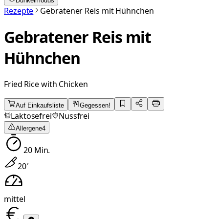
Dunkelmodus
Rezepte
Gebratener Reis mit Hühnchen
Gebratener Reis mit
Hühnchen
Fried Rice with Chicken
Auf Einkaufsliste
Gegessen!
Laktosefrei
Nussfrei
Allergene
4
20
Min.
20
′
mittel