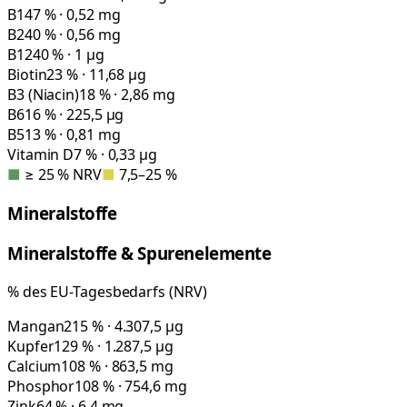
B1
47 % · 0,52 mg
B2
40 % · 0,56 mg
B12
40 % · 1 µg
Biotin
23 % · 11,68 µg
B3 (Niacin)
18 % · 2,86 mg
B6
16 % · 225,5 µg
B5
13 % · 0,81 mg
Vitamin D
7 % · 0,33 µg
■
≥ 25 % NRV
■
7,5–25 %
Mineralstoffe
Mineralstoffe & Spurenelemente
% des EU-Tagesbedarfs (NRV)
Mangan
215 % · 4.307,5 µg
Kupfer
129 % · 1.287,5 µg
Calcium
108 % · 863,5 mg
Phosphor
108 % · 754,6 mg
Zink
64 % · 6,4 mg