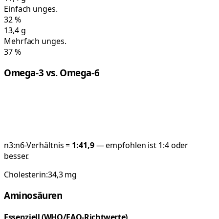
Einfach unges.
32
%
13,4
g
Mehrfach unges.
37
%
Omega-3 vs. Omega-6
n3:n6-Verhältnis =
1:
41,9
— empfohlen ist 1:4 oder
besser.
Cholesterin:
34,3
mg
Aminosäuren
Essenziell (WHO/FAO-Richtwerte)