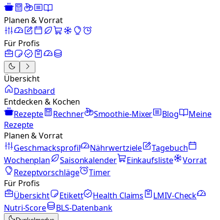
Planen & Vorrat
Für Profis
Übersicht
Dashboard
Entdecken & Kochen
Rezepte
Rechner
Smoothie-Mixer
Blog
Meine
Rezepte
Planen & Vorrat
Geschmacksprofil
Nährwertziele
Tagebuch
Wochenplan
Saisonkalender
Einkaufsliste
Vorrat
Rezeptvorschläge
Timer
Für Profis
Übersicht
Etikett
Health Claims
LMIV-Check
Nutri-Score
BLS-Datenbank