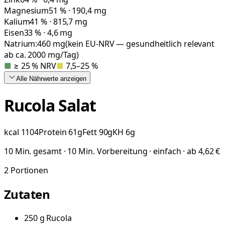
Magnesium
51 % · 190,4 mg
Kalium
41 % · 815,7 mg
Eisen
33 % · 4,6 mg
Natrium:
460
mg
(kein EU-NRV — gesundheitlich relevant
ab ca. 2000 mg/Tag)
■
≥ 25 % NRV
■
7,5–25 %
Alle Nährwerte
anzeigen
Rucola Salat
kcal
1104
Protein
61
g
Fett
90
g
KH
6
g
10 Min. gesamt · 10 Min. Vorbereitung · einfach · ab 4,62 €
2
Portionen
Zutaten
250
g
Rucola