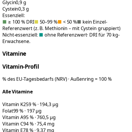
Glycin
0,9 g
Cystein
0,3 g
Essenziell:
■
≥ 100 % DRI
■
50–99 %
■
< 50 %
■
kein Einzel-
Referenzwert (z. B. Methionin – mit Cystein gruppiert)
Nicht-essenziell:
■
ohne Referenzwert
· DRI für 70 kg-
Erwachsene.
Vitamine
Vitamin-Profil
% des EU-Tagesbedarfs (NRV) · Außenring = 100 %
Alle Vitamine
Vitamin K
259 % · 194,3 µg
Folat
99 % · 197 µg
Vitamin A
95 % · 760,5 µg
Vitamin C
94 % · 75,4 mg
Vitamin E
78 % · 9,37 mg