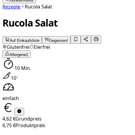
Dunkelmodus
Rezepte
Rucola Salat
Rucola Salat
Auf Einkaufsliste
Gegessen!
Glutenfrei
Eierfrei
Allergene
2
10
Min.
10
′
einfach
4,62 €
Grundpreis
6,75 €
Produktpreis