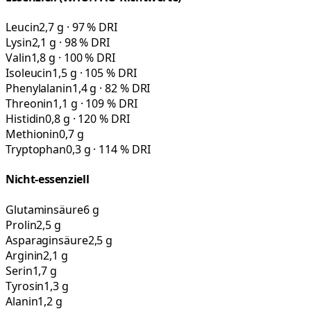
Leucin
2,7 g · 97 % DRI
Lysin
2,1 g · 98 % DRI
Valin
1,8 g · 100 % DRI
Isoleucin
1,5 g · 105 % DRI
Phenylalanin
1,4 g · 82 % DRI
Threonin
1,1 g · 109 % DRI
Histidin
0,8 g · 120 % DRI
Methionin
0,7 g
Tryptophan
0,3 g · 114 % DRI
Nicht-essenziell
Glutaminsäure
6 g
Prolin
2,5 g
Asparaginsäure
2,5 g
Arginin
2,1 g
Serin
1,7 g
Tyrosin
1,3 g
Alanin
1,2 g