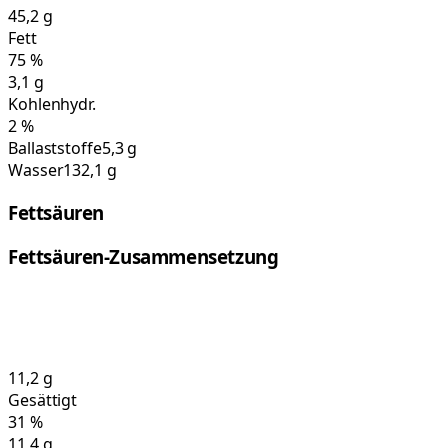
45,2
g
Fett
75
%
3,1
g
Kohlenhydr.
2
%
Ballaststoffe
5,3 g
Wasser
132,1 g
Fettsäuren
Fettsäuren-Zusammensetzung
11,2
g
Gesättigt
31
%
11,4
g