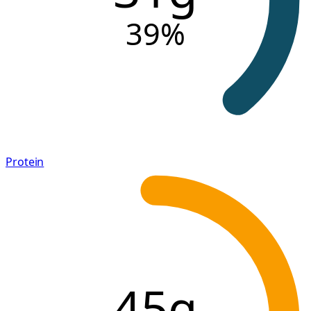
39
%
Protein
45g