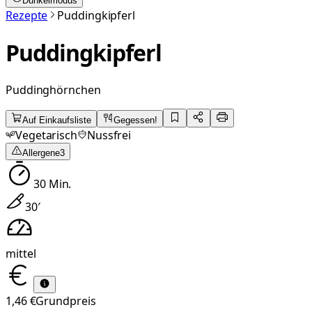
Dunkelmodus
Rezepte
Puddingkipferl
Puddingkipferl
Puddinghörnchen
Auf Einkaufsliste
Gegessen!
Vegetarisch
Nussfrei
Allergene
3
30
Min.
30
′
mittel
1,46 €
Grundpreis