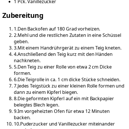
1
Pck.
Vanillezucker
Zubereitung
1
.
Den Backofen auf 180 Grad vorheizen.
2
.
Mehl und die restlichen Zutaten in eine Schüssel
geben.
3
.
Mit einem Handrührgerät zu einem Teig kneten.
4
.
Anschließend den Teig kurz mit den Händen
nachkneten.
5
.
Den Teig zu einer Rolle von etwa 2 cm Dicke
formen.
6
.
Die Teigrolle in ca. 1 cm dicke Stücke schneiden.
7
.
Jedes Teigstück zu einer kleinen Rolle formen und
dann zu einem Kipferl biegen.
8
.
Die geformten Kipferl auf ein mit Backpapier
belegtes Blech legen.
9
.
Im vorgeheizten Ofen für etwa 12 Minuten
backen.
10
.
Puderzucker und Vanillezucker miteinander