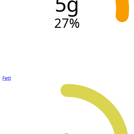
5g
27
%
Fett