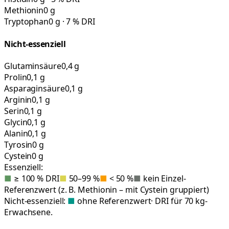
Methionin
0 g
Tryptophan
0 g · 7 % DRI
Nicht-essenziell
Glutaminsäure
0,4 g
Prolin
0,1 g
Asparaginsäure
0,1 g
Arginin
0,1 g
Serin
0,1 g
Glycin
0,1 g
Alanin
0,1 g
Tyrosin
0 g
Cystein
0 g
Essenziell:
■
≥ 100 % DRI
■
50–99 %
■
< 50 %
■
kein Einzel-
Referenzwert (z. B. Methionin – mit Cystein gruppiert)
Nicht-essenziell:
■
ohne Referenzwert
· DRI für 70 kg-
Erwachsene.