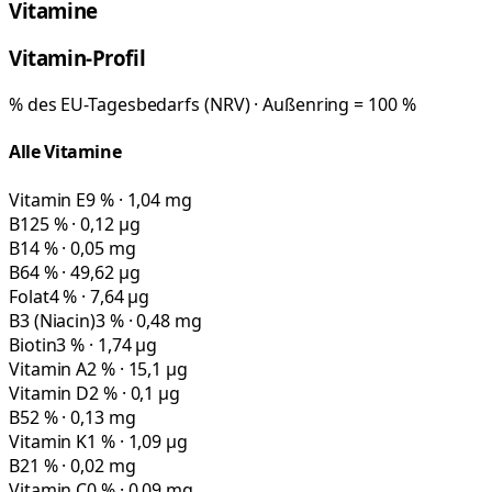
Vitamine
Vitamin-Profil
% des EU-Tagesbedarfs (NRV) · Außenring = 100 %
Alle Vitamine
Vitamin E
9 % · 1,04 mg
B12
5 % · 0,12 µg
B1
4 % · 0,05 mg
B6
4 % · 49,62 µg
Folat
4 % · 7,64 µg
B3 (Niacin)
3 % · 0,48 mg
Biotin
3 % · 1,74 µg
Vitamin A
2 % · 15,1 µg
Vitamin D
2 % · 0,1 µg
B5
2 % · 0,13 mg
Vitamin K
1 % · 1,09 µg
B2
1 % · 0,02 mg
Vitamin C
0 % · 0,09 mg