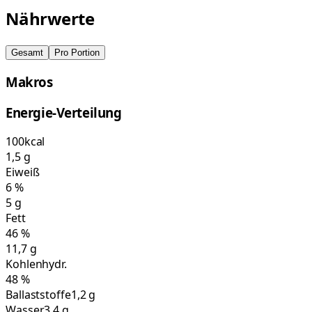
Nährwerte
Gesamt
Pro Portion
Makros
Energie-Verteilung
100
kcal
1,5
g
Eiweiß
6
%
5
g
Fett
46
%
11,7
g
Kohlenhydr.
48
%
Ballaststoffe
1,2 g
Wasser
3,4 g