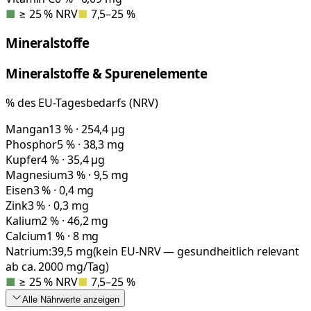
■
≥ 25 % NRV
■
7,5–25 %
Mineralstoffe
Mineralstoffe & Spurenelemente
% des EU-Tagesbedarfs (NRV)
Mangan
13 % · 254,4 µg
Phosphor
5 % · 38,3 mg
Kupfer
4 % · 35,4 µg
Magnesium
3 % · 9,5 mg
Eisen
3 % · 0,4 mg
Zink
3 % · 0,3 mg
Kalium
2 % · 46,2 mg
Calcium
1 % · 8 mg
Natrium:
39,5
mg
(kein EU-NRV — gesundheitlich relevant
ab ca. 2000 mg/Tag)
■
≥ 25 % NRV
■
7,5–25 %
Alle Nährwerte
anzeigen