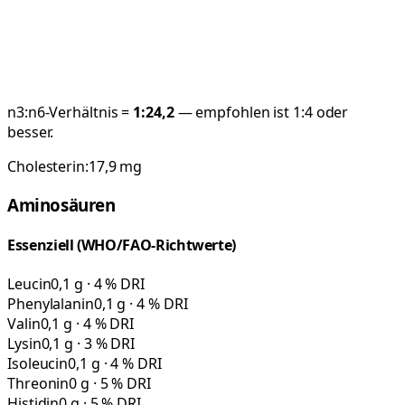
n3:n6-Verhältnis =
1:
24,2
— empfohlen ist 1:4 oder
besser.
Cholesterin:
17,9
mg
Aminosäuren
Essenziell (WHO/FAO-Richtwerte)
Leucin
0,1 g · 4 % DRI
Phenylalanin
0,1 g · 4 % DRI
Valin
0,1 g · 4 % DRI
Lysin
0,1 g · 3 % DRI
Isoleucin
0,1 g · 4 % DRI
Threonin
0 g · 5 % DRI
Histidin
0 g · 5 % DRI