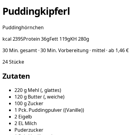
Puddingkipferl
Puddinghörnchen
kcal
2395
Protein
36
g
Fett
119
g
KH
280
g
30 Min. gesamt · 30 Min. Vorbereitung · mittel · ab 1,46 €
24
Stücke
Zutaten
220
g
Mehl
(
, glattes
)
120
g
Butter
(
, weiche
)
100
g
Zucker
1
Pck.
Puddingpulver
(
(Vanille)
)
2
Eigelb
2
EL
Milch
Puderzucker