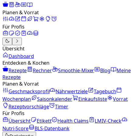
Planen & Vorrat
Für Profis
Übersicht
Dashboard
Entdecken & Kochen
Rezepte
Rechner
Smoothie-Mixer
Blog
Meine
Rezepte
Planen & Vorrat
Geschmacksprofil
Nährwertziele
Tagebuch
Wochenplan
Saisonkalender
Einkaufsliste
Vorrat
Rezeptvorschläge
Timer
Für Profis
Übersicht
Etikett
Health Claims
LMIV-Check
Nutri-Score
BLS-Datenbank