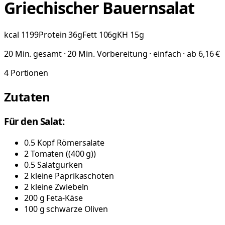
Griechischer Bauernsalat
kcal
1199
Protein
36
g
Fett
106
g
KH
15
g
20 Min. gesamt · 20 Min. Vorbereitung · einfach · ab 6,16 €
4
Portionen
Zutaten
Für den Salat:
0.5
Kopf
Römersalate
2
Tomaten
(
(400 g)
)
0.5
Salatgurken
2
kleine
Paprikaschoten
2
kleine
Zwiebeln
200
g
Feta-Käse
100
g
schwarze Oliven