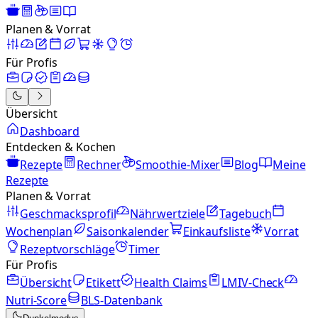
Planen & Vorrat
Für Profis
Übersicht
Dashboard
Entdecken & Kochen
Rezepte
Rechner
Smoothie-Mixer
Blog
Meine
Rezepte
Planen & Vorrat
Geschmacksprofil
Nährwertziele
Tagebuch
Wochenplan
Saisonkalender
Einkaufsliste
Vorrat
Rezeptvorschläge
Timer
Für Profis
Übersicht
Etikett
Health Claims
LMIV-Check
Nutri-Score
BLS-Datenbank