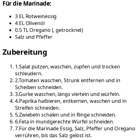
Für die Marinade:
3
EL
Rotweinessig
4
EL
Olivenöl
0.5
TL
Oregano
(
, getrocknet
)
Salz und Pfeffer
Zubereitung
1
.
Salat putzen, waschen, zupfen und trocken
schleudern.
2
.
Tomaten waschen, Strunk entfernen und in
Scheiben schneiden.
3
.
Gurke waschen, längs vierteln und würfeln.
4
.
Paprika halbieren, entkernen, waschen und in
Streifen schneiden.
5
.
Zwiebeln schälen und in Ringe schneiden.
6
.
Feta in mundgerechte Würfel schneiden.
7
.
Für die Marinade Essig, Salz, Pfeffer und Oregano
verrühren, bis das Salz gelöst ist.