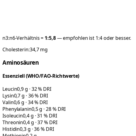
n3:n6-Verhältnis =
1:
5,8
— empfohlen ist 1:4 oder besser.
Cholesterin:
34,7
mg
Aminosäuren
Essenziell (WHO/FAO-Richtwerte)
Leucin
0,9 g · 32 % DRI
Lysin
0,7 g · 36 % DRI
Valin
0,6 g · 34 % DRI
Phenylalanin
0,5 g · 28 % DRI
Isoleucin
0,4 g · 31 % DRI
Threonin
0,4 g · 37 % DRI
Histidin
0,3 g · 36 % DRI
Methionin
0,2 g