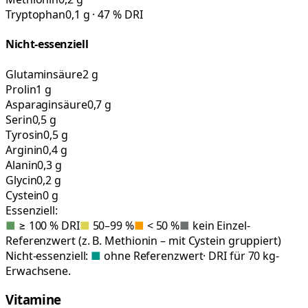
Tryptophan
0,1 g · 47 % DRI
Nicht-essenziell
Glutaminsäure
2 g
Prolin
1 g
Asparaginsäure
0,7 g
Serin
0,5 g
Tyrosin
0,5 g
Arginin
0,4 g
Alanin
0,3 g
Glycin
0,2 g
Cystein
0 g
Essenziell:
■
≥ 100 % DRI
■
50–99 %
■
< 50 %
■
kein Einzel-
Referenzwert (z. B. Methionin – mit Cystein gruppiert)
Nicht-essenziell:
■
ohne Referenzwert
· DRI für 70 kg-
Erwachsene.
Vitamine