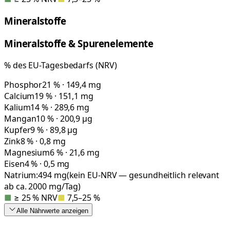
Mineralstoffe
Mineralstoffe & Spurenelemente
% des EU-Tagesbedarfs (NRV)
Phosphor
21 % · 149,4 mg
Calcium
19 % · 151,1 mg
Kalium
14 % · 289,6 mg
Mangan
10 % · 200,9 µg
Kupfer
9 % · 89,8 µg
Zink
8 % · 0,8 mg
Magnesium
6 % · 21,6 mg
Eisen
4 % · 0,5 mg
Natrium:
494
mg
(kein EU-NRV — gesundheitlich relevant
ab ca. 2000 mg/Tag)
■
≥ 25 % NRV
■
7,5–25 %
Alle Nährwerte
anzeigen