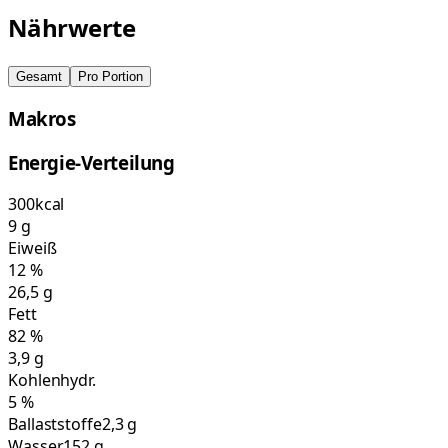
Nährwerte
Gesamt
Pro Portion
Makros
Energie-Verteilung
300
kcal
9
g
Eiweiß
12
%
26,5
g
Fett
82
%
3,9
g
Kohlenhydr.
5
%
Ballaststoffe
2,3 g
Wasser
152 g