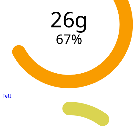
26g
67
%
Fett