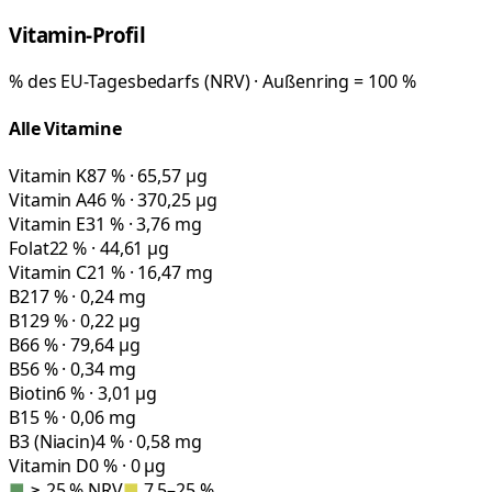
Vitamin-Profil
% des EU-Tagesbedarfs (NRV) · Außenring = 100 %
Alle Vitamine
Vitamin K
87 % · 65,57 µg
Vitamin A
46 % · 370,25 µg
Vitamin E
31 % · 3,76 mg
Folat
22 % · 44,61 µg
Vitamin C
21 % · 16,47 mg
B2
17 % · 0,24 mg
B12
9 % · 0,22 µg
B6
6 % · 79,64 µg
B5
6 % · 0,34 mg
Biotin
6 % · 3,01 µg
B1
5 % · 0,06 mg
B3 (Niacin)
4 % · 0,58 mg
Vitamin D
0 % · 0 µg
■
≥ 25 % NRV
■
7,5–25 %