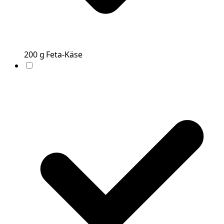
200
g
Feta-Käse