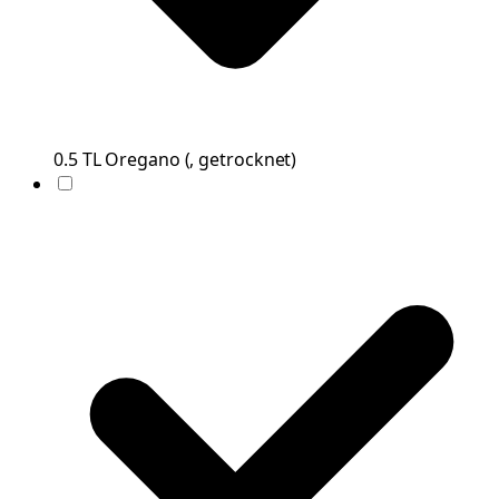
0.5
TL
Oregano
(
, getrocknet
)