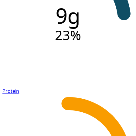
9g
23
%
Protein