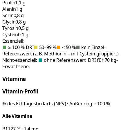
Prolin
1,1 g
Alanin
1 g
Serin
0,8 g
Glycin
0,8 g
Tyrosin
0,5 g
Cystein
0,1 g
Essenziell:
■
≥ 100 % DRI
■
50–99 %
■
< 50 %
■
kein Einzel-
Referenzwert (z. B. Methionin – mit Cystein gruppiert)
Nicht-essenziell:
■
ohne Referenzwert
· DRI für 70 kg-
Erwachsene.
Vitamine
Vitamin-Profil
% des EU-Tagesbedarfs (NRV) · Außenring = 100 %
Alle Vitamine
B1
127 % · 1,4 mg