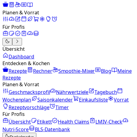
Planen & Vorrat
Für Profis
Übersicht
Dashboard
Entdecken & Kochen
Rezepte
Rechner
Smoothie-Mixer
Blog
Meine
Rezepte
Planen & Vorrat
Geschmacksprofil
Nährwertziele
Tagebuch
Wochenplan
Saisonkalender
Einkaufsliste
Vorrat
Rezeptvorschläge
Timer
Für Profis
Übersicht
Etikett
Health Claims
LMIV-Check
Nutri-Score
BLS-Datenbank