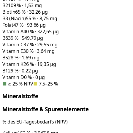
B2
109 % · 1,53 mg
Biotin
65 % · 32,26 µg
B3 (Niacin)
55 % · 8,75 mg
Folat
47 % · 93,66 µg
Vitamin A
40 % · 322,65 µg
B6
39 % · 549,79 µg
Vitamin C
37 % · 29,55 mg
Vitamin E
30 % · 3,64 mg
B5
28 % · 1,69 mg
Vitamin K
26 % · 19,35 µg
B12
9 % · 0,22 µg
Vitamin D
0 % · 0 µg
■
≥ 25 % NRV
■
7,5–25 %
Mineralstoffe
Mineralstoffe & Spurenelemente
% des EU-Tagesbedarfs (NRV)
Kalium
152 % · 3.047,8 mg