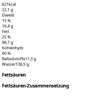
621
kcal
22,1
g
Eiweiß
15
%
16,4
g
Fett
25
%
88,7
g
Kohlenhydr.
60
%
Ballaststoffe
11,3 g
Wasser
136,5 g
Fettsäuren
Fettsäuren-Zusammensetzung