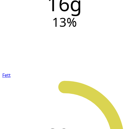
16g
13
%
Fett