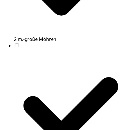
2
m.-große
Möhren