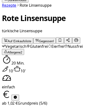
Dunkelmodus
Rezepte
Rote Linsensuppe
Rote Linsensuppe
türkische Linsensuppe
Auf Einkaufsliste
Gegessen!
Vegetarisch
Glutenfrei
Eierfrei
Nussfrei
Allergene
2
20
Min.
10
′
10
′
einfach
ab
1,02 €
Grundpreis
(5/6)