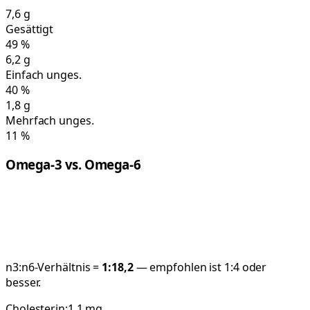
7,6
g
Gesättigt
49
%
6,2
g
Einfach unges.
40
%
1,8
g
Mehrfach unges.
11
%
Omega-3 vs. Omega-6
n3:n6-Verhältnis =
1:
18,2
— empfohlen ist 1:4 oder
besser.
Cholesterin:
1,1
mg