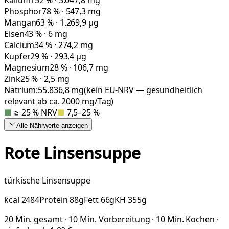
Phosphor
78 % · 547,3 mg
Mangan
63 % · 1.269,9 µg
Eisen
43 % · 6 mg
Calcium
34 % · 274,2 mg
Kupfer
29 % · 293,4 µg
Magnesium
28 % · 106,7 mg
Zink
25 % · 2,5 mg
Natrium:
55.836,8
mg
(kein EU-NRV — gesundheitlich
relevant ab ca. 2000 mg/Tag)
■
≥ 25 % NRV
■
7,5–25 %
Alle Nährwerte
anzeigen
Rote Linsensuppe
türkische Linsensuppe
kcal
2484
Protein
88
g
Fett
66
g
KH
355
g
20 Min. gesamt · 10 Min. Vorbereitung · 10 Min. Kochen ·