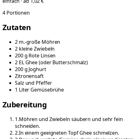
einfach · ab 1,02 €
4
Portionen
Zutaten
2
m.-große
Möhren
2
kleine
Zwiebeln
200
g
Rote Linsen
2
EL
Ghee
(
oder Butterschmalz
)
200
g
Joghurt
Zitronensaft
Salz und Pfeffer
1
Liter
Gemüsebrühe
Zubereitung
1
.
Möhren und Zwiebeln säubern und sehr fein
schneiden.
2
.
In einem geeigneten Topf Ghee schmelzen.