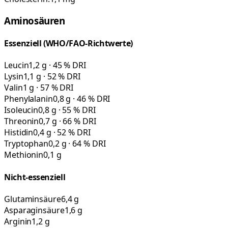
Aminosäuren
Essenziell (WHO/FAO-Richtwerte)
Leucin
1,2 g · 45 % DRI
Lysin
1,1 g · 52 % DRI
Valin
1 g · 57 % DRI
Phenylalanin
0,8 g · 46 % DRI
Isoleucin
0,8 g · 55 % DRI
Threonin
0,7 g · 66 % DRI
Histidin
0,4 g · 52 % DRI
Tryptophan
0,2 g · 64 % DRI
Methionin
0,1 g
Nicht-essenziell
Glutaminsäure
6,4 g
Asparaginsäure
1,6 g
Arginin
1,2 g