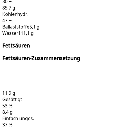
30
%
85,7
g
Kohlenhydr.
47
%
Ballaststoffe
5,1 g
Wasser
111,1 g
Fettsäuren
Fettsäuren-Zusammensetzung
11,9
g
Gesättigt
53
%
8,4
g
Einfach unges.
37
%