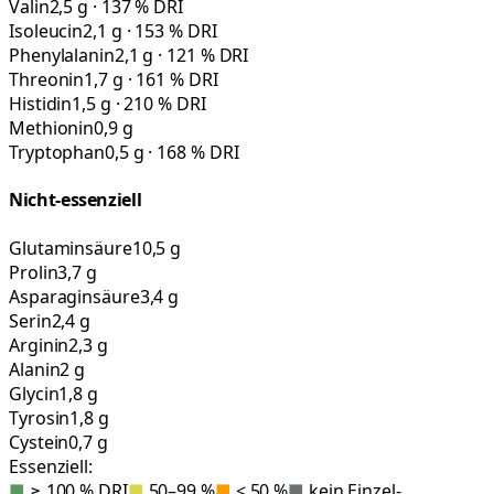
Valin
2,5 g · 137 % DRI
Isoleucin
2,1 g · 153 % DRI
Phenylalanin
2,1 g · 121 % DRI
Threonin
1,7 g · 161 % DRI
Histidin
1,5 g · 210 % DRI
Methionin
0,9 g
Tryptophan
0,5 g · 168 % DRI
Nicht-essenziell
Glutaminsäure
10,5 g
Prolin
3,7 g
Asparaginsäure
3,4 g
Serin
2,4 g
Arginin
2,3 g
Alanin
2 g
Glycin
1,8 g
Tyrosin
1,8 g
Cystein
0,7 g
Essenziell:
■
≥ 100 % DRI
■
50–99 %
■
< 50 %
■
kein Einzel-