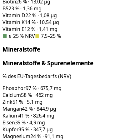
Biotin
26 % · 13,02 µg
B5
23 % · 1,36 mg
Vitamin D
22 % · 1,08 µg
Vitamin K
14 % · 10,54 µg
Vitamin E
12 % · 1,41 mg
■
≥ 25 % NRV
■
7,5–25 %
Mineralstoffe
Mineralstoffe & Spurenelemente
% des EU-Tagesbedarfs (NRV)
Phosphor
97 % · 675,7 mg
Calcium
58 % · 462 mg
Zink
51 % · 5,1 mg
Mangan
42 % · 844,9 µg
Kalium
41 % · 826,4 mg
Eisen
35 % · 4,9 mg
Kupfer
35 % · 347,7 µg
Magnesium
24 % · 91,1 mg