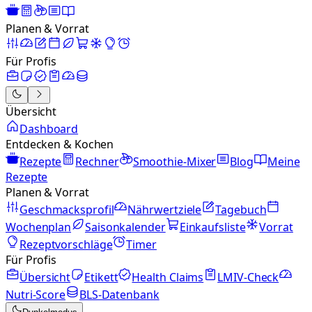
Planen & Vorrat
Für Profis
Übersicht
Dashboard
Entdecken & Kochen
Rezepte
Rechner
Smoothie-Mixer
Blog
Meine
Rezepte
Planen & Vorrat
Geschmacksprofil
Nährwertziele
Tagebuch
Wochenplan
Saisonkalender
Einkaufsliste
Vorrat
Rezeptvorschläge
Timer
Für Profis
Übersicht
Etikett
Health Claims
LMIV-Check
Nutri-Score
BLS-Datenbank