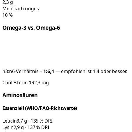
2,3
g
Mehrfach unges.
10
%
Omega-3 vs. Omega-6
n3:n6-Verhältnis =
1:
6,1
— empfohlen ist 1:4 oder besser.
Cholesterin:
192,3
mg
Aminosäuren
Essenziell (WHO/FAO-Richtwerte)
Leucin
3,7 g · 135 % DRI
Lysin
2,9 g · 137 % DRI