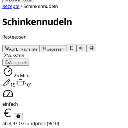
Dunkelmodus
Rezepte
Schinkennudeln
Schinkennudeln
Resteessen
Auf Einkaufsliste
Gegessen!
Nussfrei
Allergene
3
25
Min.
15
′
10
′
einfach
ab
4,37 €
Grundpreis
(9/10)