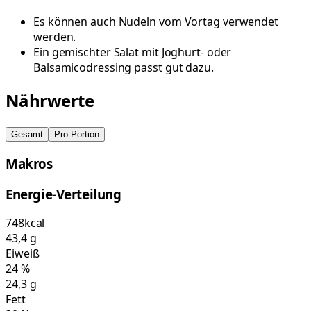
Es können auch Nudeln vom Vortag verwendet
werden.
Ein gemischter Salat mit Joghurt- oder
Balsamicodressing passt gut dazu.
Nährwerte
Gesamt
Pro Portion
Makros
Energie-Verteilung
748
kcal
43,4
g
Eiweiß
24
%
24,3
g
Fett