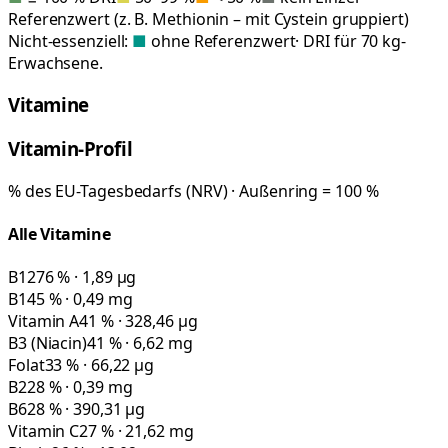
Referenzwert (z. B. Methionin – mit Cystein gruppiert)
Nicht-essenziell:
■
ohne Referenzwert
· DRI für 70 kg-
Erwachsene.
Vitamine
Vitamin-Profil
% des EU-Tagesbedarfs (NRV) · Außenring = 100 %
Alle Vitamine
B12
76 % · 1,89 µg
B1
45 % · 0,49 mg
Vitamin A
41 % · 328,46 µg
B3 (Niacin)
41 % · 6,62 mg
Folat
33 % · 66,22 µg
B2
28 % · 0,39 mg
B6
28 % · 390,31 µg
Vitamin C
27 % · 21,62 mg