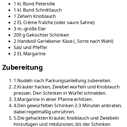
1
kl. Bund
Petersilie
1
kl. Bund
Schnittlauch
1
Zehe/n
Knoblauch
2
EL
Crème fraîche
(
oder saure Sahne
)
3
m.-große
Eier
200
g
Gekochter Schinken
2
Handvoll
Geriebener Käse
(
, Sorte nach Wahl
)
Salz und Pfeffer
2
EL
Margarine
Zubereitung
1
.
Nudeln nach Packungsanleitung zubereiten.
2
.
Kräuter hacken, Zwiebel würfeln und Knoblauch
pressen. Den Schinken in Würfel schneiden.
3
.
Margarine in einer Pfanne erhitzen.
4
.
Den gewürfelten Schinken 2-3 Minuten anbraten,
dabei regelmäßig umrühren.
5
.
Die gehackten Kräuter, Knoblauch und Zwiebeln
hinzufügen und mitdünsten, bis der Schinken