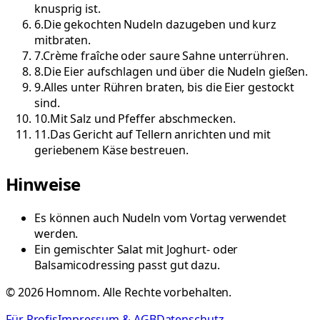
knusprig ist.
6
.
Die gekochten Nudeln dazugeben und kurz
mitbraten.
7
.
Crème fraîche oder saure Sahne unterrühren.
8
.
Die Eier aufschlagen und über die Nudeln gießen.
9
.
Alles unter Rühren braten, bis die Eier gestockt
sind.
10
.
Mit Salz und Pfeffer abschmecken.
11
.
Das Gericht auf Tellern anrichten und mit
geriebenem Käse bestreuen.
Hinweise
Es können auch Nudeln vom Vortag verwendet
werden.
Ein gemischter Salat mit Joghurt- oder
Balsamicodressing passt gut dazu.
©
2026
Homnom. Alle Rechte vorbehalten.
Für Profis
Impressum & AGB
Datenschutz