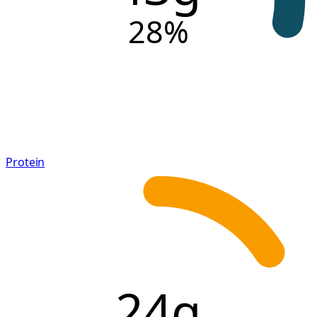
28
%
Protein
24g