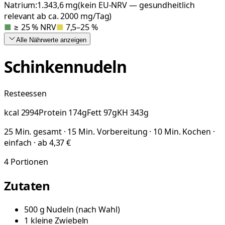
Natrium:
1.343,6
mg
(kein EU-NRV — gesundheitlich
relevant ab ca. 2000 mg/Tag)
■
≥ 25 % NRV
■
7,5–25 %
Alle Nährwerte
anzeigen
Schinkennudeln
Resteessen
kcal
2994
Protein
174
g
Fett
97
g
KH
343
g
25 Min. gesamt · 15 Min. Vorbereitung · 10 Min. Kochen ·
einfach · ab 4,37 €
4
Portionen
Zutaten
500
g
Nudeln
(
nach Wahl
)
1
kleine
Zwiebeln