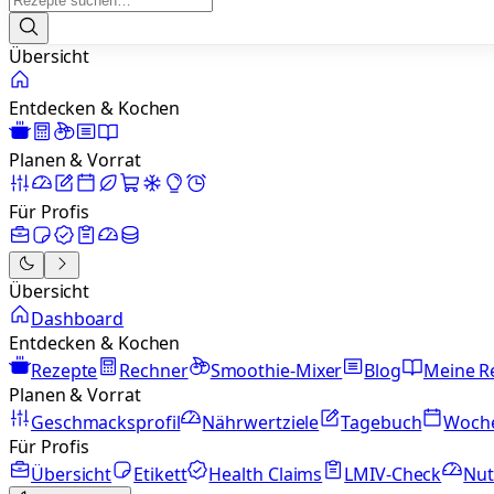
Übersicht
Entdecken & Kochen
Planen & Vorrat
Für Profis
Übersicht
Dashboard
Entdecken & Kochen
Rezepte
Rechner
Smoothie-Mixer
Blog
Meine R
Planen & Vorrat
Geschmacksprofil
Nährwertziele
Tagebuch
Woch
Für Profis
Übersicht
Etikett
Health Claims
LMIV-Check
Nut