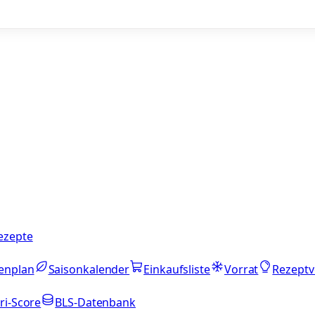
ezepte
enplan
Saisonkalender
Einkaufsliste
Vorrat
Rezeptv
ri-Score
BLS-Datenbank