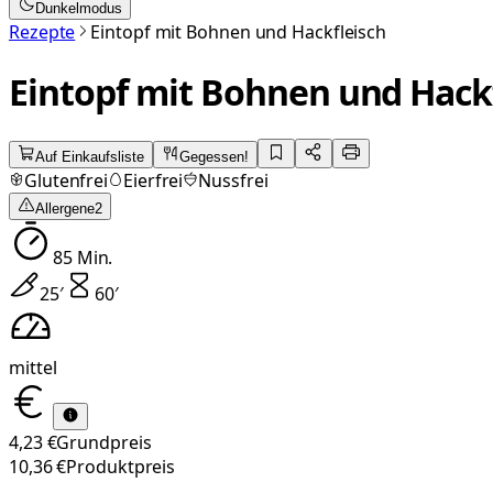
Dunkelmodus
Rezepte
Eintopf mit Bohnen und Hackfleisch
Eintopf mit Bohnen und Hack
Auf Einkaufsliste
Gegessen!
Glutenfrei
Eierfrei
Nussfrei
Allergene
2
85
Min.
25
′
60
′
mittel
4,23 €
Grundpreis
10,36 €
Produktpreis