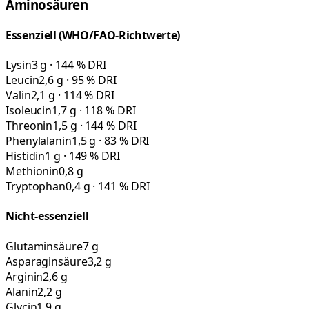
Aminosäuren
Essenziell (WHO/FAO-Richtwerte)
Lysin
3 g · 144 % DRI
Leucin
2,6 g · 95 % DRI
Valin
2,1 g · 114 % DRI
Isoleucin
1,7 g · 118 % DRI
Threonin
1,5 g · 144 % DRI
Phenylalanin
1,5 g · 83 % DRI
Histidin
1 g · 149 % DRI
Methionin
0,8 g
Tryptophan
0,4 g · 141 % DRI
Nicht-essenziell
Glutaminsäure
7 g
Asparaginsäure
3,2 g
Arginin
2,6 g
Alanin
2,2 g
Glycin
1,9 g