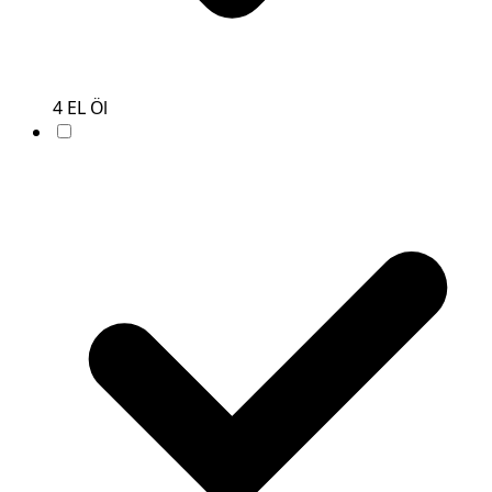
4
EL
Öl