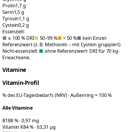
Prolin
1,7 g
Serin
1,5 g
Tyrosin
1,1 g
Cystein
0,2 g
Essenziell:
■
≥ 100 % DRI
■
50–99 %
■
< 50 %
■
kein Einzel-
Referenzwert (z. B. Methionin – mit Cystein gruppiert)
Nicht-essenziell:
■
ohne Referenzwert
· DRI für 70 kg-
Erwachsene.
Vitamine
Vitamin-Profil
% des EU-Tagesbedarfs (NRV) · Außenring = 100 %
Alle Vitamine
B1
88 % · 0,97 mg
Vitamin K
84 % · 63,31 µg