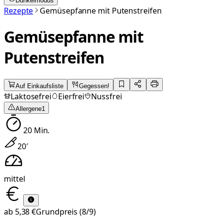
Dunkelmodus
Rezepte
Gemüsepfanne mit Putenstreifen
Gemüsepfanne mit
Putenstreifen
Auf Einkaufsliste
Gegessen!
Laktosefrei
Eierfrei
Nussfrei
Allergene
1
20
Min.
20
′
mittel
ab
5,38 €
Grundpreis
(8/9)