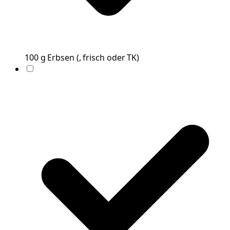
100
g
Erbsen
(
, frisch oder TK
)