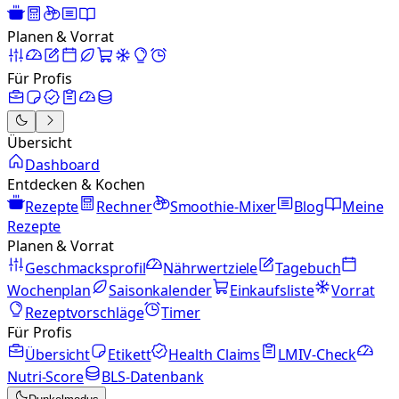
Planen & Vorrat
Für Profis
Übersicht
Dashboard
Entdecken & Kochen
Rezepte
Rechner
Smoothie-Mixer
Blog
Meine
Rezepte
Planen & Vorrat
Geschmacksprofil
Nährwertziele
Tagebuch
Wochenplan
Saisonkalender
Einkaufsliste
Vorrat
Rezeptvorschläge
Timer
Für Profis
Übersicht
Etikett
Health Claims
LMIV-Check
Nutri-Score
BLS-Datenbank