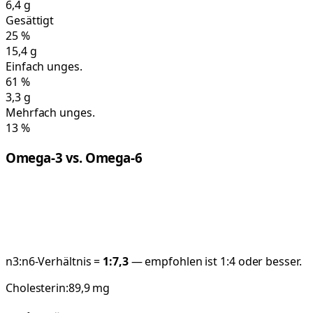
6,4
g
Gesättigt
25
%
15,4
g
Einfach unges.
61
%
3,3
g
Mehrfach unges.
13
%
Omega-3 vs. Omega-6
n3:n6-Verhältnis =
1:
7,3
— empfohlen ist 1:4 oder besser.
Cholesterin:
89,9
mg