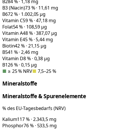
B2
84 % · 1,18 mg
B3 (Niacin)
73 % · 11,61 mg
B6
72 % · 1.002,05 µg
Vitamin C
59 % · 47,18 mg
Folat
54 % · 108,59 µg
Vitamin A
48 % · 387,07 µg
Vitamin E
45 % · 5,44 mg
Biotin
42 % · 21,15 µg
B5
41 % · 2,46 mg
Vitamin D
8 % · 0,38 µg
B12
6 % · 0,15 µg
■
≥ 25 % NRV
■
7,5–25 %
Mineralstoffe
Mineralstoffe & Spurenelemente
% des EU-Tagesbedarfs (NRV)
Kalium
117 % · 2.343,5 mg
Phosphor
76 % · 533,5 mg