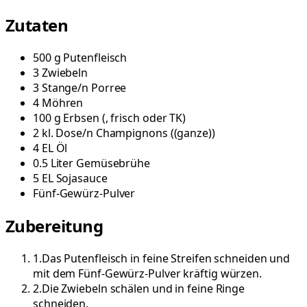
Zutaten
500
g
Putenfleisch
3
Zwiebeln
3
Stange/n
Porree
4
Möhren
100
g
Erbsen
(
, frisch oder TK
)
2
kl. Dose/n
Champignons
(
(ganze)
)
4
EL
Öl
0.5
Liter
Gemüsebrühe
5
EL
Sojasauce
Fünf-Gewürz-Pulver
Zubereitung
1
.
Das Putenfleisch in feine Streifen schneiden und
mit dem Fünf-Gewürz-Pulver kräftig würzen.
2
.
Die Zwiebeln schälen und in feine Ringe
schneiden.