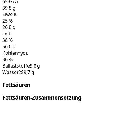
653
kcal
39,8
g
Eiweiß
25
%
26,8
g
Fett
38
%
56,6
g
Kohlenhydr.
36
%
Ballaststoffe
9,8 g
Wasser
289,7 g
Fettsäuren
Fettsäuren-Zusammensetzung