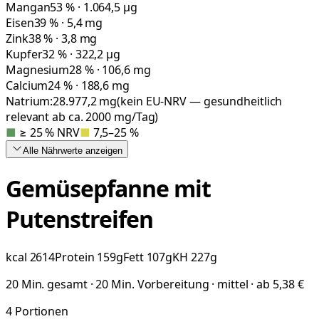
Mangan
53 % · 1.064,5 µg
Eisen
39 % · 5,4 mg
Zink
38 % · 3,8 mg
Kupfer
32 % · 322,2 µg
Magnesium
28 % · 106,6 mg
Calcium
24 % · 188,6 mg
Natrium:
28.977,2
mg
(kein EU-NRV — gesundheitlich
relevant ab ca. 2000 mg/Tag)
■
≥ 25 % NRV
■
7,5–25 %
Alle Nährwerte
anzeigen
Gemüsepfanne mit
Putenstreifen
kcal
2614
Protein
159
g
Fett
107
g
KH
227
g
20 Min. gesamt · 20 Min. Vorbereitung · mittel · ab 5,38 €
4
Portionen