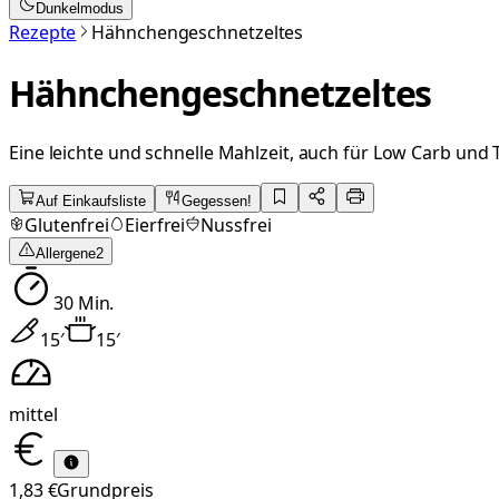
Dunkelmodus
Rezepte
Hähnchengeschnetzeltes
Hähnchengeschnetzeltes
Eine leichte und schnelle Mahlzeit, auch für Low Carb und
Auf Einkaufsliste
Gegessen!
Glutenfrei
Eierfrei
Nussfrei
Allergene
2
30
Min.
15
′
15
′
mittel
1,83 €
Grundpreis