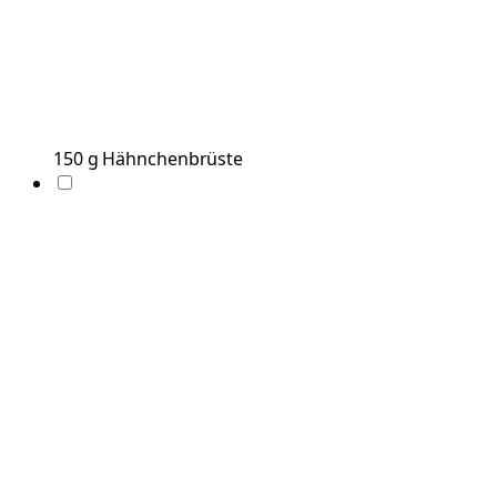
150
g
Hähnchenbrüste