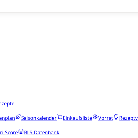
ezepte
enplan
Saisonkalender
Einkaufsliste
Vorrat
Rezeptv
ri-Score
BLS-Datenbank