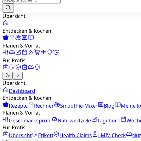
Übersicht
Entdecken & Kochen
Planen & Vorrat
Für Profis
Übersicht
Dashboard
Entdecken & Kochen
Rezepte
Rechner
Smoothie-Mixer
Blog
Meine R
Planen & Vorrat
Geschmacksprofil
Nährwertziele
Tagebuch
Woch
Für Profis
Übersicht
Etikett
Health Claims
LMIV-Check
Nut