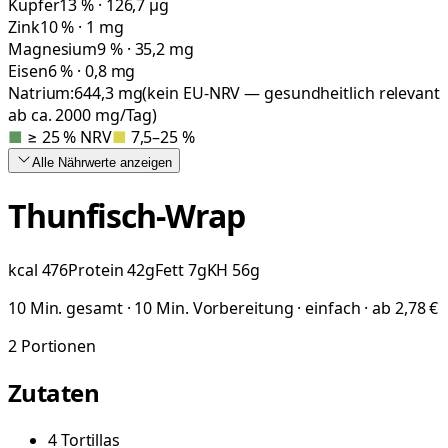
Kupfer
13 % · 126,7 µg
Zink
10 % · 1 mg
Magnesium
9 % · 35,2 mg
Eisen
6 % · 0,8 mg
Natrium:
644,3
mg
(kein EU-NRV — gesundheitlich relevant
ab ca. 2000 mg/Tag)
■
≥ 25 % NRV
■
7,5–25 %
Alle Nährwerte
anzeigen
Thunfisch-Wrap
kcal
476
Protein
42
g
Fett
7
g
KH
56
g
10 Min. gesamt · 10 Min. Vorbereitung · einfach · ab 2,78 €
2
Portionen
Zutaten
4
Tortillas