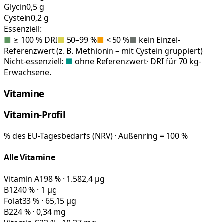
Glycin
0,5 g
Cystein
0,2 g
Essenziell:
■
≥ 100 % DRI
■
50–99 %
■
< 50 %
■
kein Einzel-
Referenzwert (z. B. Methionin – mit Cystein gruppiert)
Nicht-essenziell:
■
ohne Referenzwert
· DRI für 70 kg-
Erwachsene.
Vitamine
Vitamin-Profil
% des EU-Tagesbedarfs (NRV) · Außenring = 100 %
Alle Vitamine
Vitamin A
198 % · 1.582,4 µg
B12
40 % · 1 µg
Folat
33 % · 65,15 µg
B2
24 % · 0,34 mg