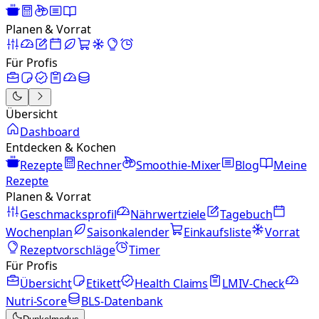
Planen & Vorrat
Für Profis
Übersicht
Dashboard
Entdecken & Kochen
Rezepte
Rechner
Smoothie-Mixer
Blog
Meine
Rezepte
Planen & Vorrat
Geschmacksprofil
Nährwertziele
Tagebuch
Wochenplan
Saisonkalender
Einkaufsliste
Vorrat
Rezeptvorschläge
Timer
Für Profis
Übersicht
Etikett
Health Claims
LMIV-Check
Nutri-Score
BLS-Datenbank