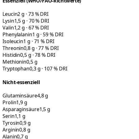
Essenziell (WHO/FAO-Richtwerte)
Leucin
2 g · 73 % DRI
Lysin
1,5 g · 70 % DRI
Valin
1,2 g · 67 % DRI
Phenylalanin
1 g · 59 % DRI
Isoleucin
1 g · 71 % DRI
Threonin
0,8 g · 77 % DRI
Histidin
0,5 g · 78 % DRI
Methionin
0,5 g
Tryptophan
0,3 g · 107 % DRI
Nicht-essenziell
Glutaminsäure
4,8 g
Prolin
1,9 g
Asparaginsäure
1,5 g
Serin
1,1 g
Tyrosin
0,9 g
Arginin
0,8 g
Alanin
0,7 g