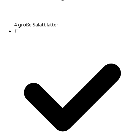
4
große
Salatblätter