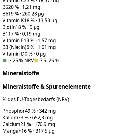
Vitamin C
23 % · 18,37 mg
B5
20 % · 1,21 mg
B6
19 % · 260,28 µg
Vitamin K
18 % · 13,53 µg
Biotin
18 % · 9 µg
B1
17 % · 0,19 mg
Vitamin E
13 % · 1,57 mg
B3 (Niacin)
6 % · 1,01 mg
Vitamin D
0 % · 0 µg
■
≥ 25 % NRV
■
7,5–25 %
Mineralstoffe
Mineralstoffe & Spurenelemente
% des EU-Tagesbedarfs (NRV)
Phosphor
49 % · 342 mg
Kalium
33 % · 652,3 mg
Calcium
21 % · 170,9 mg
Mangan
16 % · 317,5 µg