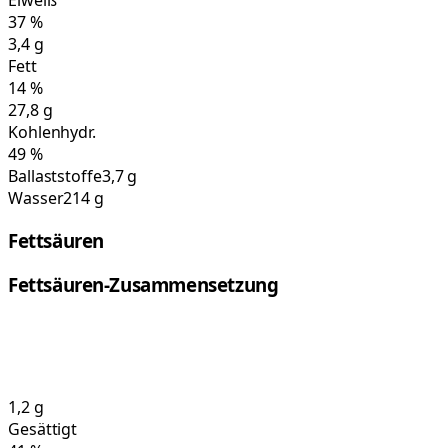
Eiweiß
37
%
3,4
g
Fett
14
%
27,8
g
Kohlenhydr.
49
%
Ballaststoffe
3,7 g
Wasser
214 g
Fettsäuren
Fettsäuren-Zusammensetzung
1,2
g
Gesättigt