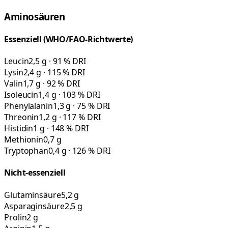
Aminosäuren
Essenziell (WHO/FAO-Richtwerte)
Leucin
2,5 g · 91 % DRI
Lysin
2,4 g · 115 % DRI
Valin
1,7 g · 92 % DRI
Isoleucin
1,4 g · 103 % DRI
Phenylalanin
1,3 g · 75 % DRI
Threonin
1,2 g · 117 % DRI
Histidin
1 g · 148 % DRI
Methionin
0,7 g
Tryptophan
0,4 g · 126 % DRI
Nicht-essenziell
Glutaminsäure
5,2 g
Asparaginsäure
2,5 g
Prolin
2 g