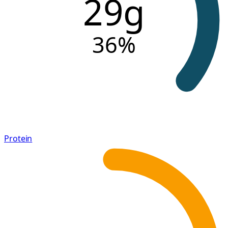
29g
36
%
Protein