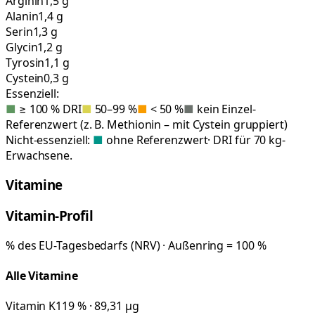
Arginin
1,5 g
Alanin
1,4 g
Serin
1,3 g
Glycin
1,2 g
Tyrosin
1,1 g
Cystein
0,3 g
Essenziell:
■
≥ 100 % DRI
■
50–99 %
■
< 50 %
■
kein Einzel-
Referenzwert (z. B. Methionin – mit Cystein gruppiert)
Nicht-essenziell:
■
ohne Referenzwert
· DRI für 70 kg-
Erwachsene.
Vitamine
Vitamin-Profil
% des EU-Tagesbedarfs (NRV) · Außenring = 100 %
Alle Vitamine
Vitamin K
119 % · 89,31 µg