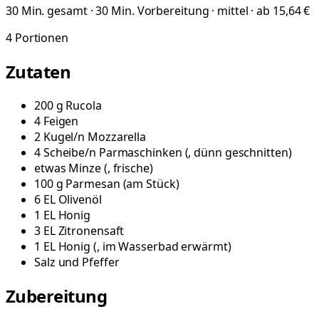
30 Min. gesamt · 30 Min. Vorbereitung · mittel · ab 15,64 €
4
Portionen
Zutaten
200
g
Rucola
4
Feigen
2
Kugel/n
Mozzarella
4
Scheibe/n
Parmaschinken
(
, dünn geschnitten
)
etwas
Minze
(
, frische
)
100
g
Parmesan
(
am Stück
)
6
EL
Olivenöl
1
EL
Honig
3
EL
Zitronensaft
1
EL
Honig
(
, im Wasserbad erwärmt
)
Salz und Pfeffer
Zubereitung