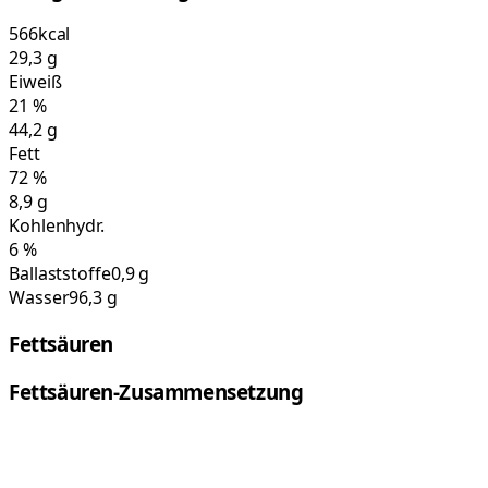
566
kcal
29,3
g
Eiweiß
21
%
44,2
g
Fett
72
%
8,9
g
Kohlenhydr.
6
%
Ballaststoffe
0,9 g
Wasser
96,3 g
Fettsäuren
Fettsäuren-Zusammensetzung