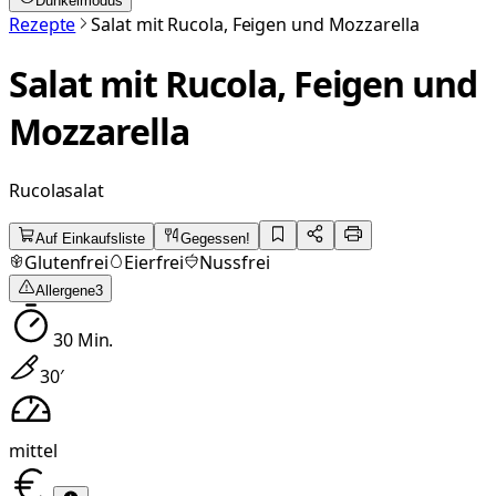
Dunkelmodus
Rezepte
Salat mit Rucola, Feigen und Mozzarella
Salat mit Rucola, Feigen und
Mozzarella
Rucolasalat
Auf Einkaufsliste
Gegessen!
Glutenfrei
Eierfrei
Nussfrei
Allergene
3
30
Min.
30
′
mittel