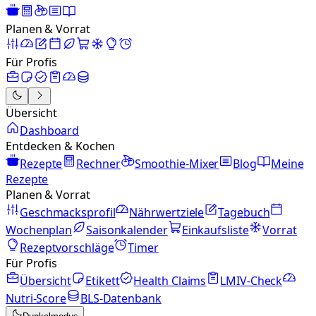
Planen & Vorrat
Für Profis
Übersicht
Dashboard
Entdecken & Kochen
Rezepte
Rechner
Smoothie-Mixer
Blog
Meine
Rezepte
Planen & Vorrat
Geschmacksprofil
Nährwertziele
Tagebuch
Wochenplan
Saisonkalender
Einkaufsliste
Vorrat
Rezeptvorschläge
Timer
Für Profis
Übersicht
Etikett
Health Claims
LMIV-Check
Nutri-Score
BLS-Datenbank