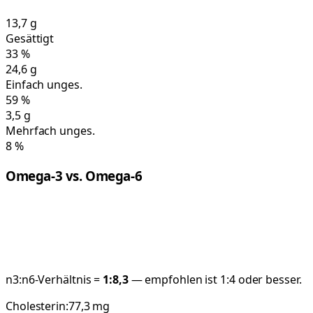
13,7
g
Gesättigt
33
%
24,6
g
Einfach unges.
59
%
3,5
g
Mehrfach unges.
8
%
Omega-3 vs. Omega-6
n3:n6-Verhältnis =
1:
8,3
— empfohlen ist 1:4 oder besser.
Cholesterin:
77,3
mg