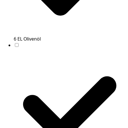
6
EL
Olivenöl