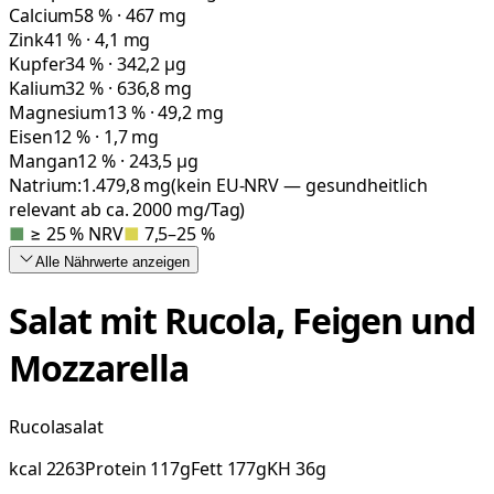
Calcium
58 % · 467 mg
Zink
41 % · 4,1 mg
Kupfer
34 % · 342,2 µg
Kalium
32 % · 636,8 mg
Magnesium
13 % · 49,2 mg
Eisen
12 % · 1,7 mg
Mangan
12 % · 243,5 µg
Natrium:
1.479,8
mg
(kein EU-NRV — gesundheitlich
relevant ab ca. 2000 mg/Tag)
■
≥ 25 % NRV
■
7,5–25 %
Alle Nährwerte
anzeigen
Salat mit Rucola, Feigen und
Mozzarella
Rucolasalat
kcal
2263
Protein
117
g
Fett
177
g
KH
36
g