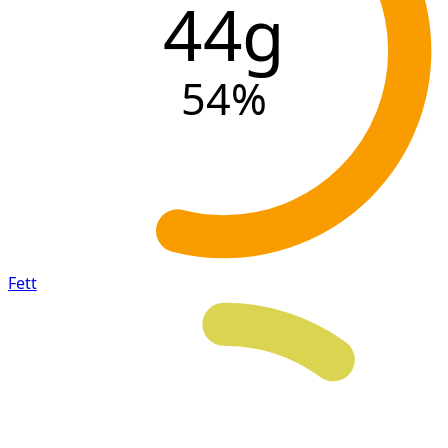
44g
54
%
Fett