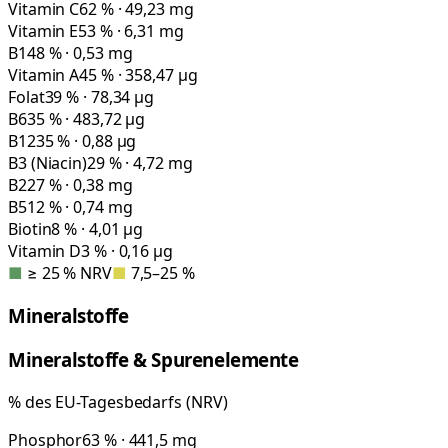
Vitamin C
62 % · 49,23 mg
Vitamin E
53 % · 6,31 mg
B1
48 % · 0,53 mg
Vitamin A
45 % · 358,47 µg
Folat
39 % · 78,34 µg
B6
35 % · 483,72 µg
B12
35 % · 0,88 µg
B3 (Niacin)
29 % · 4,72 mg
B2
27 % · 0,38 mg
B5
12 % · 0,74 mg
Biotin
8 % · 4,01 µg
Vitamin D
3 % · 0,16 µg
■
≥ 25 % NRV
■
7,5–25 %
Mineralstoffe
Mineralstoffe & Spurenelemente
% des EU-Tagesbedarfs (NRV)
Phosphor
63 % · 441,5 mg