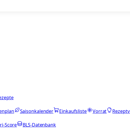
ezepte
enplan
Saisonkalender
Einkaufsliste
Vorrat
Rezeptv
ri-Score
BLS-Datenbank