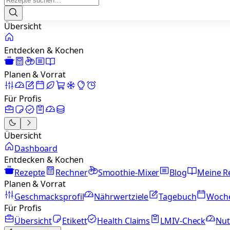
Übersicht
Entdecken & Kochen
Planen & Vorrat
Für Profis
Übersicht
Dashboard
Entdecken & Kochen
Rezepte
Rechner
Smoothie-Mixer
Blog
Meine R
Planen & Vorrat
Geschmacksprofil
Nährwertziele
Tagebuch
Woch
Für Profis
Übersicht
Etikett
Health Claims
LMIV-Check
Nut