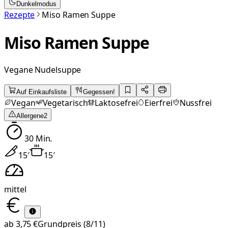
Dunkelmodus
Rezepte
Miso Ramen Suppe
Miso Ramen Suppe
Vegane Nudelsuppe
Auf Einkaufsliste
Gegessen!
Vegan
Vegetarisch
Laktosefrei
Eierfrei
Nussfrei
Allergene
2
30
Min.
15
′
15
′
mittel
ab
3,75 €
Grundpreis
(8/11)