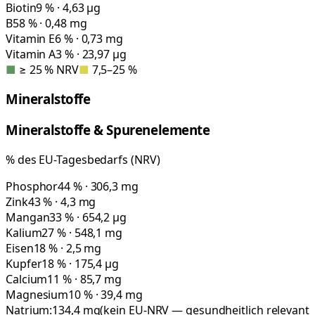
Biotin
9 % · 4,63 µg
B5
8 % · 0,48 mg
Vitamin E
6 % · 0,73 mg
Vitamin A
3 % · 23,97 µg
■
≥ 25 % NRV
■
7,5–25 %
Mineralstoffe
Mineralstoffe & Spurenelemente
% des EU-Tagesbedarfs (NRV)
Phosphor
44 % · 306,3 mg
Zink
43 % · 4,3 mg
Mangan
33 % · 654,2 µg
Kalium
27 % · 548,1 mg
Eisen
18 % · 2,5 mg
Kupfer
18 % · 175,4 µg
Calcium
11 % · 85,7 mg
Magnesium
10 % · 39,4 mg
Natrium:
134,4
mg
(kein EU-NRV — gesundheitlich relevant