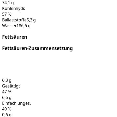
74,1
g
Kohlenhydr.
57
%
Ballaststoffe
5,3 g
Wasser
186,6 g
Fettsäuren
Fettsäuren-Zusammensetzung
6,3
g
Gesättigt
47
%
6,6
g
Einfach unges.
49
%
0,6
g