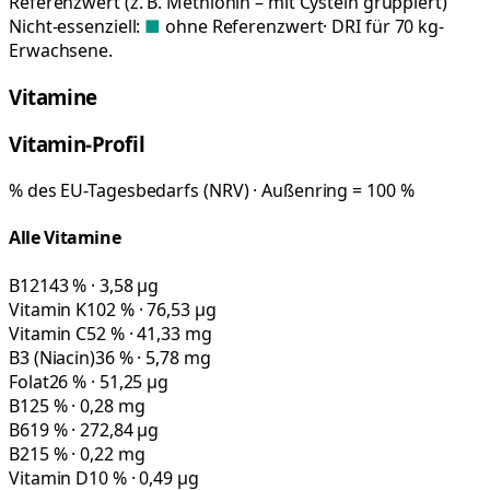
Referenzwert (z. B. Methionin – mit Cystein gruppiert)
Nicht-essenziell:
■
ohne Referenzwert
· DRI für 70 kg-
Erwachsene.
Vitamine
Vitamin-Profil
% des EU-Tagesbedarfs (NRV) · Außenring = 100 %
Alle Vitamine
B12
143 % · 3,58 µg
Vitamin K
102 % · 76,53 µg
Vitamin C
52 % · 41,33 mg
B3 (Niacin)
36 % · 5,78 mg
Folat
26 % · 51,25 µg
B1
25 % · 0,28 mg
B6
19 % · 272,84 µg
B2
15 % · 0,22 mg
Vitamin D
10 % · 0,49 µg