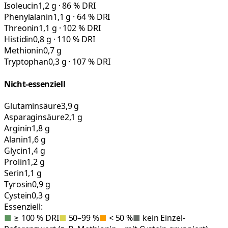
Isoleucin
1,2 g · 86 % DRI
Phenylalanin
1,1 g · 64 % DRI
Threonin
1,1 g · 102 % DRI
Histidin
0,8 g · 110 % DRI
Methionin
0,7 g
Tryptophan
0,3 g · 107 % DRI
Nicht-essenziell
Glutaminsäure
3,9 g
Asparaginsäure
2,1 g
Arginin
1,8 g
Alanin
1,6 g
Glycin
1,4 g
Prolin
1,2 g
Serin
1,1 g
Tyrosin
0,9 g
Cystein
0,3 g
Essenziell:
■
≥ 100 % DRI
■
50–99 %
■
< 50 %
■
kein Einzel-