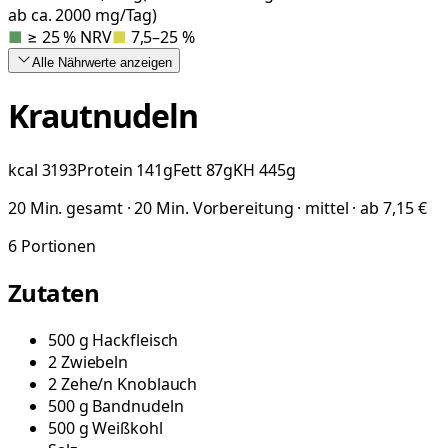
ab ca. 2000 mg/Tag)
■
≥ 25 % NRV
■
7,5–25 %
Alle Nährwerte
anzeigen
Krautnudeln
kcal
3193
Protein
141
g
Fett
87
g
KH
445
g
20 Min. gesamt · 20 Min. Vorbereitung · mittel · ab 7,15 €
6
Portionen
Zutaten
500
g
Hackfleisch
2
Zwiebeln
2
Zehe/n
Knoblauch
500
g
Bandnudeln
500
g
Weißkohl