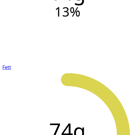
13
%
Fett
74g