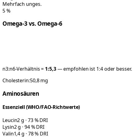
Mehrfach unges.
5
%
Omega-3 vs. Omega-6
n3:n6-Verhältnis =
1:
5,3
— empfohlen ist 1:4 oder besser.
Cholesterin:
50,8
mg
Aminosäuren
Essenziell (WHO/FAO-Richtwerte)
Leucin
2 g · 73 % DRI
Lysin
2 g · 94 % DRI
Valin
1,4 g · 78 % DRI