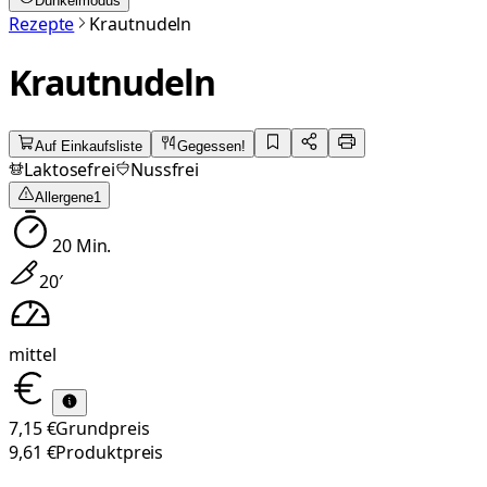
Dunkelmodus
Rezepte
Krautnudeln
Krautnudeln
Auf Einkaufsliste
Gegessen!
Laktosefrei
Nussfrei
Allergene
1
20
Min.
20
′
mittel
7,15 €
Grundpreis
9,61 €
Produktpreis