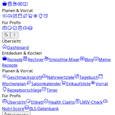
Planen & Vorrat
Für Profis
Übersicht
Dashboard
Entdecken & Kochen
Rezepte
Rechner
Smoothie-Mixer
Blog
Meine
Rezepte
Planen & Vorrat
Geschmacksprofil
Nährwertziele
Tagebuch
Wochenplan
Saisonkalender
Einkaufsliste
Vorrat
Rezeptvorschläge
Timer
Für Profis
Übersicht
Etikett
Health Claims
LMIV-Check
Nutri-Score
BLS-Datenbank