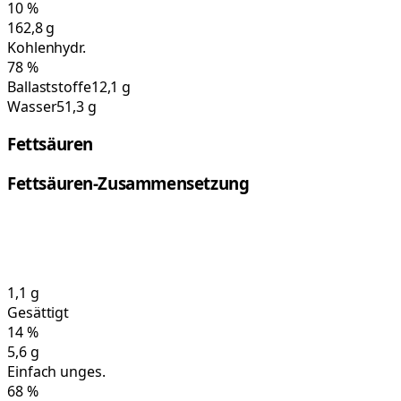
10
%
162,8
g
Kohlenhydr.
78
%
Ballaststoffe
12,1 g
Wasser
51,3 g
Fettsäuren
Fettsäuren-Zusammensetzung
1,1
g
Gesättigt
14
%
5,6
g
Einfach unges.
68
%