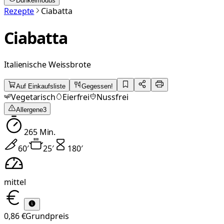
Dunkelmodus
Rezepte
Ciabatta
Ciabatta
Italienische Weissbrote
Auf Einkaufsliste
Gegessen!
Vegetarisch
Eierfrei
Nussfrei
Allergene
3
265
Min.
60
′
25
′
180
′
mittel
0,86 €
Grundpreis