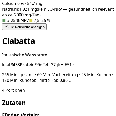
Calcium
6 % · 51,7 mg
Natrium:
1.921
mg
(kein EU-NRV — gesundheitlich relevant
ab ca. 2000 mg/Tag)
■
≥ 25 % NRV
■
7,5–25 %
Alle Nährwerte
anzeigen
Ciabatta
Italienische Weissbrote
kcal
3433
Protein
99
g
Fett
37
g
KH
651
g
265 Min. gesamt · 60 Min. Vorbereitung · 25 Min. Kochen ·
180 Min. Ruhezeit · mittel · ab 0,86 €
4
Portionen
Zutaten
Für den Vorteig: