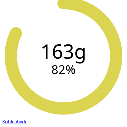
163g
82
%
Kohlenhydr.