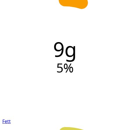
9g
5
%
Fett