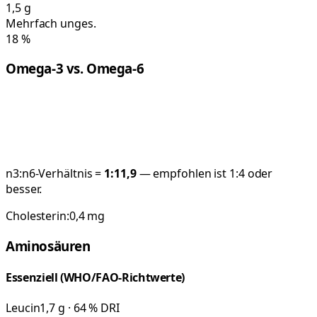
1,5
g
Mehrfach unges.
18
%
Omega-3 vs. Omega-6
n3:n6-Verhältnis =
1:
11,9
— empfohlen ist 1:4 oder
besser.
Cholesterin:
0,4
mg
Aminosäuren
Essenziell (WHO/FAO-Richtwerte)
Leucin
1,7 g · 64 % DRI