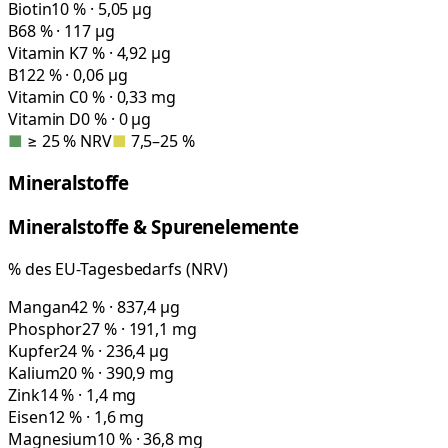
Biotin
10 % · 5,05 µg
B6
8 % · 117 µg
Vitamin K
7 % · 4,92 µg
B12
2 % · 0,06 µg
Vitamin C
0 % · 0,33 mg
Vitamin D
0 % · 0 µg
■
≥ 25 % NRV
■
7,5–25 %
Mineralstoffe
Mineralstoffe & Spurenelemente
% des EU-Tagesbedarfs (NRV)
Mangan
42 % · 837,4 µg
Phosphor
27 % · 191,1 mg
Kupfer
24 % · 236,4 µg
Kalium
20 % · 390,9 mg
Zink
14 % · 1,4 mg
Eisen
12 % · 1,6 mg
Magnesium
10 % · 36,8 mg