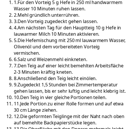
1
.
Für den Vorteig 5 g Hefe in 250 ml handwarmem
Wasser 10 Minuten ruhen lassen.
2
.
Mehl gründlich unterrühren.
3
.
Den Vorteig zugedeckt gehen lassen.
4
.
Am nächsten Tag für den Hauptteig 10 g Hefe in
lauwarmer Milch 10 Minuten aktivieren.
5
.
Die Hefemischung mit 250 ml lauwarmem Wasser,
Olivenöl und dem vorbereiteten Vorteig
vermischen.
6
.
Salz und Weizenmehl einkneten.
7
.
Den Teig auf einer leicht bemehlten Arbeitsfläche
2-3 Minuten kräftig kneten.
8
.
Anschließend den Teig leicht einölen.
9
.
Zugedeckt 1,5 Stunden bei Zimmertemperatur
gehen lassen, bis er sehr luftig und leicht klebrig ist.
10
.
Den Teig in vier gleiche Portionen teilen.
11
.
Jede Portion zu einer Rolle formen und auf etwa
30 cm Länge ziehen.
12
.
Die geformten Teiglinge mit der Naht nach oben
auf bemehlte Backpapierstücke legen.
13
.
Die Oberfläche mit den Fingern mehrmals leicht