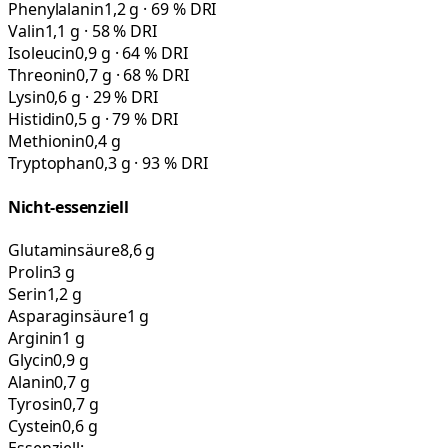
Phenylalanin
1,2 g · 69 % DRI
Valin
1,1 g · 58 % DRI
Isoleucin
0,9 g · 64 % DRI
Threonin
0,7 g · 68 % DRI
Lysin
0,6 g · 29 % DRI
Histidin
0,5 g · 79 % DRI
Methionin
0,4 g
Tryptophan
0,3 g · 93 % DRI
Nicht-essenziell
Glutaminsäure
8,6 g
Prolin
3 g
Serin
1,2 g
Asparaginsäure
1 g
Arginin
1 g
Glycin
0,9 g
Alanin
0,7 g
Tyrosin
0,7 g
Cystein
0,6 g
Essenziell: