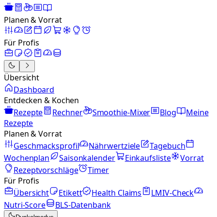
Planen & Vorrat
Für Profis
Übersicht
Dashboard
Entdecken & Kochen
Rezepte
Rechner
Smoothie-Mixer
Blog
Meine
Rezepte
Planen & Vorrat
Geschmacksprofil
Nährwertziele
Tagebuch
Wochenplan
Saisonkalender
Einkaufsliste
Vorrat
Rezeptvorschläge
Timer
Für Profis
Übersicht
Etikett
Health Claims
LMIV-Check
Nutri-Score
BLS-Datenbank