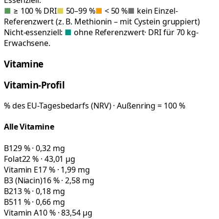
■
≥ 100 % DRI
■
50–99 %
■
< 50 %
■
kein Einzel-
Referenzwert (z. B. Methionin – mit Cystein gruppiert)
Nicht-essenziell:
■
ohne Referenzwert
· DRI für 70 kg-
Erwachsene.
Vitamine
Vitamin-Profil
% des EU-Tagesbedarfs (NRV) · Außenring = 100 %
Alle Vitamine
B1
29 % · 0,32 mg
Folat
22 % · 43,01 µg
Vitamin E
17 % · 1,99 mg
B3 (Niacin)
16 % · 2,58 mg
B2
13 % · 0,18 mg
B5
11 % · 0,66 mg
Vitamin A
10 % · 83,54 µg