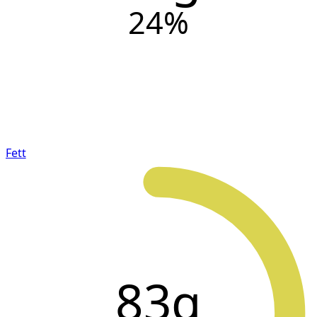
24
%
Fett
83g