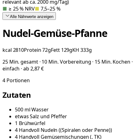
relevant ab ca. 2000 mg/Tag)
■
≥ 25 % NRV
■
7,5–25 %
Alle Nährwerte
anzeigen
Nudel-Gemüse-Pfanne
kcal
2810
Protein
72
g
Fett
129
g
KH
333
g
25 Min. gesamt · 10 Min. Vorbereitung · 15 Min. Kochen ·
einfach · ab 2,87 €
4
Portionen
Zutaten
500
ml
Wasser
etwas
Salz und Pfeffer
1
Brühwürfel
4
Handvoll
Nudeln
(
(Spiralen oder Penne)
)
4
Handvoll
Gemüsemischungen
(
, TK
)