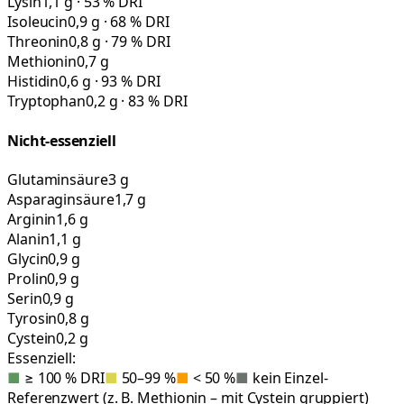
Lysin
1,1 g · 53 % DRI
Isoleucin
0,9 g · 68 % DRI
Threonin
0,8 g · 79 % DRI
Methionin
0,7 g
Histidin
0,6 g · 93 % DRI
Tryptophan
0,2 g · 83 % DRI
Nicht-essenziell
Glutaminsäure
3 g
Asparaginsäure
1,7 g
Arginin
1,6 g
Alanin
1,1 g
Glycin
0,9 g
Prolin
0,9 g
Serin
0,9 g
Tyrosin
0,8 g
Cystein
0,2 g
Essenziell:
■
≥ 100 % DRI
■
50–99 %
■
< 50 %
■
kein Einzel-
Referenzwert (z. B. Methionin – mit Cystein gruppiert)