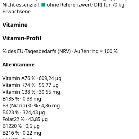
Nicht-essenziell:
■
ohne Referenzwert
· DRI für 70 kg-
Erwachsene.
Vitamine
Vitamin-Profil
% des EU-Tagesbedarfs (NRV) · Außenring = 100 %
Alle Vitamine
Vitamin A
76 % · 609,24 µg
Vitamin K
74 % · 55,77 µg
Vitamin C
38 % · 30,55 mg
B1
35 % · 0,38 mg
B3 (Niacin)
30 % · 4,86 mg
B6
23 % · 324,43 µg
Folat
22 % · 43,85 µg
B12
20 % · 0,5 µg
B2
16 % · 0,22 mg