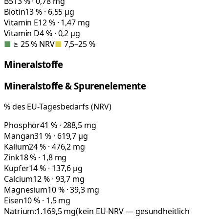
B5
13 % · 0,78 mg
Biotin
13 % · 6,55 µg
Vitamin E
12 % · 1,47 mg
Vitamin D
4 % · 0,2 µg
■
≥ 25 % NRV
■
7,5–25 %
Mineralstoffe
Mineralstoffe & Spurenelemente
% des EU-Tagesbedarfs (NRV)
Phosphor
41 % · 288,5 mg
Mangan
31 % · 619,7 µg
Kalium
24 % · 476,2 mg
Zink
18 % · 1,8 mg
Kupfer
14 % · 137,6 µg
Calcium
12 % · 93,7 mg
Magnesium
10 % · 39,3 mg
Eisen
10 % · 1,5 mg
Natrium:
1.169,5
mg
(kein EU-NRV — gesundheitlich