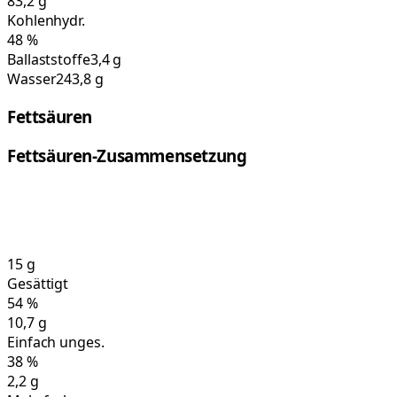
83,2
g
Kohlenhydr.
48
%
Ballaststoffe
3,4 g
Wasser
243,8 g
Fettsäuren
Fettsäuren-Zusammensetzung
15
g
Gesättigt
54
%
10,7
g
Einfach unges.
38
%
2,2
g