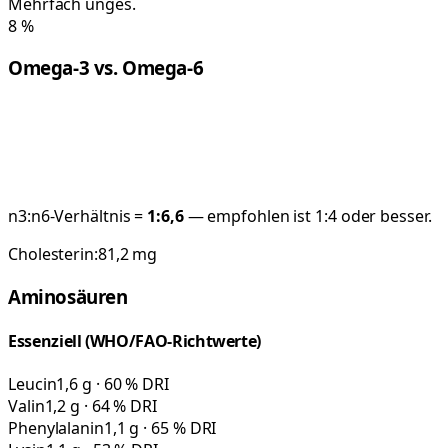
Mehrfach unges.
8
%
Omega-3 vs. Omega-6
n3:n6-Verhältnis =
1:
6,6
— empfohlen ist 1:4 oder besser.
Cholesterin:
81,2
mg
Aminosäuren
Essenziell (WHO/FAO-Richtwerte)
Leucin
1,6 g · 60 % DRI
Valin
1,2 g · 64 % DRI
Phenylalanin
1,1 g · 65 % DRI