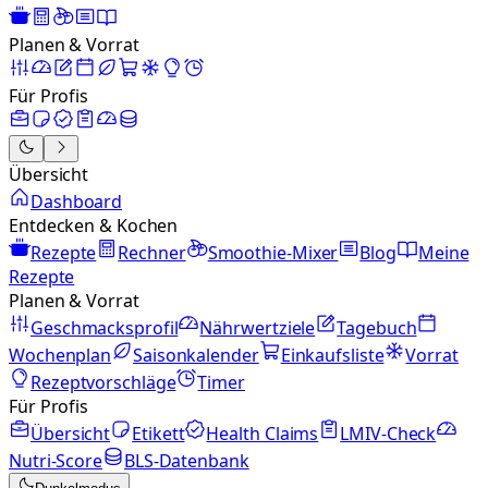
Planen & Vorrat
Für Profis
Übersicht
Dashboard
Entdecken & Kochen
Rezepte
Rechner
Smoothie-Mixer
Blog
Meine
Rezepte
Planen & Vorrat
Geschmacksprofil
Nährwertziele
Tagebuch
Wochenplan
Saisonkalender
Einkaufsliste
Vorrat
Rezeptvorschläge
Timer
Für Profis
Übersicht
Etikett
Health Claims
LMIV-Check
Nutri-Score
BLS-Datenbank