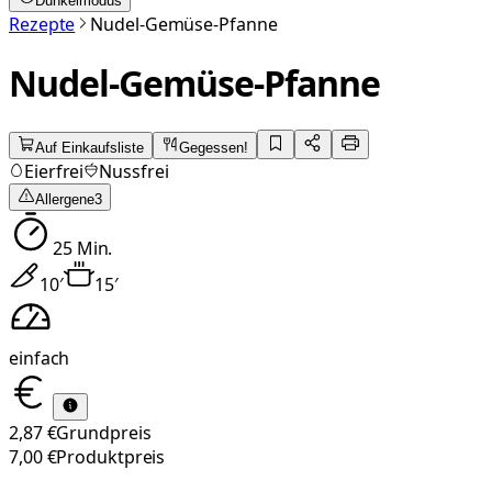
Dunkelmodus
Rezepte
Nudel-Gemüse-Pfanne
Nudel-Gemüse-Pfanne
Auf Einkaufsliste
Gegessen!
Eierfrei
Nussfrei
Allergene
3
25
Min.
10
′
15
′
einfach
2,87 €
Grundpreis
7,00 €
Produktpreis