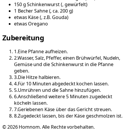
150
g
Schinkenwurst
(
, gewürfelt
)
1
Becher
Sahne
(
, ca. 200 g
)
etwas
Käse
(
, z.B. Gouda
)
etwas
Oregano
Zubereitung
1
.
Eine Pfanne aufheizen.
2
.
Wasser, Salz, Pfeffer, einen Brühwürfel, Nudeln,
Gemüse und die Schinkenwurst in die Pfanne
geben.
3
.
Die Hitze halbieren.
4
.
Für 10 Minuten abgedeckt kochen lassen.
5
.
Umrühren und die Sahne hinzufügen.
6
.
Anschließend weitere 5 Minuten zugedeckt
köcheln lassen.
7
.
Geriebenen Käse über das Gericht streuen.
8
.
Zugedeckt lassen, bis der Käse geschmolzen ist.
©
2026
Homnom. Alle Rechte vorbehalten.