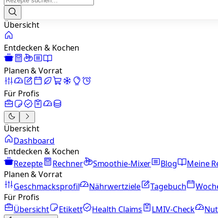
Übersicht
Entdecken & Kochen
Planen & Vorrat
Für Profis
Übersicht
Dashboard
Entdecken & Kochen
Rezepte
Rechner
Smoothie-Mixer
Blog
Meine R
Planen & Vorrat
Geschmacksprofil
Nährwertziele
Tagebuch
Woch
Für Profis
Übersicht
Etikett
Health Claims
LMIV-Check
Nut