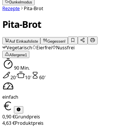
Dunkelmodus
Rezepte
Pita-Brot
Pita-Brot
Auf Einkaufsliste
Gegessen!
Vegetarisch
Eierfrei
Nussfrei
Allergene
1
90
Min.
20
′
10
′
60
′
einfach
0,90 €
Grundpreis
4,63 €
Produktpreis