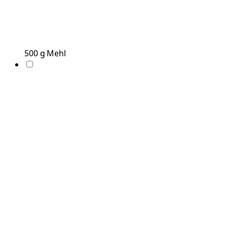
500
g
Mehl