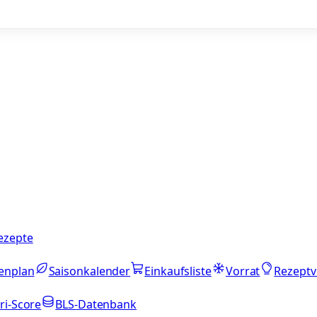
ezepte
enplan
Saisonkalender
Einkaufsliste
Vorrat
Rezeptv
ri-Score
BLS-Datenbank