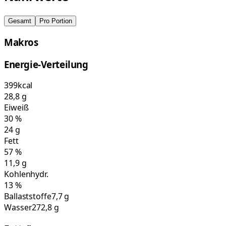
Gesamt
Pro Portion
Makros
Energie-Verteilung
399
kcal
28,8
g
Eiweiß
30
%
24
g
Fett
57
%
11,9
g
Kohlenhydr.
13
%
Ballaststoffe
7,7 g
Wasser
272,8 g