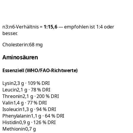
n3:n6-Verhältnis =
1:
15,6
— empfohlen ist 1:4 oder
besser.
Cholesterin:
68
mg
Aminosäuren
Essenziell (WHO/FAO-Richtwerte)
Lysin
2,3 g · 109 % DRI
Leucin
2,1 g · 78 % DRI
Threonin
2,1 g · 200 % DRI
Valin
1,4 g · 77 % DRI
Isoleucin
1,3 g · 94 % DRI
Phenylalanin
1,1 g · 64 % DRI
Histidin
0,9 g · 126 % DRI
Methionin
0,7 g