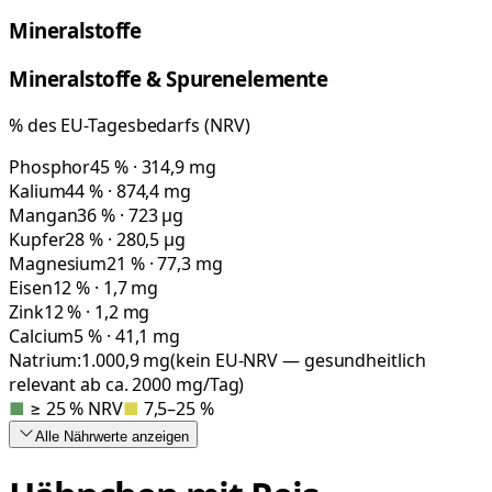
Mineralstoffe
Mineralstoffe & Spurenelemente
% des EU-Tagesbedarfs (NRV)
Phosphor
45 % · 314,9 mg
Kalium
44 % · 874,4 mg
Mangan
36 % · 723 µg
Kupfer
28 % · 280,5 µg
Magnesium
21 % · 77,3 mg
Eisen
12 % · 1,7 mg
Zink
12 % · 1,2 mg
Calcium
5 % · 41,1 mg
Natrium:
1.000,9
mg
(kein EU-NRV — gesundheitlich
relevant ab ca. 2000 mg/Tag)
■
≥ 25 % NRV
■
7,5–25 %
Alle Nährwerte
anzeigen