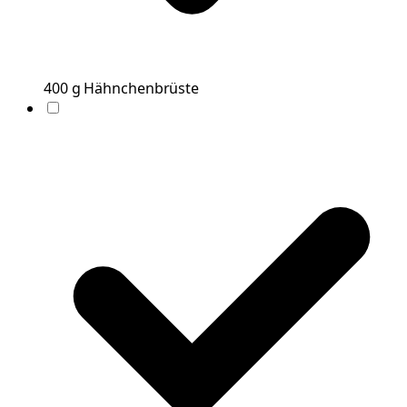
400
g
Hähnchenbrüste