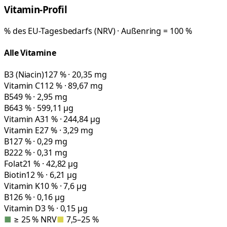
Vitamin-Profil
% des EU-Tagesbedarfs (NRV) · Außenring = 100 %
Alle Vitamine
B3 (Niacin)
127 % · 20,35 mg
Vitamin C
112 % · 89,67 mg
B5
49 % · 2,95 mg
B6
43 % · 599,11 µg
Vitamin A
31 % · 244,84 µg
Vitamin E
27 % · 3,29 mg
B1
27 % · 0,29 mg
B2
22 % · 0,31 mg
Folat
21 % · 42,82 µg
Biotin
12 % · 6,21 µg
Vitamin K
10 % · 7,6 µg
B12
6 % · 0,16 µg
Vitamin D
3 % · 0,15 µg
■
≥ 25 % NRV
■
7,5–25 %