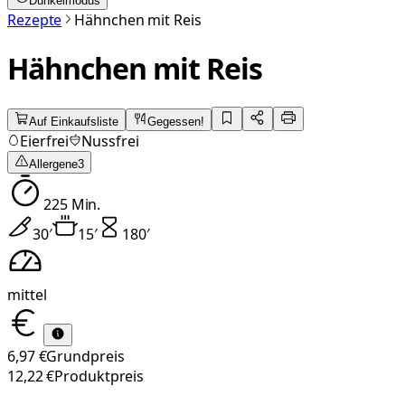
Dunkelmodus
Rezepte
Hähnchen mit Reis
Hähnchen mit Reis
Auf Einkaufsliste
Gegessen!
Eierfrei
Nussfrei
Allergene
3
225
Min.
30
′
15
′
180
′
mittel
6,97 €
Grundpreis
12,22 €
Produktpreis