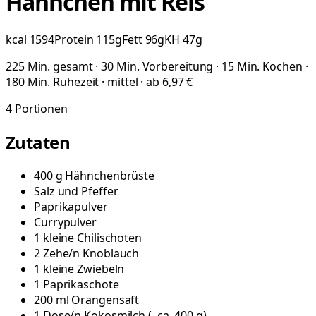
Hähnchen mit Reis
kcal
1594
Protein
115
g
Fett
96
g
KH
47
g
225 Min. gesamt · 30 Min. Vorbereitung · 15 Min. Kochen ·
180 Min. Ruhezeit · mittel · ab 6,97 €
4
Portionen
Zutaten
400
g
Hähnchenbrüste
Salz und Pfeffer
Paprikapulver
Currypulver
1
kleine
Chilischoten
2
Zehe/n
Knoblauch
1
kleine
Zwiebeln
1
Paprikaschote
200
ml
Orangensaft
1
Dose/n
Kokosmilch
(
, ca. 400 g
)