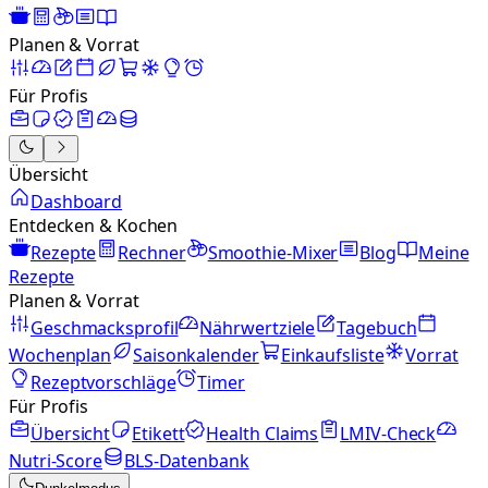
Planen & Vorrat
Für Profis
Übersicht
Dashboard
Entdecken & Kochen
Rezepte
Rechner
Smoothie-Mixer
Blog
Meine
Rezepte
Planen & Vorrat
Geschmacksprofil
Nährwertziele
Tagebuch
Wochenplan
Saisonkalender
Einkaufsliste
Vorrat
Rezeptvorschläge
Timer
Für Profis
Übersicht
Etikett
Health Claims
LMIV-Check
Nutri-Score
BLS-Datenbank