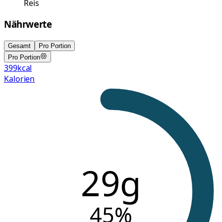
Reis
Nährwerte
Gesamt
Pro Portion
Pro Portion
399
kcal
Kalorien
29g
45
%