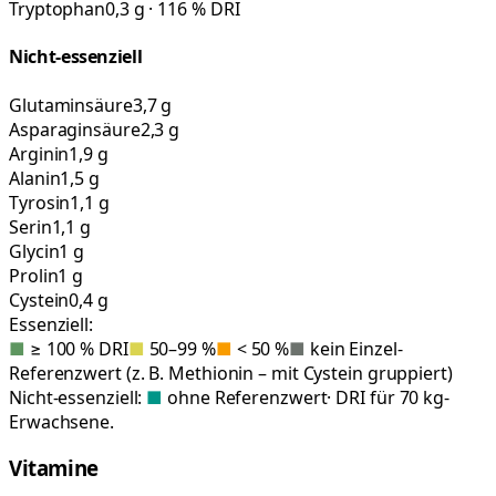
Tryptophan
0,3 g · 116 % DRI
Nicht-essenziell
Glutaminsäure
3,7 g
Asparaginsäure
2,3 g
Arginin
1,9 g
Alanin
1,5 g
Tyrosin
1,1 g
Serin
1,1 g
Glycin
1 g
Prolin
1 g
Cystein
0,4 g
Essenziell:
■
≥ 100 % DRI
■
50–99 %
■
< 50 %
■
kein Einzel-
Referenzwert (z. B. Methionin – mit Cystein gruppiert)
Nicht-essenziell:
■
ohne Referenzwert
· DRI für 70 kg-
Erwachsene.
Vitamine