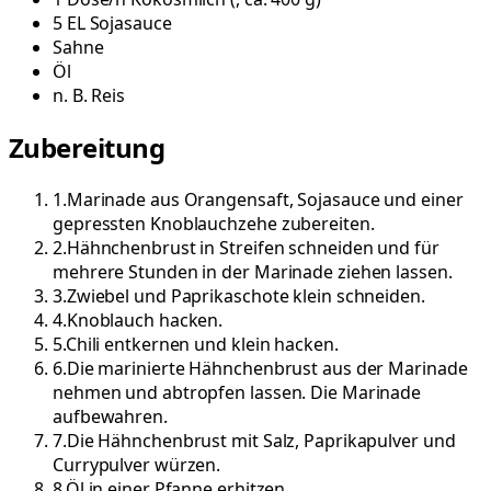
5
EL
Sojasauce
Sahne
Öl
n. B.
Reis
Zubereitung
1
.
Marinade aus Orangensaft, Sojasauce und einer
gepressten Knoblauchzehe zubereiten.
2
.
Hähnchenbrust in Streifen schneiden und für
mehrere Stunden in der Marinade ziehen lassen.
3
.
Zwiebel und Paprikaschote klein schneiden.
4
.
Knoblauch hacken.
5
.
Chili entkernen und klein hacken.
6
.
Die marinierte Hähnchenbrust aus der Marinade
nehmen und abtropfen lassen. Die Marinade
aufbewahren.
7
.
Die Hähnchenbrust mit Salz, Paprikapulver und
Currypulver würzen.
8
.
Öl in einer Pfanne erhitzen.