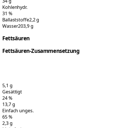
34
g
Kohlenhydr.
31
%
Ballaststoffe
2,2 g
Wasser
203,9 g
Fettsäuren
Fettsäuren-Zusammensetzung
5,1
g
Gesättigt
24
%
13,7
g
Einfach unges.
65
%
2,3
g