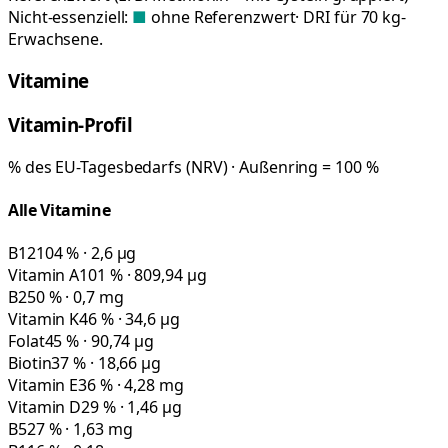
Nicht-essenziell:
■
ohne Referenzwert
· DRI für 70 kg-
Erwachsene.
Vitamine
Vitamin-Profil
% des EU-Tagesbedarfs (NRV) · Außenring = 100 %
Alle Vitamine
B12
104 % · 2,6 µg
Vitamin A
101 % · 809,94 µg
B2
50 % · 0,7 mg
Vitamin K
46 % · 34,6 µg
Folat
45 % · 90,74 µg
Biotin
37 % · 18,66 µg
Vitamin E
36 % · 4,28 mg
Vitamin D
29 % · 1,46 µg
B5
27 % · 1,63 mg