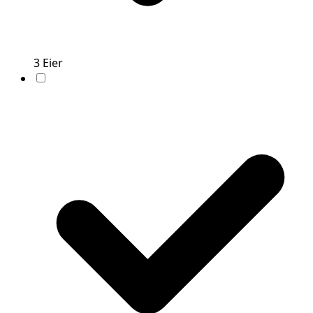
3
Eier