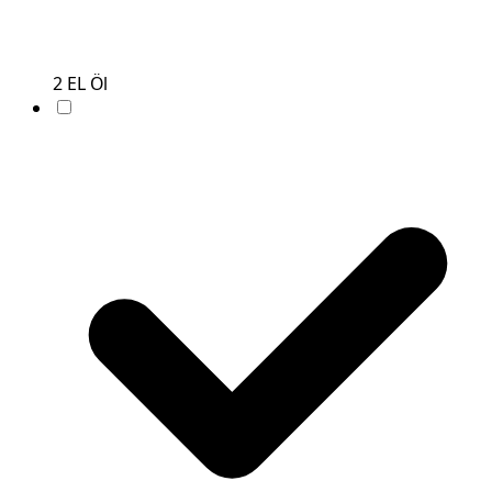
2
EL
Öl