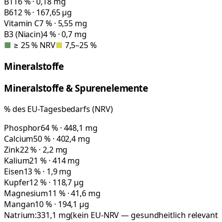
B1
16 % · 0,18 mg
B6
12 % · 167,65 µg
Vitamin C
7 % · 5,55 mg
B3 (Niacin)
4 % · 0,7 mg
■
≥ 25 % NRV
■
7,5–25 %
Mineralstoffe
Mineralstoffe & Spurenelemente
% des EU-Tagesbedarfs (NRV)
Phosphor
64 % · 448,1 mg
Calcium
50 % · 402,4 mg
Zink
22 % · 2,2 mg
Kalium
21 % · 414 mg
Eisen
13 % · 1,9 mg
Kupfer
12 % · 118,7 µg
Magnesium
11 % · 41,6 mg
Mangan
10 % · 194,1 µg
Natrium:
331,1
mg
(kein EU-NRV — gesundheitlich relevant