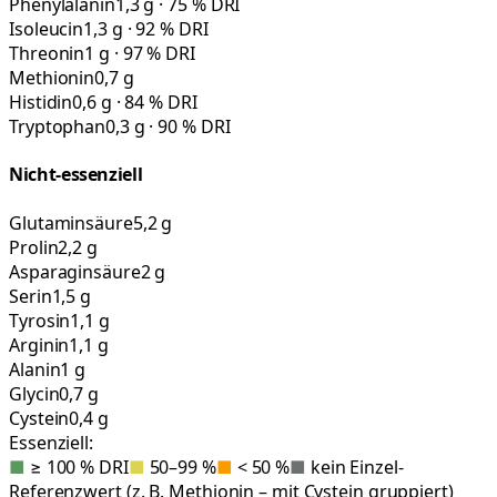
Phenylalanin
1,3 g · 75 % DRI
Isoleucin
1,3 g · 92 % DRI
Threonin
1 g · 97 % DRI
Methionin
0,7 g
Histidin
0,6 g · 84 % DRI
Tryptophan
0,3 g · 90 % DRI
Nicht-essenziell
Glutaminsäure
5,2 g
Prolin
2,2 g
Asparaginsäure
2 g
Serin
1,5 g
Tyrosin
1,1 g
Arginin
1,1 g
Alanin
1 g
Glycin
0,7 g
Cystein
0,4 g
Essenziell:
■
≥ 100 % DRI
■
50–99 %
■
< 50 %
■
kein Einzel-
Referenzwert (z. B. Methionin – mit Cystein gruppiert)