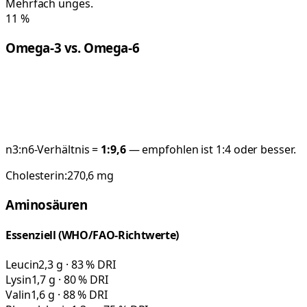
Mehrfach unges.
11
%
Omega-3 vs. Omega-6
n3:n6-Verhältnis =
1:
9,6
— empfohlen ist 1:4 oder besser.
Cholesterin:
270,6
mg
Aminosäuren
Essenziell (WHO/FAO-Richtwerte)
Leucin
2,3 g · 83 % DRI
Lysin
1,7 g · 80 % DRI
Valin
1,6 g · 88 % DRI