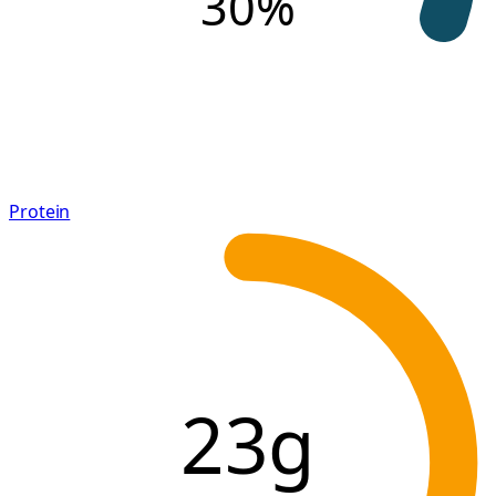
30
%
Protein
23g