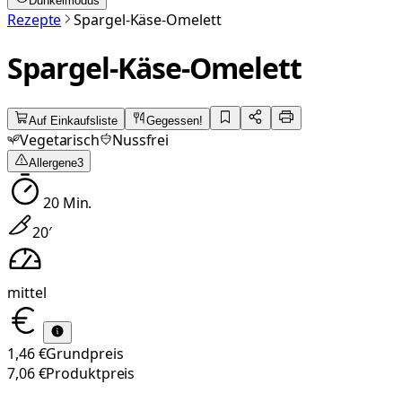
Dunkelmodus
Rezepte
Spargel-Käse-Omelett
Spargel-Käse-Omelett
Auf Einkaufsliste
Gegessen!
Vegetarisch
Nussfrei
Allergene
3
20
Min.
20
′
mittel
1,46 €
Grundpreis
7,06 €
Produktpreis