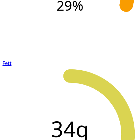
29
%
Fett
34g