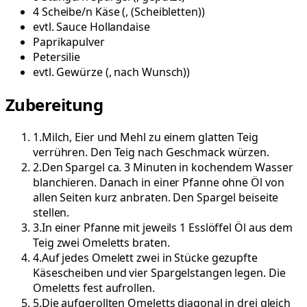
4
Scheibe/n
Käse
(
, (Scheibletten)
)
evtl.
Sauce Hollandaise
Paprikapulver
Petersilie
evtl.
Gewürze
(
, nach Wunsch)
)
Zubereitung
1
.
Milch, Eier und Mehl zu einem glatten Teig
verrühren. Den Teig nach Geschmack würzen.
2
.
Den Spargel ca. 3 Minuten in kochendem Wasser
blanchieren. Danach in einer Pfanne ohne Öl von
allen Seiten kurz anbraten. Den Spargel beiseite
stellen.
3
.
In einer Pfanne mit jeweils 1 Esslöffel Öl aus dem
Teig zwei Omeletts braten.
4
.
Auf jedes Omelett zwei in Stücke gezupfte
Käsescheiben und vier Spargelstangen legen. Die
Omeletts fest aufrollen.
5
.
Die aufgerollten Omeletts diagonal in drei gleich