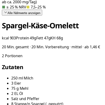
ab ca. 2000 mg/Tag)
■
≥ 25 % NRV
■
7,5–25 %
Alle Nährwerte
anzeigen
Spargel-Käse-Omelett
kcal
903
Protein
49
g
Fett
47
g
KH
68
g
20 Min. gesamt · 20 Min. Vorbereitung · mittel · ab 1,46 €
2
Portionen
Zutaten
250
ml
Milch
3
Eier
75
g
Mehl
2
EL
Öl
Salz und Pfeffer
8
Stange/n
Spargel
(
, geputzt
)