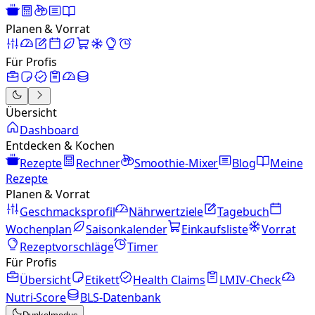
Planen & Vorrat
Für Profis
Übersicht
Dashboard
Entdecken & Kochen
Rezepte
Rechner
Smoothie-Mixer
Blog
Meine
Rezepte
Planen & Vorrat
Geschmacksprofil
Nährwertziele
Tagebuch
Wochenplan
Saisonkalender
Einkaufsliste
Vorrat
Rezeptvorschläge
Timer
Für Profis
Übersicht
Etikett
Health Claims
LMIV-Check
Nutri-Score
BLS-Datenbank