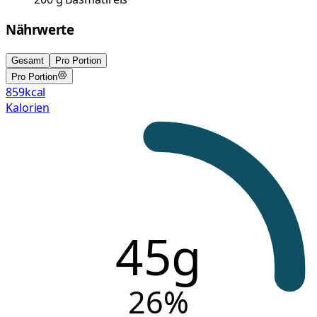
Nährwerte
Gesamt
Pro Portion
Pro Portion
859
kcal
Kalorien
45g
26
%