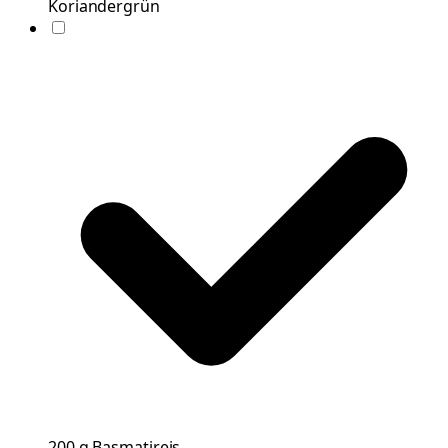
Koriandergrün
200
g
Basmatireis