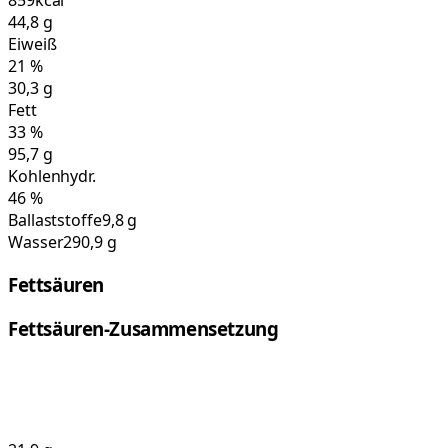
859
kcal
44,8
g
Eiweiß
21
%
30,3
g
Fett
33
%
95,7
g
Kohlenhydr.
46
%
Ballaststoffe
9,8 g
Wasser
290,9 g
Fettsäuren
Fettsäuren-Zusammensetzung