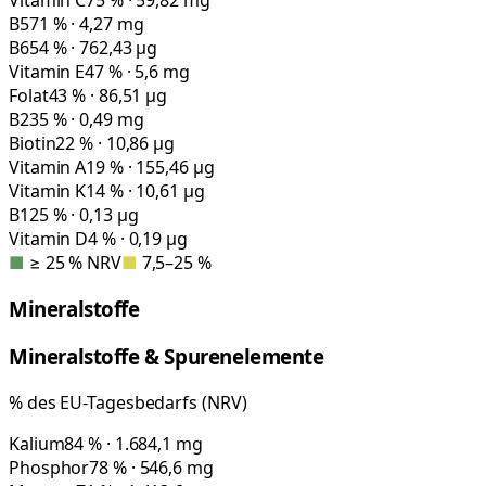
Vitamin C
75 % · 59,82 mg
B5
71 % · 4,27 mg
B6
54 % · 762,43 µg
Vitamin E
47 % · 5,6 mg
Folat
43 % · 86,51 µg
B2
35 % · 0,49 mg
Biotin
22 % · 10,86 µg
Vitamin A
19 % · 155,46 µg
Vitamin K
14 % · 10,61 µg
B12
5 % · 0,13 µg
Vitamin D
4 % · 0,19 µg
■
≥ 25 % NRV
■
7,5–25 %
Mineralstoffe
Mineralstoffe & Spurenelemente
% des EU-Tagesbedarfs (NRV)
Kalium
84 % · 1.684,1 mg
Phosphor
78 % · 546,6 mg