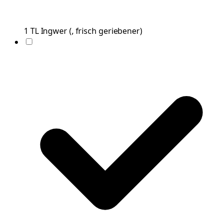
1
TL
Ingwer
(
, frisch geriebener
)