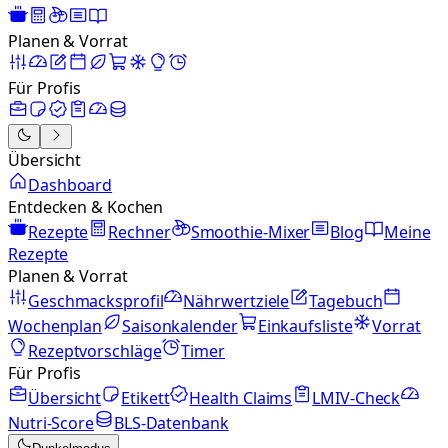
Planen & Vorrat
Für Profis
Übersicht
Dashboard
Entdecken & Kochen
Rezepte
Rechner
Smoothie-Mixer
Blog
Meine
Rezepte
Planen & Vorrat
Geschmacksprofil
Nährwertziele
Tagebuch
Wochenplan
Saisonkalender
Einkaufsliste
Vorrat
Rezeptvorschläge
Timer
Für Profis
Übersicht
Etikett
Health Claims
LMIV-Check
Nutri-Score
BLS-Datenbank