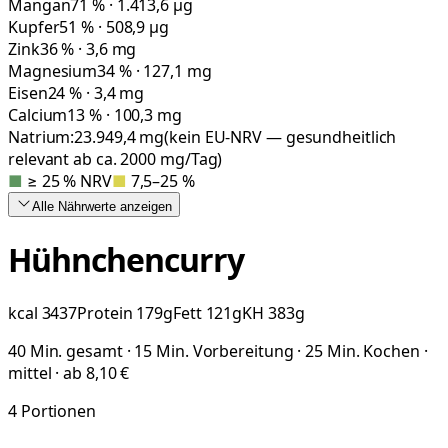
Mangan
71 % · 1.413,6 µg
Kupfer
51 % · 508,9 µg
Zink
36 % · 3,6 mg
Magnesium
34 % · 127,1 mg
Eisen
24 % · 3,4 mg
Calcium
13 % · 100,3 mg
Natrium:
23.949,4
mg
(kein EU-NRV — gesundheitlich
relevant ab ca. 2000 mg/Tag)
■
≥ 25 % NRV
■
7,5–25 %
Alle Nährwerte
anzeigen
Hühnchencurry
kcal
3437
Protein
179
g
Fett
121
g
KH
383
g
40 Min. gesamt · 15 Min. Vorbereitung · 25 Min. Kochen ·
mittel · ab 8,10 €
4
Portionen