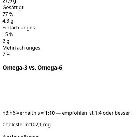
21,9
g
Gesättigt
77
%
4,3
g
Einfach unges.
15
%
2
g
Mehrfach unges.
7
%
Omega-3 vs. Omega-6
n3:n6-Verhältnis =
1:
10
— empfohlen ist 1:4 oder besser.
Cholesterin:
102,1
mg