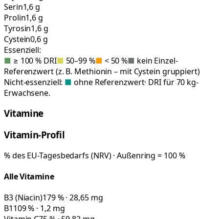
Serin
1,6 g
Prolin
1,6 g
Tyrosin
1,6 g
Cystein
0,6 g
Essenziell:
■
≥ 100 % DRI
■
50–99 %
■
< 50 %
■
kein Einzel-
Referenzwert (z. B. Methionin – mit Cystein gruppiert)
Nicht-essenziell:
■
ohne Referenzwert
· DRI für 70 kg-
Erwachsene.
Vitamine
Vitamin-Profil
% des EU-Tagesbedarfs (NRV) · Außenring = 100 %
Alle Vitamine
B3 (Niacin)
179 % · 28,65 mg
B1
109 % · 1,2 mg