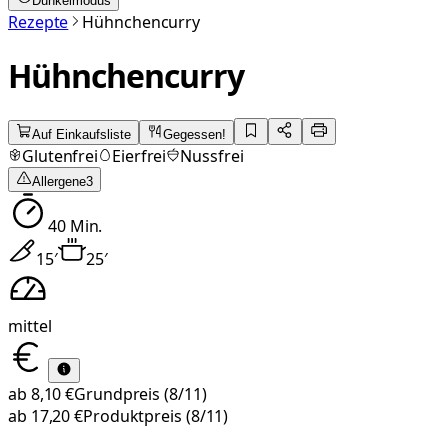
Dunkelmodus
Rezepte
Hühnchencurry
Hühnchencurry
Auf Einkaufsliste
Gegessen!
Glutenfrei
Eierfrei
Nussfrei
Allergene
3
40
Min.
15
′
25
′
mittel
ab
8,10 €
Grundpreis
(8/11)
ab
17,20 €
Produktpreis
(8/11)