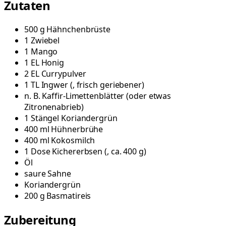
Zutaten
500
g
Hähnchenbrüste
1
Zwiebel
1
Mango
1
EL
Honig
2
EL
Currypulver
1
TL
Ingwer
(
, frisch geriebener
)
n. B.
Kaffir-Limettenblätter
(
oder etwas
Zitronenabrieb
)
1
Stängel
Koriandergrün
400
ml
Hühnerbrühe
400
ml
Kokosmilch
1
Dose
Kichererbsen
(
, ca. 400 g
)
Öl
saure Sahne
Koriandergrün
200
g
Basmatireis
Zubereitung