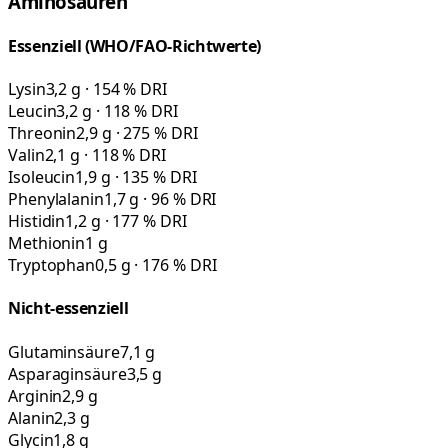
Aminosäuren
Essenziell (WHO/FAO-Richtwerte)
Lysin
3,2 g · 154 % DRI
Leucin
3,2 g · 118 % DRI
Threonin
2,9 g · 275 % DRI
Valin
2,1 g · 118 % DRI
Isoleucin
1,9 g · 135 % DRI
Phenylalanin
1,7 g · 96 % DRI
Histidin
1,2 g · 177 % DRI
Methionin
1 g
Tryptophan
0,5 g · 176 % DRI
Nicht-essenziell
Glutaminsäure
7,1 g
Asparaginsäure
3,5 g
Arginin
2,9 g
Alanin
2,3 g
Glycin
1,8 g