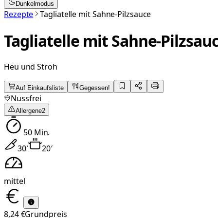
Dunkelmodus
Rezepte
Tagliatelle mit Sahne-Pilzsauce
Tagliatelle mit Sahne-Pilzsau
Heu und Stroh
Auf Einkaufsliste
Gegessen!
Nussfrei
Allergene
2
50
Min.
30
′
20
′
mittel
8,24 €
Grundpreis