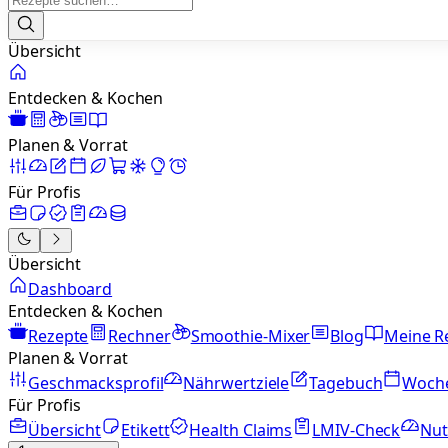
Übersicht
Entdecken & Kochen
Planen & Vorrat
Für Profis
Übersicht
Dashboard
Entdecken & Kochen
Rezepte
Rechner
Smoothie-Mixer
Blog
Meine R
Planen & Vorrat
Geschmacksprofil
Nährwertziele
Tagebuch
Woch
Für Profis
Übersicht
Etikett
Health Claims
LMIV-Check
Nut