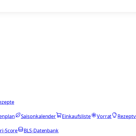
ezepte
enplan
Saisonkalender
Einkaufsliste
Vorrat
Rezeptv
ri-Score
BLS-Datenbank