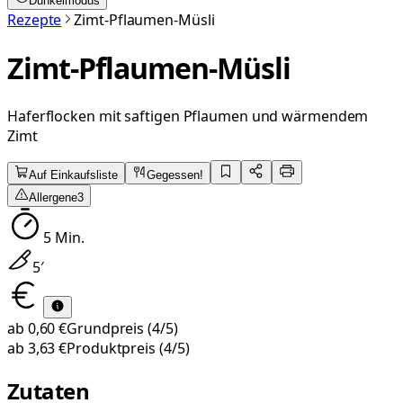
Dunkelmodus
Rezepte
Zimt-Pflaumen-Müsli
Zimt-Pflaumen-Müsli
Haferflocken mit saftigen Pflaumen und wärmendem
Zimt
Auf Einkaufsliste
Gegessen!
Allergene
3
5
Min.
5
′
ab
0,60 €
Grundpreis
(4/5)
ab
3,63 €
Produktpreis
(4/5)
Zutaten