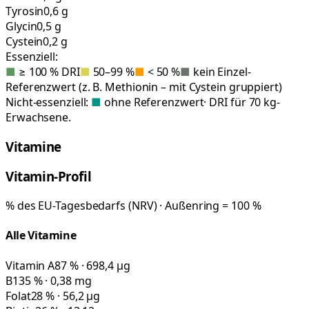
Tyrosin
0,6 g
Glycin
0,5 g
Cystein
0,2 g
Essenziell:
■
≥ 100 % DRI
■
50–99 %
■
< 50 %
■
kein Einzel-
Referenzwert (z. B. Methionin – mit Cystein gruppiert)
Nicht-essenziell:
■
ohne Referenzwert
· DRI für 70 kg-
Erwachsene.
Vitamine
Vitamin-Profil
% des EU-Tagesbedarfs (NRV) · Außenring = 100 %
Alle Vitamine
Vitamin A
87 % · 698,4 µg
B1
35 % · 0,38 mg
Folat
28 % · 56,2 µg