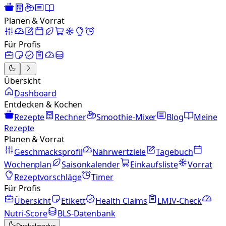
Planen & Vorrat
Für Profis
Übersicht
Dashboard
Entdecken & Kochen
Rezepte
Rechner
Smoothie-Mixer
Blog
Meine
Rezepte
Planen & Vorrat
Geschmacksprofil
Nährwertziele
Tagebuch
Wochenplan
Saisonkalender
Einkaufsliste
Vorrat
Rezeptvorschläge
Timer
Für Profis
Übersicht
Etikett
Health Claims
LMIV-Check
Nutri-Score
BLS-Datenbank