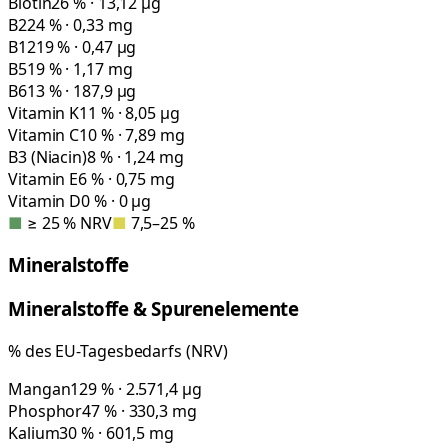
Biotin
26 % · 13,12 µg
B2
24 % · 0,33 mg
B12
19 % · 0,47 µg
B5
19 % · 1,17 mg
B6
13 % · 187,9 µg
Vitamin K
11 % · 8,05 µg
Vitamin C
10 % · 7,89 mg
B3 (Niacin)
8 % · 1,24 mg
Vitamin E
6 % · 0,75 mg
Vitamin D
0 % · 0 µg
■
≥ 25 % NRV
■
7,5–25 %
Mineralstoffe
Mineralstoffe & Spurenelemente
% des EU-Tagesbedarfs (NRV)
Mangan
129 % · 2.571,4 µg
Phosphor
47 % · 330,3 mg
Kalium
30 % · 601,5 mg