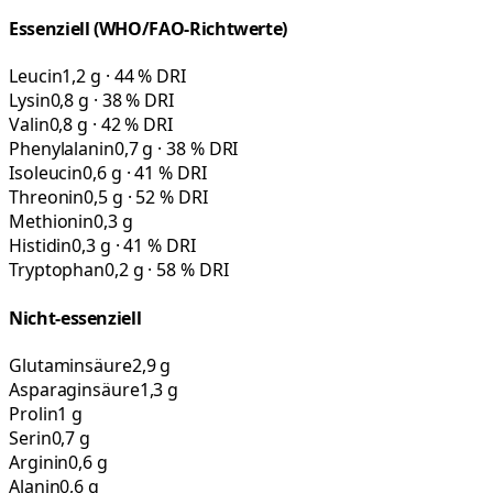
Essenziell (WHO/FAO-Richtwerte)
Leucin
1,2 g · 44 % DRI
Lysin
0,8 g · 38 % DRI
Valin
0,8 g · 42 % DRI
Phenylalanin
0,7 g · 38 % DRI
Isoleucin
0,6 g · 41 % DRI
Threonin
0,5 g · 52 % DRI
Methionin
0,3 g
Histidin
0,3 g · 41 % DRI
Tryptophan
0,2 g · 58 % DRI
Nicht-essenziell
Glutaminsäure
2,9 g
Asparaginsäure
1,3 g
Prolin
1 g
Serin
0,7 g
Arginin
0,6 g
Alanin
0,6 g