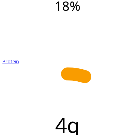
18
%
Protein
4g