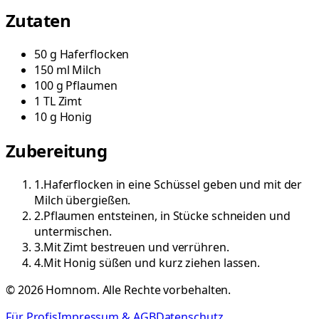
Zutaten
50
g
Haferflocken
150
ml
Milch
100
g
Pflaumen
1
TL
Zimt
10
g
Honig
Zubereitung
1
.
Haferflocken in eine Schüssel geben und mit der
Milch übergießen.
2
.
Pflaumen entsteinen, in Stücke schneiden und
untermischen.
3
.
Mit Zimt bestreuen und verrühren.
4
.
Mit Honig süßen und kurz ziehen lassen.
©
2026
Homnom. Alle Rechte vorbehalten.
Für Profis
Impressum & AGB
Datenschutz