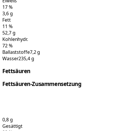
Eiweiß
17
%
3,6
g
Fett
11
%
52,7
g
Kohlenhydr.
72
%
Ballaststoffe
7,2 g
Wasser
235,4 g
Fettsäuren
Fettsäuren-Zusammensetzung
0,8
g
Gesättigt