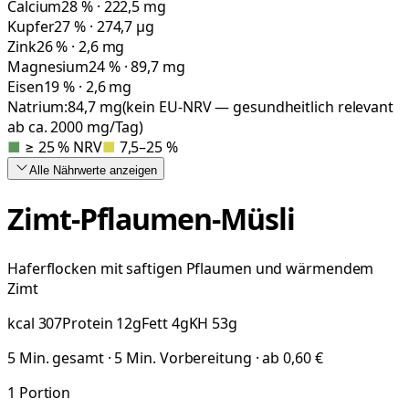
Calcium
28 % · 222,5 mg
Kupfer
27 % · 274,7 µg
Zink
26 % · 2,6 mg
Magnesium
24 % · 89,7 mg
Eisen
19 % · 2,6 mg
Natrium:
84,7
mg
(kein EU-NRV — gesundheitlich relevant
ab ca. 2000 mg/Tag)
■
≥ 25 % NRV
■
7,5–25 %
Alle Nährwerte
anzeigen
Zimt-Pflaumen-Müsli
Haferflocken mit saftigen Pflaumen und wärmendem
Zimt
kcal
307
Protein
12
g
Fett
4
g
KH
53
g
5 Min. gesamt · 5 Min. Vorbereitung · ab 0,60 €
1
Portion