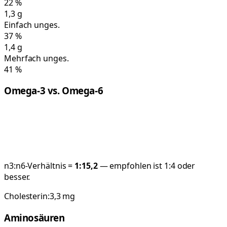
22
%
1,3
g
Einfach unges.
37
%
1,4
g
Mehrfach unges.
41
%
Omega-3 vs. Omega-6
n3:n6-Verhältnis =
1:
15,2
— empfohlen ist 1:4 oder
besser.
Cholesterin:
3,3
mg
Aminosäuren