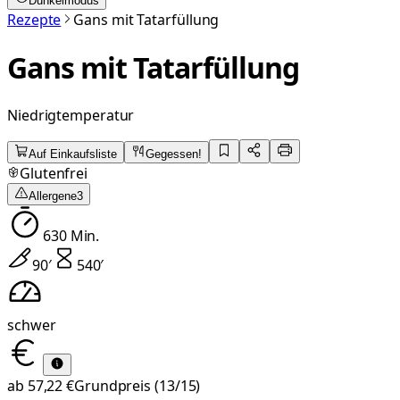
Dunkelmodus
Rezepte
Gans mit Tatarfüllung
Gans mit Tatarfüllung
Niedrigtemperatur
Auf Einkaufsliste
Gegessen!
Glutenfrei
Allergene
3
630
Min.
90
′
540
′
schwer
ab
57,22 €
Grundpreis
(13/15)