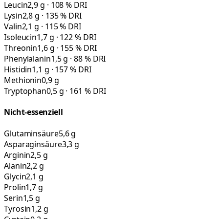
Leucin
2,9 g · 108 % DRI
Lysin
2,8 g · 135 % DRI
Valin
2,1 g · 115 % DRI
Isoleucin
1,7 g · 122 % DRI
Threonin
1,6 g · 155 % DRI
Phenylalanin
1,5 g · 88 % DRI
Histidin
1,1 g · 157 % DRI
Methionin
0,9 g
Tryptophan
0,5 g · 161 % DRI
Nicht-essenziell
Glutaminsäure
5,6 g
Asparaginsäure
3,3 g
Arginin
2,5 g
Alanin
2,2 g
Glycin
2,1 g
Prolin
1,7 g
Serin
1,5 g
Tyrosin
1,2 g