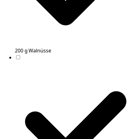
200
g
Walnüsse