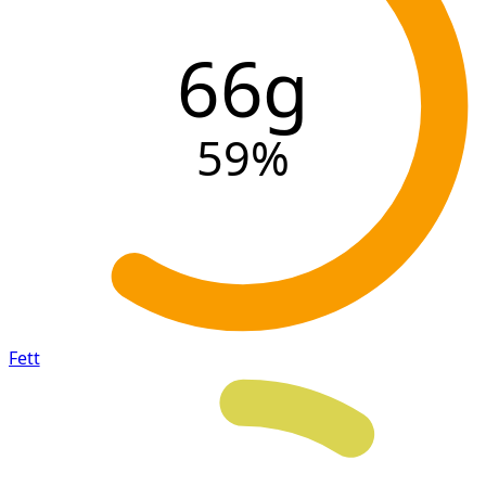
66g
59
%
Fett