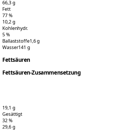
66,3
g
Fett
77
%
10,2
g
Kohlenhydr.
5
%
Ballaststoffe
1,6 g
Wasser
141 g
Fettsäuren
Fettsäuren-Zusammensetzung
19,1
g
Gesättigt
32
%
29,6
g