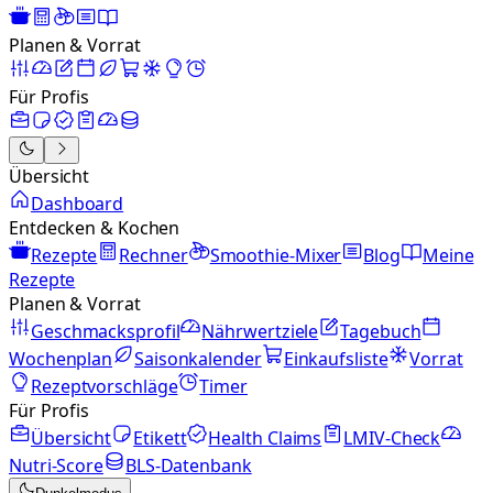
Planen & Vorrat
Für Profis
Übersicht
Dashboard
Entdecken & Kochen
Rezepte
Rechner
Smoothie-Mixer
Blog
Meine
Rezepte
Planen & Vorrat
Geschmacksprofil
Nährwertziele
Tagebuch
Wochenplan
Saisonkalender
Einkaufsliste
Vorrat
Rezeptvorschläge
Timer
Für Profis
Übersicht
Etikett
Health Claims
LMIV-Check
Nutri-Score
BLS-Datenbank