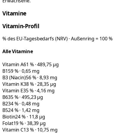
Erwachsene.
Vitamine
Vitamin-Profil
% des EU-Tagesbedarfs (NRV) · Außenring = 100 %
Alle Vitamine
Vitamin A
61 % · 489,75 µg
B1
59 % · 0,65 mg
B3 (Niacin)
56 % · 8,93 mg
Vitamin K
38 % · 28,35 µg
Vitamin E
35 % · 4,16 mg
B6
35 % · 495,23 µg
B2
34 % · 0,48 mg
B5
24 % · 1,42 mg
Biotin
24 % · 11,8 µg
Folat
19 % · 38,39 µg
Vitamin C
13 % · 10,75 mg