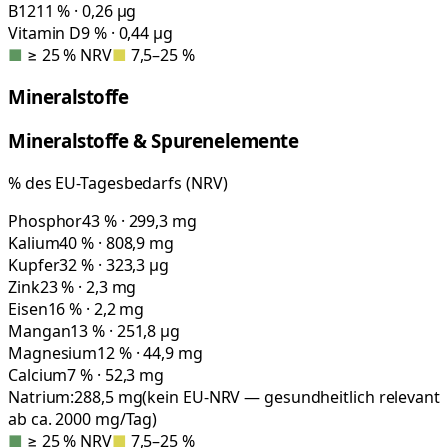
B12
11 % · 0,26 µg
Vitamin D
9 % · 0,44 µg
■
≥ 25 % NRV
■
7,5–25 %
Mineralstoffe
Mineralstoffe & Spurenelemente
% des EU-Tagesbedarfs (NRV)
Phosphor
43 % · 299,3 mg
Kalium
40 % · 808,9 mg
Kupfer
32 % · 323,3 µg
Zink
23 % · 2,3 mg
Eisen
16 % · 2,2 mg
Mangan
13 % · 251,8 µg
Magnesium
12 % · 44,9 mg
Calcium
7 % · 52,3 mg
Natrium:
288,5
mg
(kein EU-NRV — gesundheitlich relevant
ab ca. 2000 mg/Tag)
■
≥ 25 % NRV
■
7,5–25 %