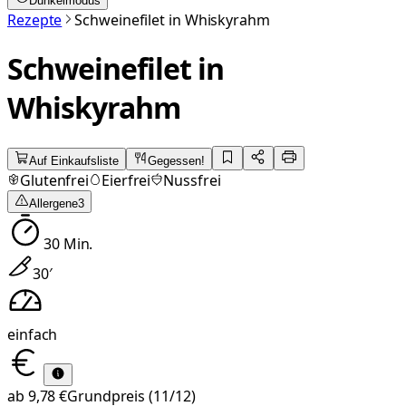
Dunkelmodus
Rezepte
Schweinefilet in Whiskyrahm
Schweinefilet in
Whiskyrahm
Auf Einkaufsliste
Gegessen!
Glutenfrei
Eierfrei
Nussfrei
Allergene
3
30
Min.
30
′
einfach
ab
9,78 €
Grundpreis
(11/12)