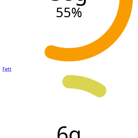
55
%
Fett
6g