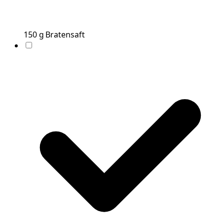
150
g
Bratensaft