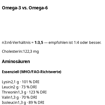
Omega-3 vs. Omega-6
n3:n6-Verhältnis =
1:
3,5
— empfohlen ist 1:4 oder besser.
Cholesterin:
122,3
mg
Aminosäuren
Essenziell (WHO/FAO-Richtwerte)
Lysin
2,1 g · 101 % DRI
Leucin
2 g · 73 % DRI
Threonin
1,3 g · 123 % DRI
Valin
1,3 g · 70 % DRI
Isoleucin
1,3 g · 89 % DRI