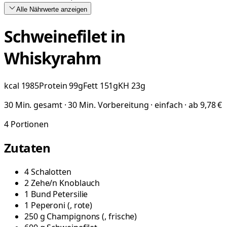
Alle Nährwerte
anzeigen
Schweinefilet in
Whiskyrahm
kcal
1985
Protein
99
g
Fett
151
g
KH
23
g
30 Min. gesamt · 30 Min. Vorbereitung · einfach · ab 9,78 €
4
Portionen
Zutaten
4
Schalotten
2
Zehe/n
Knoblauch
1
Bund
Petersilie
1
Peperoni
(
, rote
)
250
g
Champignons
(
, frische
)