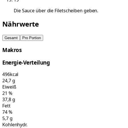
Die Sauce über die Filetscheiben geben.
Nährwerte
Gesamt
Pro Portion
Makros
Energie-Verteilung
496
kcal
24,7
g
Eiweiß
21
%
37,8
g
Fett
74
%
5,7
g
Kohlenhydr.