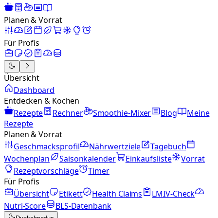
Planen & Vorrat
Für Profis
Übersicht
Dashboard
Entdecken & Kochen
Rezepte
Rechner
Smoothie-Mixer
Blog
Meine
Rezepte
Planen & Vorrat
Geschmacksprofil
Nährwertziele
Tagebuch
Wochenplan
Saisonkalender
Einkaufsliste
Vorrat
Rezeptvorschläge
Timer
Für Profis
Übersicht
Etikett
Health Claims
LMIV-Check
Nutri-Score
BLS-Datenbank