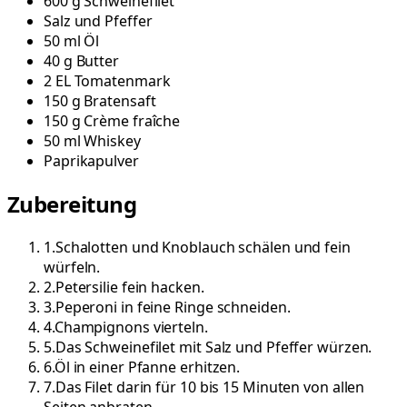
600
g
Schweinefilet
Salz und Pfeffer
50
ml
Öl
40
g
Butter
2
EL
Tomatenmark
150
g
Bratensaft
150
g
Crème fraîche
50
ml
Whiskey
Paprikapulver
Zubereitung
1
.
Schalotten und Knoblauch schälen und fein
würfeln.
2
.
Petersilie fein hacken.
3
.
Peperoni in feine Ringe schneiden.
4
.
Champignons vierteln.
5
.
Das Schweinefilet mit Salz und Pfeffer würzen.
6
.
Öl in einer Pfanne erhitzen.
7
.
Das Filet darin für 10 bis 15 Minuten von allen