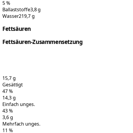
5
%
Ballaststoffe
3,8 g
Wasser
219,7 g
Fettsäuren
Fettsäuren-Zusammensetzung
15,7
g
Gesättigt
47
%
14,3
g
Einfach unges.
43
%
3,6
g
Mehrfach unges.
11
%