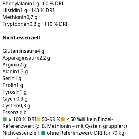
Phenylalanin
1 g · 60 % DRI
Histidin
1 g · 143 % DRI
Methionin
0,7 g
Tryptophan
0,3 g · 110 % DRI
Nicht-essenziell
Glutaminsäure
4 g
Asparaginsäure
2,2 g
Arginin
2 g
Alanin
1,3 g
Serin
1 g
Prolin
1 g
Tyrosin
1 g
Glycin
0,9 g
Cystein
0,3 g
Essenziell:
■
≥ 100 % DRI
■
50–99 %
■
< 50 %
■
kein Einzel-
Referenzwert (z. B. Methionin – mit Cystein gruppiert)
Nicht-essenziell:
■
ohne Referenzwert
· DRI für 70 kg-