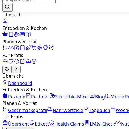
Übersicht
Entdecken & Kochen
Planen & Vorrat
Für Profis
Übersicht
Dashboard
Entdecken & Kochen
Rezepte
Rechner
Smoothie-Mixer
Blog
Meine R
Planen & Vorrat
Geschmacksprofil
Nährwertziele
Tagebuch
Woch
Für Profis
Übersicht
Etikett
Health Claims
LMIV-Check
Nut