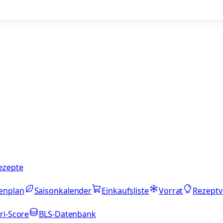
ezepte
enplan
Saisonkalender
Einkaufsliste
Vorrat
Rezeptv
ri-Score
BLS-Datenbank