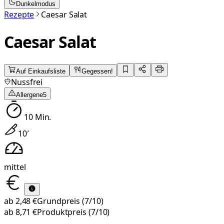
Dunkelmodus
Rezepte
Caesar Salat
Caesar Salat
Auf Einkaufsliste
Gegessen!
Nussfrei
Allergene
5
10
Min.
10
′
mittel
ab
2,48 €
Grundpreis
(7/10)
ab
8,71 €
Produktpreis
(7/10)