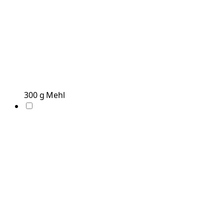
300
g
Mehl