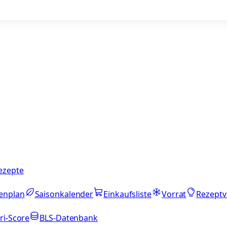
ezepte
enplan
Saisonkalender
Einkaufsliste
Vorrat
Rezeptv
ri-Score
BLS-Datenbank