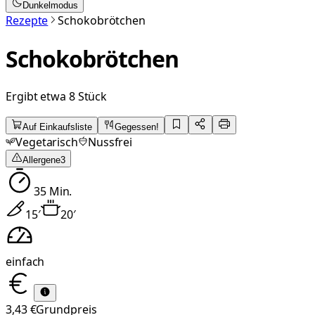
Dunkelmodus
Rezepte
Schokobrötchen
Schokobrötchen
Ergibt etwa 8 Stück
Auf Einkaufsliste
Gegessen!
Vegetarisch
Nussfrei
Allergene
3
35
Min.
15
′
20
′
einfach
3,43 €
Grundpreis