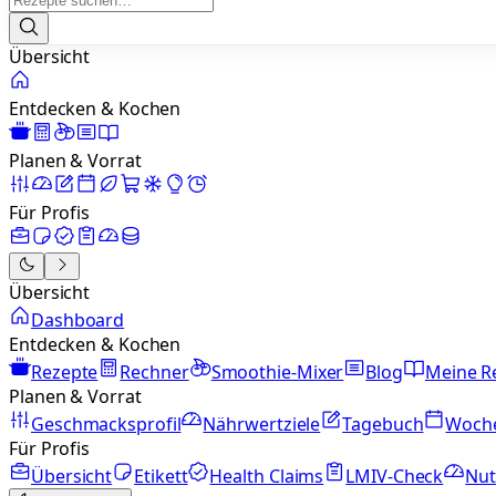
Übersicht
Entdecken & Kochen
Planen & Vorrat
Für Profis
Übersicht
Dashboard
Entdecken & Kochen
Rezepte
Rechner
Smoothie-Mixer
Blog
Meine R
Planen & Vorrat
Geschmacksprofil
Nährwertziele
Tagebuch
Woch
Für Profis
Übersicht
Etikett
Health Claims
LMIV-Check
Nut