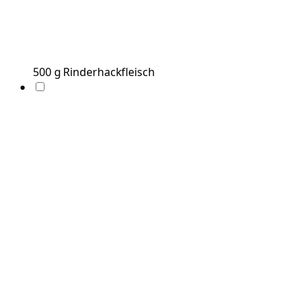
500
g
Rinderhackfleisch