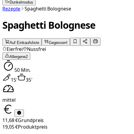
Dunkelmodus
Rezepte
Spaghetti Bolognese
Spaghetti Bolognese
Auf Einkaufsliste
Gegessen!
Eierfrei
Nussfrei
Allergene
2
50
Min.
15
′
35
′
mittel
11,68 €
Grundpreis
19,05 €
Produktpreis