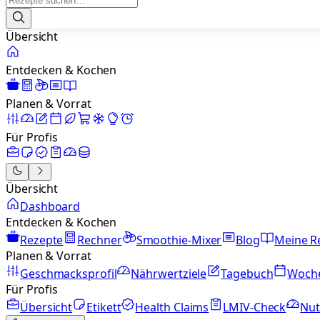
Übersicht
Entdecken & Kochen
Planen & Vorrat
Für Profis
Übersicht
Dashboard
Entdecken & Kochen
Rezepte
Rechner
Smoothie-Mixer
Blog
Meine R
Planen & Vorrat
Geschmacksprofil
Nährwertziele
Tagebuch
Woch
Für Profis
Übersicht
Etikett
Health Claims
LMIV-Check
Nut