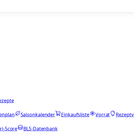
ezepte
enplan
Saisonkalender
Einkaufsliste
Vorrat
Rezeptv
ri-Score
BLS-Datenbank