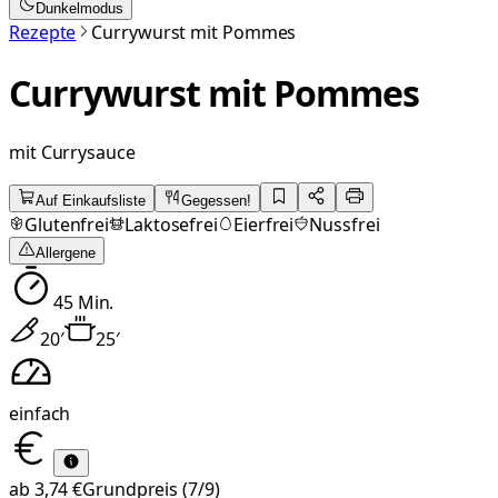
Dunkelmodus
Rezepte
Currywurst mit Pommes
Currywurst mit Pommes
mit Currysauce
Auf Einkaufsliste
Gegessen!
Glutenfrei
Laktosefrei
Eierfrei
Nussfrei
Allergene
45
Min.
20
′
25
′
einfach
ab
3,74 €
Grundpreis
(7/9)