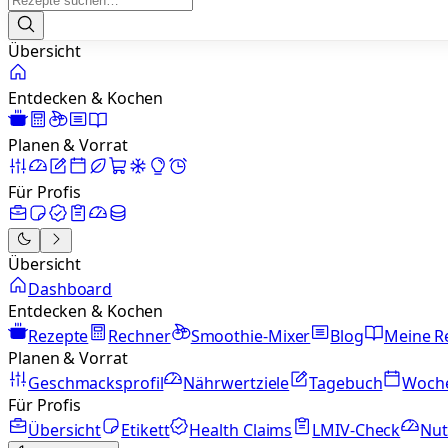
Übersicht
Entdecken & Kochen
Planen & Vorrat
Für Profis
Übersicht
Dashboard
Entdecken & Kochen
Rezepte
Rechner
Smoothie-Mixer
Blog
Meine R
Planen & Vorrat
Geschmacksprofil
Nährwertziele
Tagebuch
Woch
Für Profis
Übersicht
Etikett
Health Claims
LMIV-Check
Nut