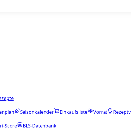
ezepte
enplan
Saisonkalender
Einkaufsliste
Vorrat
Rezeptv
ri-Score
BLS-Datenbank