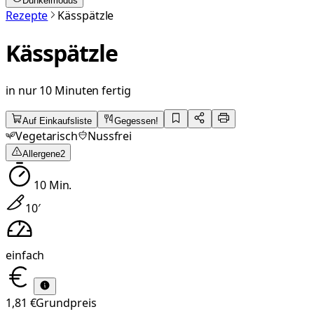
Dunkelmodus
Rezepte
Kässpätzle
Kässpätzle
in nur 10 Minuten fertig
Auf Einkaufsliste
Gegessen!
Vegetarisch
Nussfrei
Allergene
2
10
Min.
10
′
einfach
1,81 €
Grundpreis