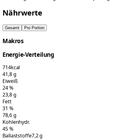
Nährwerte
Gesamt
Pro Portion
Makros
Energie-Verteilung
714
kcal
41,8
g
Eiweiß
24
%
23,8
g
Fett
31
%
78,6
g
Kohlenhydr.
45
%
Ballaststoffe
7,2 g