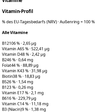
Vitamine
Vitamin-Profil
% des EU-Tagesbedarfs (NRV) · Außenring = 100 %
Alle Vitamine
B12
106 % · 2,65 µg
Vitamin A
65 % · 522,41 µg
Vitamin D
48 % · 2,42 µg
B2
46 % · 0,64 mg
Folat
44 % · 88,89 µg
Vitamin K
43 % · 31,98 µg
Biotin
38 % · 18,83 µg
B5
26 % · 1,54 mg
B1
23 % · 0,26 mg
Vitamin E
17 % · 2,1 mg
B6
16 % · 229,79 µg
Vitamin C
14 % · 11,18 mg
B3 (Niacin)
9 % · 1,38 mg