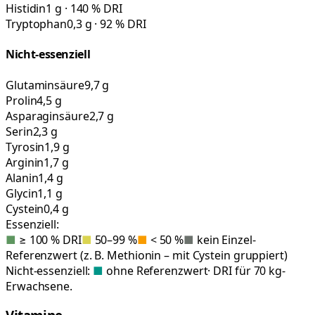
Histidin
1 g · 140 % DRI
Tryptophan
0,3 g · 92 % DRI
Nicht-essenziell
Glutaminsäure
9,7 g
Prolin
4,5 g
Asparaginsäure
2,7 g
Serin
2,3 g
Tyrosin
1,9 g
Arginin
1,7 g
Alanin
1,4 g
Glycin
1,1 g
Cystein
0,4 g
Essenziell:
■
≥ 100 % DRI
■
50–99 %
■
< 50 %
■
kein Einzel-
Referenzwert (z. B. Methionin – mit Cystein gruppiert)
Nicht-essenziell:
■
ohne Referenzwert
· DRI für 70 kg-
Erwachsene.