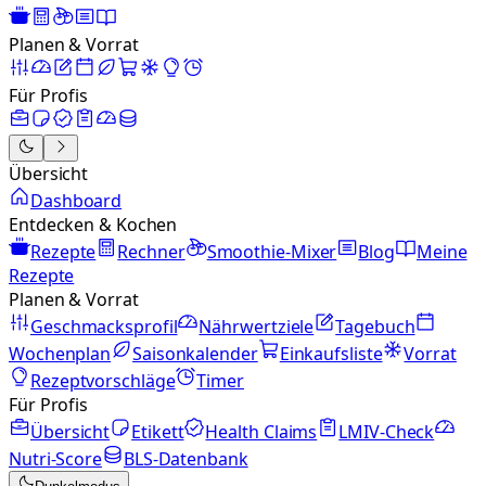
Planen & Vorrat
Für Profis
Übersicht
Dashboard
Entdecken & Kochen
Rezepte
Rechner
Smoothie-Mixer
Blog
Meine
Rezepte
Planen & Vorrat
Geschmacksprofil
Nährwertziele
Tagebuch
Wochenplan
Saisonkalender
Einkaufsliste
Vorrat
Rezeptvorschläge
Timer
Für Profis
Übersicht
Etikett
Health Claims
LMIV-Check
Nutri-Score
BLS-Datenbank