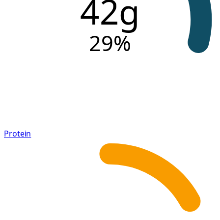
42g
29
%
Protein