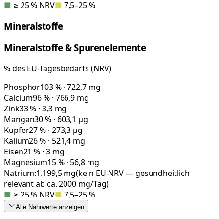
■
≥ 25 % NRV
■
7,5–25 %
Mineralstoffe
Mineralstoffe & Spurenelemente
% des EU-Tagesbedarfs (NRV)
Phosphor
103 % · 722,7 mg
Calcium
96 % · 766,9 mg
Zink
33 % · 3,3 mg
Mangan
30 % · 603,1 µg
Kupfer
27 % · 273,3 µg
Kalium
26 % · 521,4 mg
Eisen
21 % · 3 mg
Magnesium
15 % · 56,8 mg
Natrium:
1.199,5
mg
(kein EU-NRV — gesundheitlich
relevant ab ca. 2000 mg/Tag)
■
≥ 25 % NRV
■
7,5–25 %
Alle Nährwerte
anzeigen