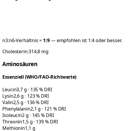
n3:n6-Verhältnis =
1:
9
— empfohlen ist 1:4 oder besser.
Cholesterin:
314,8
mg
Aminosäuren
Essenziell (WHO/FAO-Richtwerte)
Leucin
3,7 g · 135 % DRI
Lysin
2,6 g · 123 % DRI
Valin
2,5 g · 136 % DRI
Phenylalanin
2,1 g · 121 % DRI
Isoleucin
2 g · 145 % DRI
Threonin
1,5 g · 139 % DRI
Methionin
1,1 g