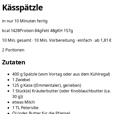
Kässpätzle
in nur 10 Minuten fertig
kcal
1428
Protein
84
g
Fett
48
g
KH
157
g
10 Min. gesamt · 10 Min. Vorbereitung · einfach · ab 1,81 €
2
Portionen
Zutaten
400
g
Spätzle
(
vom Vortag oder aus dem Kühlregal
)
1
Zwiebel
125
g
Käse
(
(Emmentaler), gerieben
)
1
Stück(e)
Kräuterbutter
(
oder Knoblauchbutter (ca.
30 g)
)
etwas
Milch
1
TL
Petersilie
Öl
(
oder Butter für die Pfanne
)