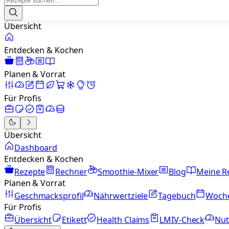
Übersicht
Entdecken & Kochen
Planen & Vorrat
Für Profis
Übersicht
Dashboard
Entdecken & Kochen
Rezepte
Rechner
Smoothie-Mixer
Blog
Meine R
Planen & Vorrat
Geschmacksprofil
Nährwertziele
Tagebuch
Woch
Für Profis
Übersicht
Etikett
Health Claims
LMIV-Check
Nut