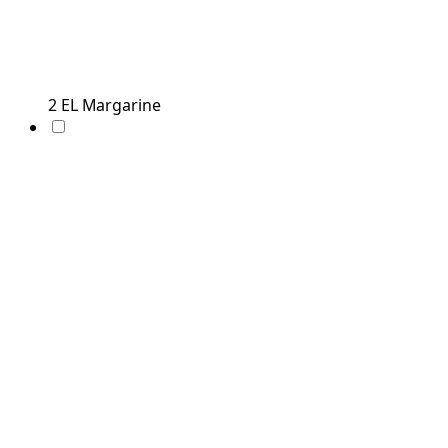
2
EL
Margarine