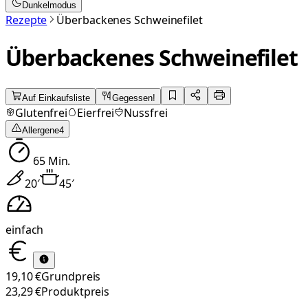
Dunkelmodus
Rezepte
Überbackenes Schweinefilet
Überbackenes Schweinefilet
Auf Einkaufsliste
Gegessen!
Glutenfrei
Eierfrei
Nussfrei
Allergene
4
65
Min.
20
′
45
′
einfach
19,10 €
Grundpreis
23,29 €
Produktpreis