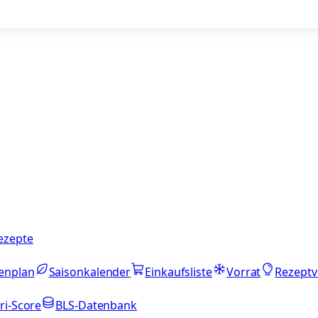
ezepte
enplan
Saisonkalender
Einkaufsliste
Vorrat
Rezeptv
ri-Score
BLS-Datenbank