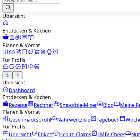
Übersicht
Entdecken & Kochen
Planen & Vorrat
Für Profis
Übersicht
Dashboard
Entdecken & Kochen
Rezepte
Rechner
Smoothie-Mixer
Blog
Meine R
Planen & Vorrat
Geschmacksprofil
Nährwertziele
Tagebuch
Woch
Für Profis
Übersicht
Etikett
Health Claims
LMIV-Check
Nut