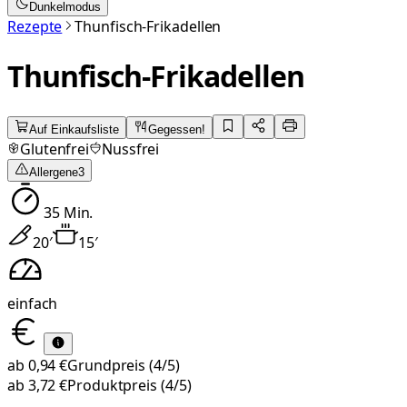
Dunkelmodus
Rezepte
Thunfisch-Frikadellen
Thunfisch-Frikadellen
Auf Einkaufsliste
Gegessen!
Glutenfrei
Nussfrei
Allergene
3
35
Min.
20
′
15
′
einfach
ab
0,94 €
Grundpreis
(4/5)
ab
3,72 €
Produktpreis
(4/5)