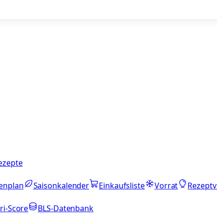
ezepte
enplan
Saisonkalender
Einkaufsliste
Vorrat
Rezeptv
ri-Score
BLS-Datenbank