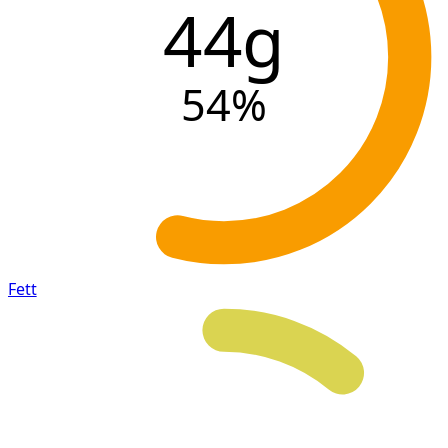
44g
54
%
Fett