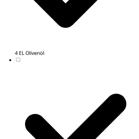
4
EL
Olivenöl