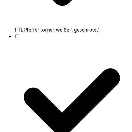
1
TL
Pfefferkörner, weiße
(
, geschrotet
)