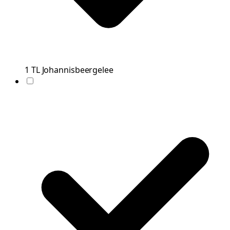
1
TL
Johannisbeergelee