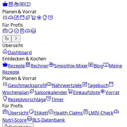
Planen & Vorrat
Für Profis
Übersicht
Dashboard
Entdecken & Kochen
Rezepte
Rechner
Smoothie-Mixer
Blog
Meine
Rezepte
Planen & Vorrat
Geschmacksprofil
Nährwertziele
Tagebuch
Wochenplan
Saisonkalender
Einkaufsliste
Vorrat
Rezeptvorschläge
Timer
Für Profis
Übersicht
Etikett
Health Claims
LMIV-Check
Nutri-Score
BLS-Datenbank