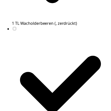
1
TL
Wacholderbeeren
(
, zerdrückt
)