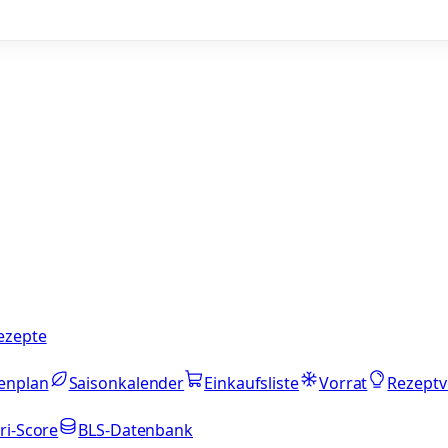
ezepte
enplan
Saisonkalender
Einkaufsliste
Vorrat
Rezeptv
ri-Score
BLS-Datenbank