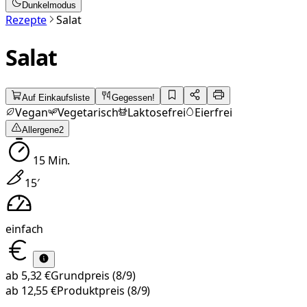
Dunkelmodus
Rezepte
Salat
Salat
Auf Einkaufsliste
Gegessen!
Vegan
Vegetarisch
Laktosefrei
Eierfrei
Allergene
2
15
Min.
15
′
einfach
ab
5,32 €
Grundpreis
(8/9)
ab
12,55 €
Produktpreis
(8/9)