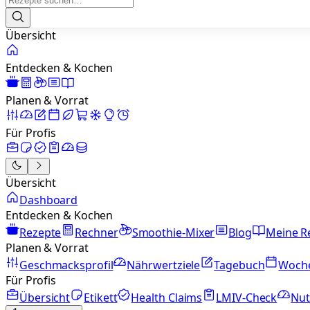
Übersicht
Entdecken & Kochen
Planen & Vorrat
Für Profis
Übersicht
Dashboard
Entdecken & Kochen
Rezepte
Rechner
Smoothie-Mixer
Blog
Meine R
Planen & Vorrat
Geschmacksprofil
Nährwertziele
Tagebuch
Woch
Für Profis
Übersicht
Etikett
Health Claims
LMIV-Check
Nut