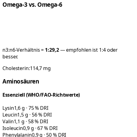
Omega-3 vs. Omega-6
n3:n6-Verhältnis =
1:
29,2
— empfohlen ist 1:4 oder
besser.
Cholesterin:
114,7
mg
Aminosäuren
Essenziell (WHO/FAO-Richtwerte)
Lysin
1,6 g · 75 % DRI
Leucin
1,5 g · 56 % DRI
Valin
1,1 g · 58 % DRI
Isoleucin
0,9 g · 67 % DRI
Phenylalanin
0,9 g · 50 % DRI