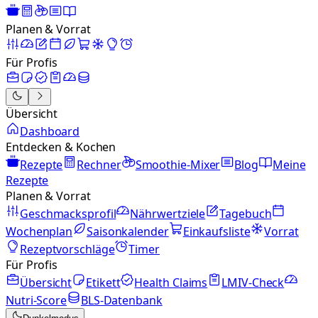
Planen & Vorrat
Für Profis
Übersicht
Dashboard
Entdecken & Kochen
Rezepte
Rechner
Smoothie-Mixer
Blog
Meine
Rezepte
Planen & Vorrat
Geschmacksprofil
Nährwertziele
Tagebuch
Wochenplan
Saisonkalender
Einkaufsliste
Vorrat
Rezeptvorschläge
Timer
Für Profis
Übersicht
Etikett
Health Claims
LMIV-Check
Nutri-Score
BLS-Datenbank