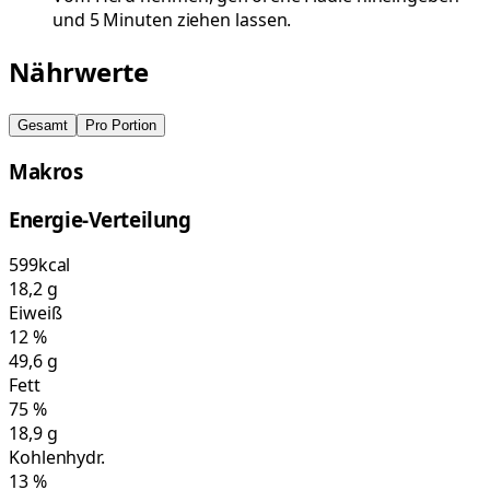
und 5 Minuten ziehen lassen.
Nährwerte
Gesamt
Pro Portion
Makros
Energie-Verteilung
599
kcal
18,2
g
Eiweiß
12
%
49,6
g
Fett
75
%
18,9
g
Kohlenhydr.
13
%