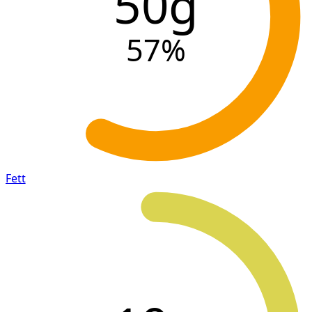
50g
57
%
Fett