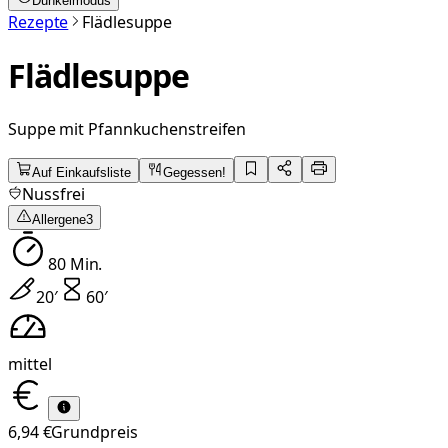
Dunkelmodus
Rezepte
Flädlesuppe
Flädlesuppe
Suppe mit Pfannkuchenstreifen
Auf Einkaufsliste
Gegessen!
Nussfrei
Allergene
3
80
Min.
20
′
60
′
mittel
6,94 €
Grundpreis