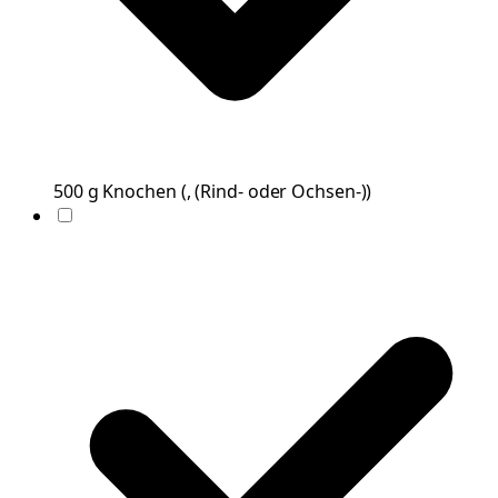
500
g
Knochen
(
, (Rind- oder Ochsen-)
)