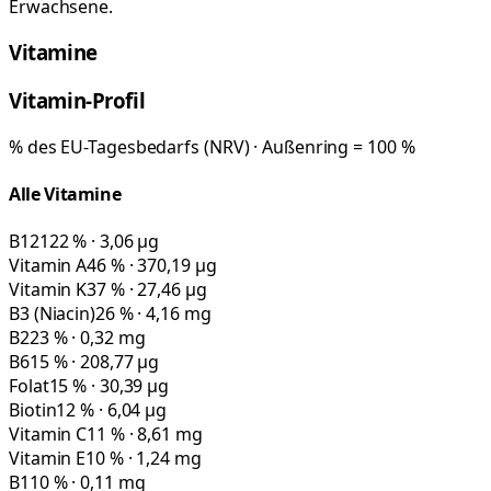
Erwachsene.
Vitamine
Vitamin-Profil
% des EU-Tagesbedarfs (NRV) · Außenring = 100 %
Alle Vitamine
B12
122 % · 3,06 µg
Vitamin A
46 % · 370,19 µg
Vitamin K
37 % · 27,46 µg
B3 (Niacin)
26 % · 4,16 mg
B2
23 % · 0,32 mg
B6
15 % · 208,77 µg
Folat
15 % · 30,39 µg
Biotin
12 % · 6,04 µg
Vitamin C
11 % · 8,61 mg
Vitamin E
10 % · 1,24 mg
B1
10 % · 0,11 mg