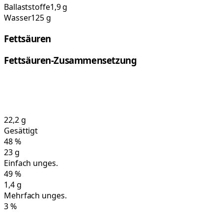
Ballaststoffe
1,9 g
Wasser
125 g
Fettsäuren
Fettsäuren-Zusammensetzung
22,2
g
Gesättigt
48
%
23
g
Einfach unges.
49
%
1,4
g
Mehrfach unges.
3
%