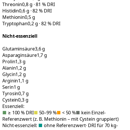
Threonin
0,8 g · 81 % DRI
Histidin
0,6 g · 82 % DRI
Methionin
0,5 g
Tryptophan
0,2 g · 82 % DRI
Nicht-essenziell
Glutaminsäure
3,6 g
Asparaginsäure
1,7 g
Prolin
1,3 g
Alanin
1,2 g
Glycin
1,2 g
Arginin
1,1 g
Serin
1 g
Tyrosin
0,7 g
Cystein
0,3 g
Essenziell:
■
≥ 100 % DRI
■
50–99 %
■
< 50 %
■
kein Einzel-
Referenzwert (z. B. Methionin – mit Cystein gruppiert)
Nicht-essenziell:
■
ohne Referenzwert
· DRI für 70 kg-