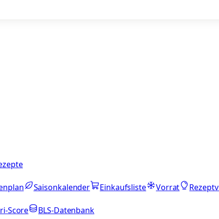
ezepte
enplan
Saisonkalender
Einkaufsliste
Vorrat
Rezeptv
ri-Score
BLS-Datenbank