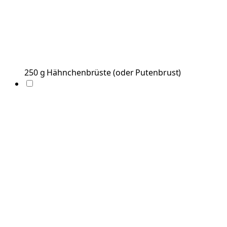
250
g
Hähnchenbrüste
(
oder Putenbrust
)