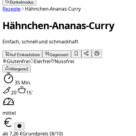
Dunkelmodus
Rezepte
Hähnchen-Ananas-Curry
Hähnchen-Ananas-Curry
Einfach, schnell und schmackhaft
Auf Einkaufsliste
Gegessen!
Glutenfrei
Eierfrei
Nussfrei
Allergene
3
35
Min.
20
′
15
′
mittel
ab
7,26 €
Grundpreis
(8/10)