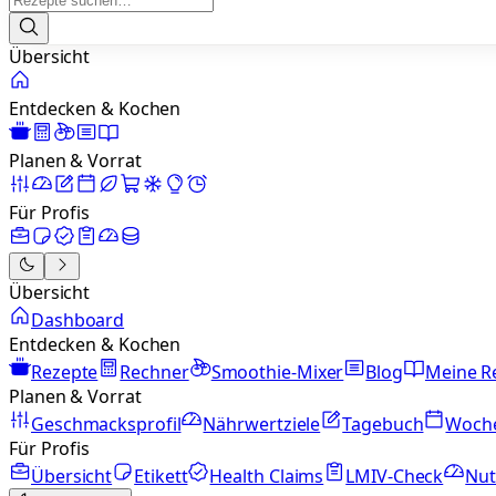
Übersicht
Entdecken & Kochen
Planen & Vorrat
Für Profis
Übersicht
Dashboard
Entdecken & Kochen
Rezepte
Rechner
Smoothie-Mixer
Blog
Meine R
Planen & Vorrat
Geschmacksprofil
Nährwertziele
Tagebuch
Woch
Für Profis
Übersicht
Etikett
Health Claims
LMIV-Check
Nut