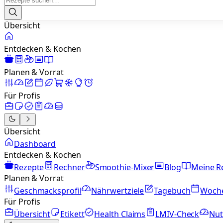
Übersicht
Entdecken & Kochen
Planen & Vorrat
Für Profis
Übersicht
Dashboard
Entdecken & Kochen
Rezepte
Rechner
Smoothie-Mixer
Blog
Meine R
Planen & Vorrat
Geschmacksprofil
Nährwertziele
Tagebuch
Woch
Für Profis
Übersicht
Etikett
Health Claims
LMIV-Check
Nut