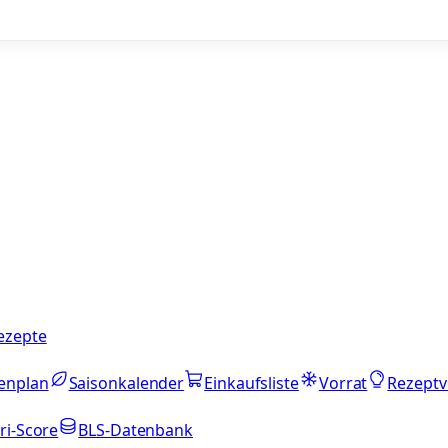
ezepte
enplan
Saisonkalender
Einkaufsliste
Vorrat
Rezeptv
ri-Score
BLS-Datenbank