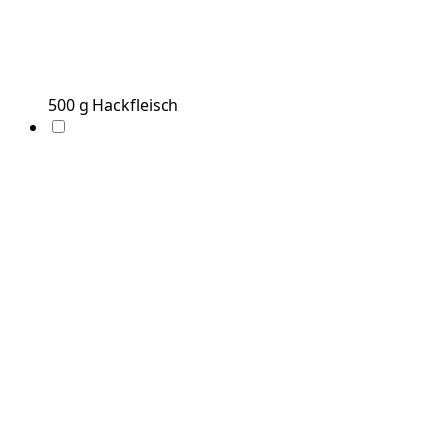
500
g
Hackfleisch