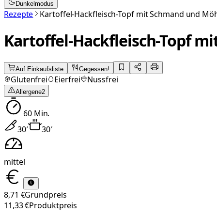
Dunkelmodus
Rezepte
Kartoffel-Hackfleisch-Topf mit Schmand und Mö
Kartoffel-Hackfleisch-Topf 
Auf Einkaufsliste
Gegessen!
Glutenfrei
Eierfrei
Nussfrei
Allergene
2
60
Min.
30
′
30
′
mittel
8,71 €
Grundpreis
11,33 €
Produktpreis